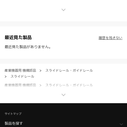
上の保証を行うものではなく、法的な義務や責任を負うものではありま
せん。
※ スガツネ工業は、WEBカタログの情報を予告なく変更（価格及び仕
様・寸法・色など）し、またはWEBカタログの運営を中断または中止
させて頂くことがあります。あらかじめご了承ください。
※ CADデータを含む本WEBサイトに掲載されている全ての情報は、弊
社製品の使用ご検討、又は販売促進目的の利用に限ります。
最近見た製品
履歴を残さない
※ 本WEBサイト製品情報のご利用にあたっては、WEBサイト利用規
約、プライバシーポリシー、製品情報ガイドをご確認いただき、内容の
最近見た製品がありません。
すべてにご同意いただいた上で各サービスをご利用ください。ご利用い
ただく場合、各サービスの注意事項や規約にご同意、承諾いただいたも
のとします。
産業機器用 機構部品
>
スライドレール・ガイドレール
>
スライドレール
産業機器用 機構部品
>
スライドレール・ガイドレール
>
セルフ＆ソフトクローズスライドレール
産業機器用 機構部品
>
スライドレール・ガイドレール
>
全て（スライドレール・ガイドレール）
サイトマップ
家具金物・建築金物
>
スライドレール・収納テーブル金物
>
スライドレール
製品を探す