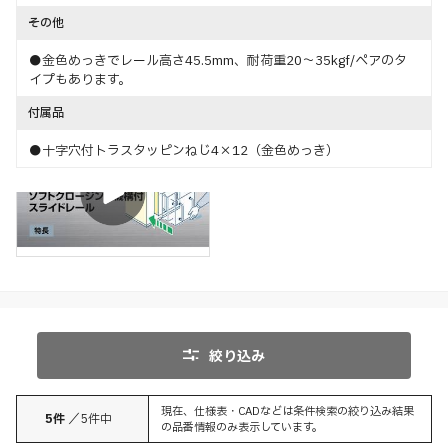
その他
●金色めっきでレール高さ45.5mm、耐荷重20～35kgf/ペアのタ
イプもあります。
付属品
●十字穴付トラスタッピンねじ4×12（金色めっき）
特長
スライドレールの動き
絞り込み
現在、仕様表・CADなどは条件検索の絞り込み結果
5
件
／
5
件中
の品番情報のみ表示しています。