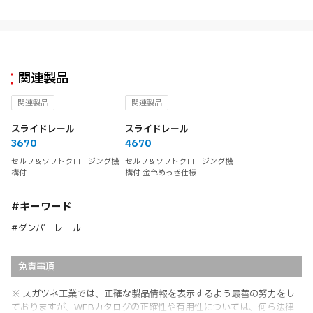
関連製品
関連製品
関連製品
スライドレール
スライドレール
3670
4670
セルフ＆ソフトクロージング機
セルフ＆ソフトクロージング機
構付
構付 金色めっき仕様
#キーワード
#ダンパーレール
免責事項
※ スガツネ工業では、正確な製品情報を表示するよう最善の努力をし
ておりますが、WEBカタログの正確性や有用性については、何ら法律