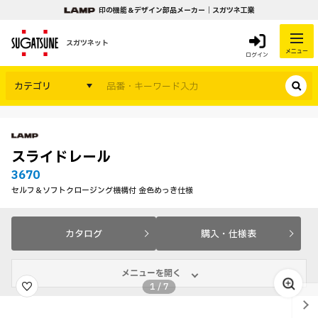
印の機能＆デザイン部品メーカー｜スガツネ工業
スガツネット
メニュー
ログイン
カテゴリ
スライドレール
3670
セルフ＆ソフトクロージング機構付 金色めっき仕様
カタログ
購入・仕様表
メニューを開く
1
/
7