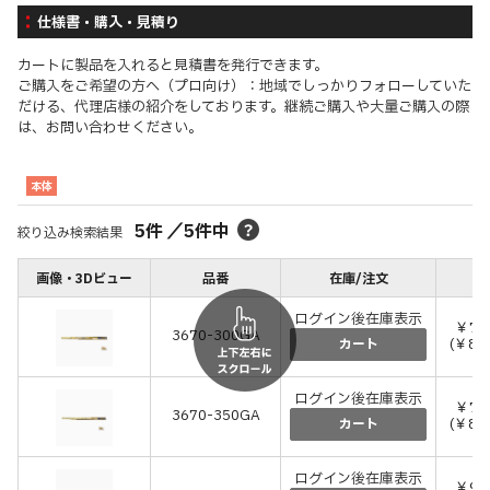
仕様書・購入・見積り
カートに製品を入れると見積書を発行できます。
ご購入をご希望の方へ（プロ向け）：地域でしっかりフォローしていた
だける、代理店様の紹介をしております。継続ご購入や大量ご購入の際
は、お問い合わせください。
本体
5
件
／
5
件中
絞り込み検索結果
画像・3Dビュー
品番
在庫/注文
価
ログイン後在庫表示
￥7,
3670-300GA
(￥8,
カート
ログイン後在庫表示
￥7,
3670-350GA
(￥8,
カート
ログイン後在庫表示
￥9,