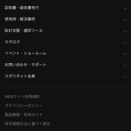
家具金物・建築金物
>
スライドレール・収納テーブル金物
証明書・報告書発行
>
ソフトクローズ／プッシュオープンスライドレール
家具金物・建築金物
>
スライドレール・収納テーブル金物
使用例・解決事例
>
全て（スライドレール・収納テーブル金物）
設計支援・選定ツール
ホーム
>
木工支援（木工加工機・設計ソフト用データ）について
>
Kiinnovator（キーイノベーター）向けデータ
カタログ
イベント・ショールーム
お問い合わせ・サポート
スガツネット会員
WEBサイト利用規約
プライバシーポリシー
製品情報・利用ガイド
特定商取引法に基づく表示