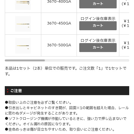
3670-400GA
(￥10
カート
ログイン後在庫表示
￥10,
3670-450GA
(￥11
カート
ログイン後在庫表示
￥10,
3670-500GA
(￥11
カート
本品は1セット（2本）単位での販売です。ご注文数「1」で1セットで
す。
ご注意
●取扱い上のご注意を必ずご覧ください。
●引き出しとキャビネットのすき間が、図面※1の範囲を越えた場合、レール
に思わぬダメージが発生することがあります。
●ソフトクロージング機構が作動しているときに、強い力で押し込まないで
ください。オイル漏れの原因になります。
●金色めっきは傷が目立ちやすいため、取り扱いにご注意ください。