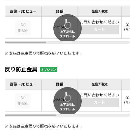
画像・3Dビュー
品番
在庫/注文
価
お問い合わせください
￥71
22566
(￥79
カート
※本品は在庫限りで販売を終了いたします。
反り防止金具
オプション
画像・3Dビュー
品番
在庫/注文
価
お問い合わせください
￥41
22670
(￥45
カート
※本品は在庫限りで販売を終了いたします。