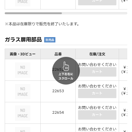
(￥94
カート
※本品は在庫限りで販売を終了いたします。
ガラス扉用部品
別売品
画像・3Dビュー
品番
在庫/注文
価
お問い合わせください
￥19
22652
(￥21
カート
お問い合わせください
￥26
22653
(￥29
カート
お問い合わせください
￥29
22654
(￥31
カート
お問い合わせください