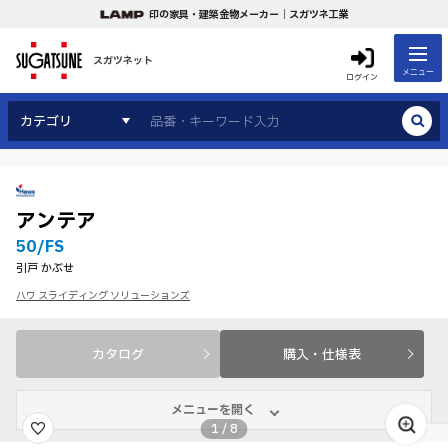
印の家具・建築金物メーカー｜スガツネ工業
スガツネット
メニュー
ログイン
カテゴリ
アンテア
50/FS
引戸 かぶせ
ハワ スライディング ソリューションズ
カタログ
購入・仕様表
メニューを開く
1
/
8