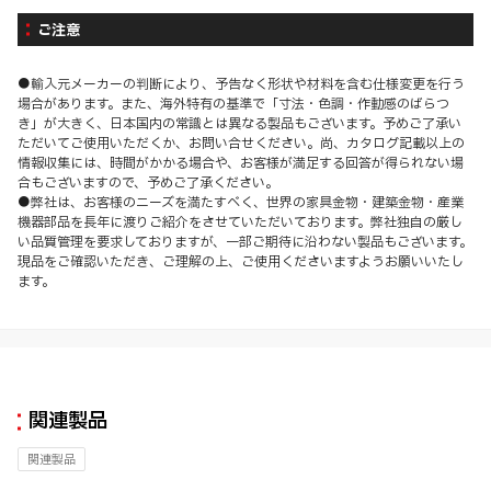
ご注意
●輸入元メーカーの判断により、予告なく形状や材料を含む仕様変更を行う
場合があります。また、海外特有の基準で「寸法・色調・作動感のばらつ
き」が大きく、日本国内の常識とは異なる製品もございます。予めご了承い
ただいてご使用いただくか、お問い合せください。尚、カタログ記載以上の
情報収集には、時間がかかる場合や、お客様が満足する回答が得られない場
合もございますので、予めご了承ください。
●弊社は、お客様のニーズを満たすべく、世界の家具金物・建築金物・産業
機器部品を長年に渡りご紹介をさせていただいております。弊社独自の厳し
い品質管理を要求しておりますが、一部ご期待に沿わない製品もございます。
現品をご確認いただき、ご理解の上、ご使用くださいますようお願いいたし
ます。
関連製品
関連製品