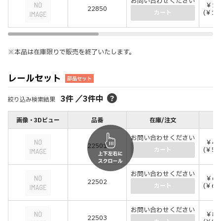
お問い合わせください
￥12
22850
(￥13
カート
※本品は在庫限りで販売を終了いたします。
レールセット
部品セット
3
件
／
3
件中
絞り込み検索結果
画像・3Dビュー
品番
在庫/注文
価
お問い合わせください
￥48
22501
(￥52
カート
お問い合わせください
￥62
22502
(￥68
カート
お問い合わせください
￥85
22503