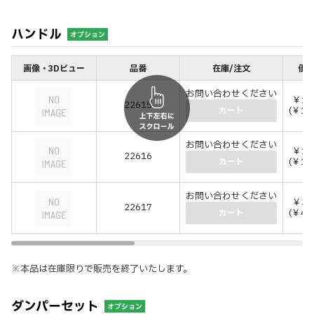
ハンドル
オプション
画像・3Dビュー
品番
在庫/注文
価格
お問い合わせください
￥13
22615
(￥14
カート
お問い合わせください
￥16
22616
(￥17
カート
お問い合わせください
￥39
22617
(￥43
カート
※本品は在庫限りで販売を終了いたします。
ダンパーセット
オプション