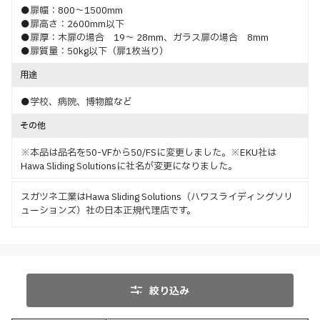
●扉幅：800～1500mm
●扉高さ：2600mm以下
●扉厚：木扉の場合 19～ 28mm、ガラス扉の場合 8mm
●扉質量：50kg以下（扉1枚当り）
用途
●学校、病院、博物館など
その他
※本品は品名を50-VFから50/FSに変更しました。※EKU社は
Hawa Sliding Solutionsに社名が変更になりました。
スガツネ工業はHawa Sliding Solutions（ハワスライディングソリ
ューションズ）社の日本正規代理店です。
絞り込み