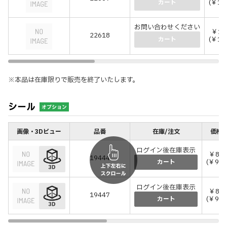
(￥13
カート
お問い合わせください
￥16
22618
(￥17
カート
※本品は在庫限りで販売を終了いたします。
シール
オプション
画像・3Dビュー
品番
在庫/注文
価格(
ログイン後在庫表示
￥8,6
19444
(￥9,5
カート
ログイン後在庫表示
￥8,6
19447
(￥9,5
カート