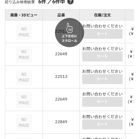
6
件
／
6
件中
絞り込み検索結果
画像・3Dビュー
品番
在庫/注文
お問い合わせください
￥65
22512
(￥7
カート
お問い合わせください
￥11
22648
(￥12
カート
お問い合わせください
￥82
22513
(￥9
カート
お問い合わせください
￥13
22649
(￥14
カート
お問い合わせください
￥84
22849
(￥9
カート