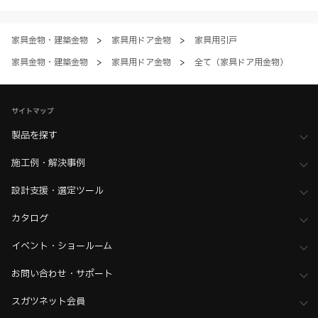
ただく場合、各サービスの注意事項や規約にご同意、承諾いただいたも
のとします。
家具金物・建築金物
>
家具用ドア金物
>
家具用引戸
家具金物・建築金物
>
家具用ドア金物
>
全て（家具ドア用金物）
サイトマップ
製品を探す
施工例・解決事例
設計支援・選定ツール
カタログ
イベント・ショールーム
お問い合わせ・サポート
スガツネット会員