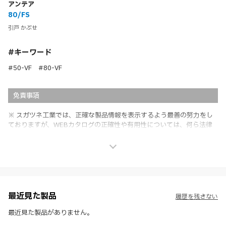
アンテア
80/FS
引戸 かぶせ
#キーワード
#50-VF #80-VF
免責事項
※ スガツネ工業では、正確な製品情報を表示するよう最善の努力をし
ておりますが、WEBカタログの正確性や有用性については、何ら法律
上の保証を行うものではなく、法的な義務や責任を負うものではありま
せん。
※ スガツネ工業は、WEBカタログの情報を予告なく変更（価格及び仕
様・寸法・色など）し、またはWEBカタログの運営を中断または中止
させて頂くことがあります。あらかじめご了承ください。
※ CADデータを含む本WEBサイトに掲載されている全ての情報は、弊
社製品の使用ご検討、又は販売促進目的の利用に限ります。
最近見た製品
履歴を残さない
※ 本WEBサイト製品情報のご利用にあたっては、WEBサイト利用規
約、プライバシーポリシー、製品情報ガイドをご確認いただき、内容の
最近見た製品がありません。
すべてにご同意いただいた上で各サービスをご利用ください。ご利用い