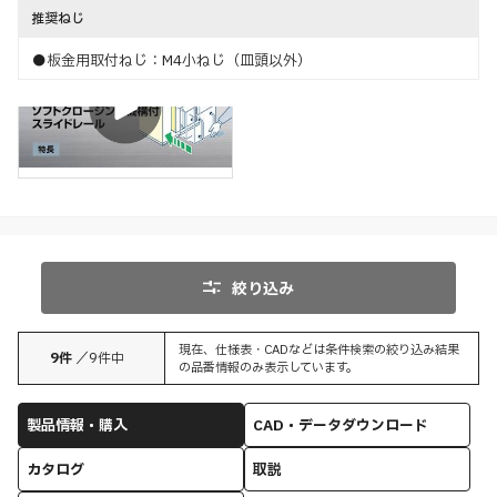
推奨ねじ
●板金用取付ねじ：M4小ねじ（皿頭以外）
特長
スライドレールの動き
絞り込み
現在、仕様表・CADなどは条件検索の絞り込み結果
9
件
／
9
件中
の品番情報のみ表示しています。
製品情報・購入
CAD・データダウンロード
カタログ
取説