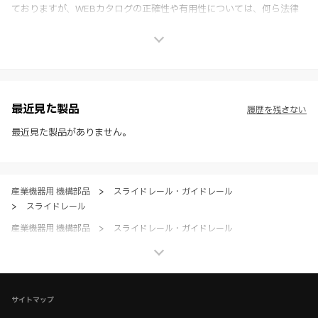
ておりますが、WEBカタログの正確性や有用性については、何ら法律
上の保証を行うものではなく、法的な義務や責任を負うものではありま
せん。
※ スガツネ工業は、WEBカタログの情報を予告なく変更（価格及び仕
様・寸法・色など）し、またはWEBカタログの運営を中断または中止
させて頂くことがあります。あらかじめご了承ください。
※ CADデータを含む本WEBサイトに掲載されている全ての情報は、弊
社製品の使用ご検討、又は販売促進目的の利用に限ります。
最近見た製品
履歴を残さない
※ 本WEBサイト製品情報のご利用にあたっては、WEBサイト利用規
約、プライバシーポリシー、製品情報ガイドをご確認いただき、内容の
最近見た製品がありません。
すべてにご同意いただいた上で各サービスをご利用ください。ご利用い
ただく場合、各サービスの注意事項や規約にご同意、承諾いただいたも
のとします。
産業機器用 機構部品
>
スライドレール・ガイドレール
>
スライドレール
産業機器用 機構部品
>
スライドレール・ガイドレール
>
セルフ＆ソフトクローズスライドレール
産業機器用 機構部品
>
スライドレール・ガイドレール
>
全て（スライドレール・ガイドレール）
サイトマップ
家具金物・建築金物
>
スライドレール・収納テーブル金物
>
スライドレール