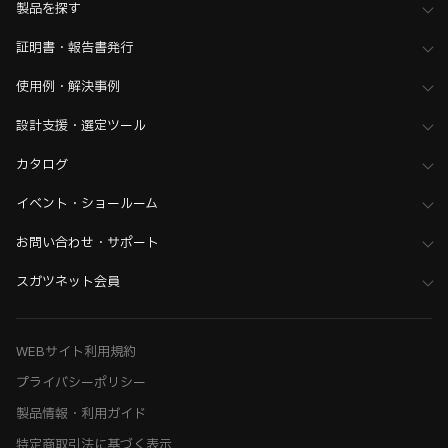
製品を探す
家具金物・建築金物
>
スライドレール・収納テーブル金物
証明書・報告書発行
>
ソフトクローズ／プッシュオープンスライドレール
家具金物・建築金物
>
スライドレール・収納テーブル金物
使用例・解決事例
>
全て（スライドレール・収納テーブル金物）
設計支援・選定ツール
ホーム
>
業界へのご提案
>
食品機械・厨房機器業界
>
厨房機器・設備に最適な製品
カタログ
ホーム
>
木工支援（木工加工機・設計ソフト用データ）について
イベント・ショールーム
>
Kiinnovator（キーイノベーター）向けデータ
お問い合わせ・サポート
スガツネット会員
WEBサイト利用規約
プライバシーポリシー
製品情報・利用ガイド
特定商取引法に基づく表示