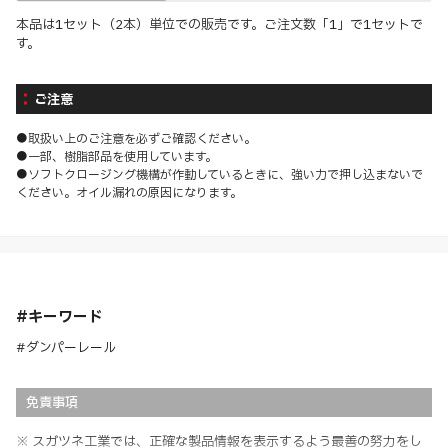
本品は1セット（2本）単位での販売です。ご注文数「1」で1セットで
す。
ご注意
●取扱い上のご注意を必ずご確認ください。
●一部、樹脂部品を使用しています。
●ソフトクロージング機構が作動しているときに、強い力で押し込まないで
ください。オイル漏れの原因になります。
#キーワード
#ダンパーレール
免責事項
※ スガツネ工業では、正確な製品情報を表示するよう最善の努力をし