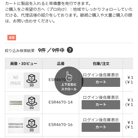
カートに製品を入れると見積書を発行できます。
ご購入をご希望の方へ（プロ向け）：地域でしっかりフォローしていた
だける、代理店様の紹介をしております。継続ご購入や大量ご購入の際
は、お問い合わせください。
本体
9
件
／
9
件中
絞り込み検索結果
画像・3Dビュー
品番
在庫/注文
価
ログイン後在庫表示
￥12,
ESR4670-12
(￥13
カート
ログイン後在庫表示
￥13,
ESR4670-14
(￥14
カート
ログイン後在庫表示
￥14,
ESR4670-16
(￥16
カート