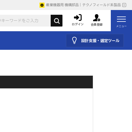
産業機器用 機構部品｜テクノフィールド系製品
ログイン
会員登録
メニュー
設計支援・選定ツール
。