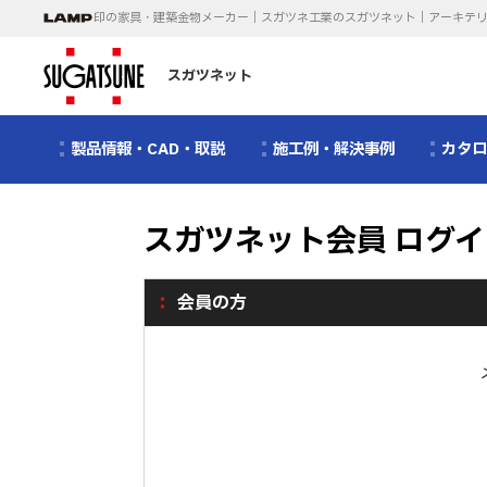
印の家具・建築金物メーカー｜スガツネ工業のスガツネット｜アーキテ
スガツネット
製品情報・CAD・取説
施工例・解決事例
カタ
スガツネット会員 ログイ
会員の方