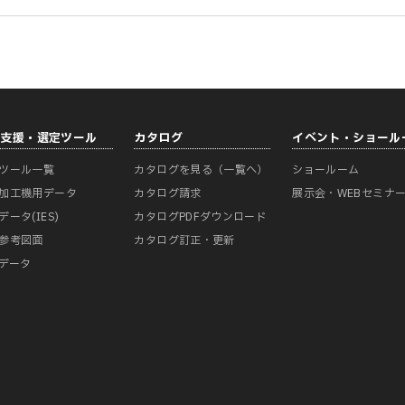
計支援・選定ツール
カタログ
イベント・ショール
ツール一覧
カタログを見る（一覧へ）
ショールーム
加工機用データ
カタログ請求
展示会・WEBセミナ
データ(IES)
カタログPDFダウンロード
参考図面
カタログ訂正・更新
Mデータ