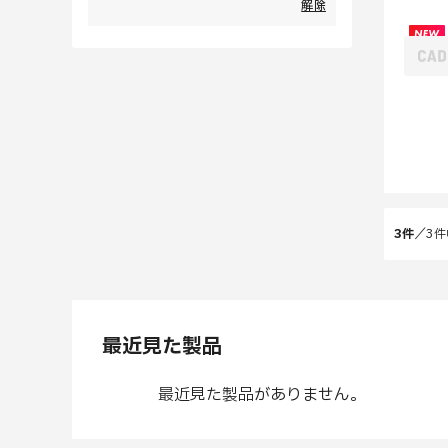
解除
3
件
／
3
件
最近見た製品
最近見た製品がありません。