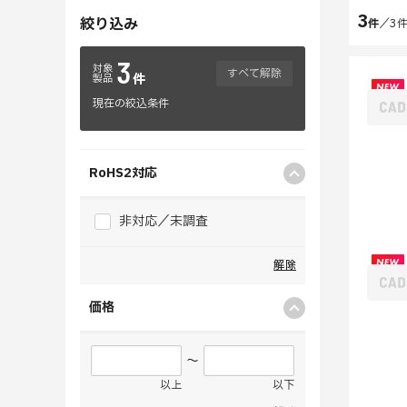
3
絞り込み
件
／
3
3
対象
すべて解除
件
製品
現在の絞込条件
RoHS2対応
非対応／未調査
解除
価格
～
以上
以下