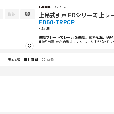
FDシリーズ
上吊式引戸 FDシリーズ 上
FD50-TRPCP
FD50用
連結プレートでレールを連結。送料削減、狭い
●特許出願中の独自形状により、レール連結部のずれ
詳細
画像
中
表示切替：