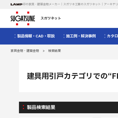
印の家具・建築金物メーカー｜スガツネ工業のスガツネット｜アーキテ
スガツネット
製品情報・CAD・取説
施工例・解決事例
カタ
家具金物・建築金物
>
検索結果
建具用引戸カテゴリでの“F
製品検索結果