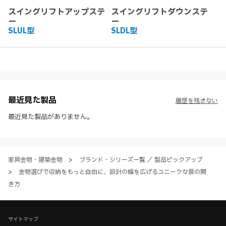
スイングリフトアップステ
スイングリフトダウンステ
ー
ー
SLUL型
SLDL型
最近見た製品
履歴を残さない
最近見た製品がありません。
家具金物・建築金物
>
ブランド・シリーズ一覧 ／ 製品ピックアップ
>
金物選びで収納をもっと自由に、設計の幅を広げるユニークな扉の開
き方
サイトマップ