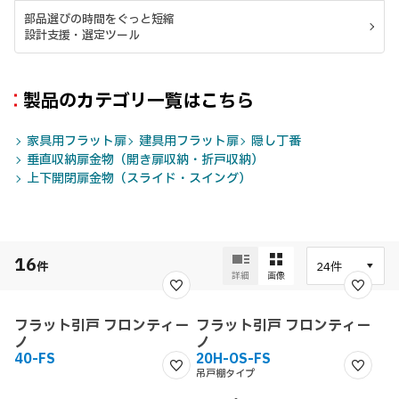
部品選びの時間をぐっと短縮
設計支援・選定ツール
製品のカテゴリ一覧はこちら
家具用フラット扉
建具用フラット扉
隠し丁番
垂直収納扉金物（開き扉収納・折戸収納）
上下開閉扉金物（スライド・スイング）
16
件
詳細
画像
フラット引戸 フロンティー
フラット引戸 フロンティー
ノ
ノ
40-FS
20H-OS-FS
吊戸棚タイプ