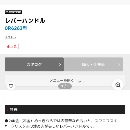
レバーハンドル
0R6263型
メストレ
中止品
カタログ
購入・仕様表
メニューを開く
1
/
1
特長
●24K金（本金）めっきならではの豪華な色合いと、スワロフスキー
®・クリスタルの煌めきが美しいレバーハンドルです。