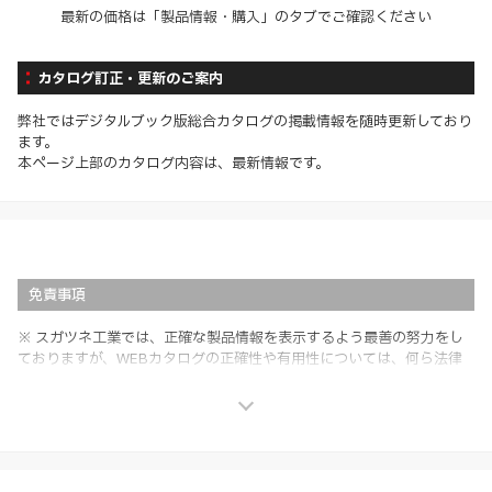
最新の価格は「製品情報・購入」のタブでご確認ください
カタログ訂正・更新のご案内
弊社ではデジタルブック版総合カタログの掲載情報を随時更新しており
ます。
本ページ上部のカタログ内容は、最新情報です。
免責事項
※ スガツネ工業では、正確な製品情報を表示するよう最善の努力をし
ておりますが、WEBカタログの正確性や有用性については、何ら法律
上の保証を行うものではなく、法的な義務や責任を負うものではありま
せん。
※ スガツネ工業は、WEBカタログの情報を予告なく変更（価格及び仕
様・寸法・色など）し、またはWEBカタログの運営を中断または中止
させて頂くことがあります。あらかじめご了承ください。
※ CADデータを含む本WEBサイトに掲載されている全ての情報は、弊