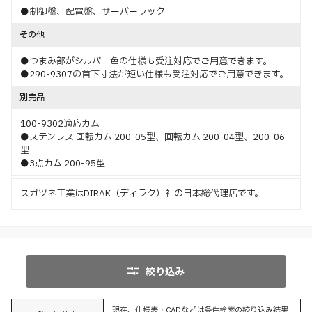
●制御盤、配電盤、サーバーラック
その他
●つまみ部がシルバー色の仕様も受注対応でご用意できます。
●290-9307の首下寸法が短い仕様も受注対応でご用意できます。
別売品
100-9302適応カム
●ステンレス 回転カム 200-05型、回転カム 200-04型、200-06
型
●3点カム 200-95型
スガツネ工業はDIRAK（ディラク）社の日本総代理店です。
絞り込み
現在、仕様表・CADなどは条件検索の絞り込み結果