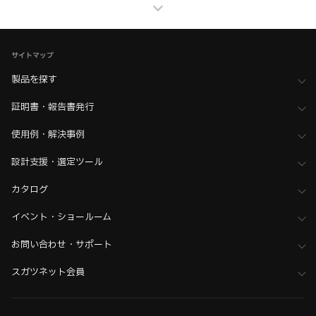
家具金物・建築金物
>
カギ・カマ錠・セキュリティ
>
ダイヤル錠
家具金物・建築金物
>
カギ・カマ錠・セキュリティ
>
全て（カギ・セキュリティ）
サイトマップ
ホーム
>
ブランド・シリーズ一覧 ／ 製品ピックアップ
製品を探す
>
初めてのDIRAK体験へようこそ。 MY FIRST DIRAK
>
DIRAK：クォーターターン 製品一覧
証明書・報告書発行
使用例・解決事例
設計支援・選定ツール
カタログ
イベント・ショールーム
お問い合わせ・サポート
スガツネット会員