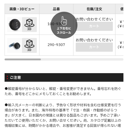
画像・3Dビュー
品番
在庫/注文
価格
お問い合わせください
￥7,
100-9302
(￥8,
カート
お問い合わせください
￥5,
290-9307
(￥6,
カート
ご注意
●解錠番号が分からないと、解錠・番号変更ができません。番号忘れを防ぐ
ため、番号をどこかにメモしておくことをお勧めします。
●輸入元メーカーの判断により、予告なく形状や材料を含む仕様変更を行う
場合があります。また、海外特有の基準で「寸法・色調・作動感のばらつ
き」が大きく、日本国内の常識とは異なる製品もございます。予めご了承い
ただいてご使用いただくか、お問い合せください。尚、カタログ記載以上の
情報収集には、時間がかかる場合や、お客様が満足する回答が得られない場