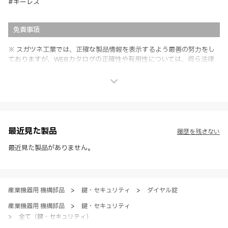
#キーレス
免責事項
※ スガツネ工業では、正確な製品情報を表示するよう最善の努力をし
ておりますが、WEBカタログの正確性や有用性については、何ら法律
上の保証を行うものではなく、法的な義務や責任を負うものではありま
せん。
※ スガツネ工業は、WEBカタログの情報を予告なく変更（価格及び仕
様・寸法・色など）し、またはWEBカタログの運営を中断または中止
させて頂くことがあります。あらかじめご了承ください。
※ CADデータを含む本WEBサイトに掲載されている全ての情報は、弊
社製品の使用ご検討、又は販売促進目的の利用に限ります。
最近見た製品
履歴を残さない
※ 本WEBサイト製品情報のご利用にあたっては、WEBサイト利用規
約、プライバシーポリシー、製品情報ガイドをご確認いただき、内容の
最近見た製品がありません。
すべてにご同意いただいた上で各サービスをご利用ください。ご利用い
ただく場合、各サービスの注意事項や規約にご同意、承諾いただいたも
のとします。
産業機器用 機構部品
>
鍵・セキュリティ
>
ダイヤル錠
産業機器用 機構部品
>
鍵・セキュリティ
>
全て（鍵・セキュリティ）