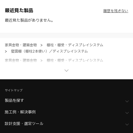
※ CADデータを含む本WEBサイトに掲載されている全ての情報は、弊
社製品の使用ご検討、又は販売促進目的の利用に限ります。
最近見た製品
履歴を残さない
※ 本WEBサイト製品情報のご利用にあたっては、WEBサイト利用規
約、プライバシーポリシー、製品情報ガイドをご確認いただき、内容の
最近見た製品がありません。
すべてにご同意いただいた上で各サービスをご利用ください。ご利用い
ただく場合、各サービスの注意事項や規約にご同意、承諾いただいたも
のとします。
家具金物・建築金物
>
棚柱・棚受・ディスプレイシステム
>
壁面棚（棚柱2本使い）／ディスプレイシステム
家具金物・建築金物
>
棚柱・棚受・ディスプレイシステム
>
全て（棚柱・棚受・ディスプレイ）
ホーム
>
ブランド・シリーズ一覧 ／ 製品ピックアップ
>
棚柱を使用した壁面収納 エレメントシステム
サイトマップ
製品を探す
施工例・解決事例
設計支援・選定ツール