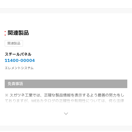
関連製品
関連製品
スチールパネル
11400-00004
エレメントシステム
免責事項
※ スガツネ工業では、正確な製品情報を表示するよう最善の努力をし
ておりますが、WEBカタログの正確性や有用性については、何ら法律
上の保証を行うものではなく、法的な義務や責任を負うものではありま
せん。
※ スガツネ工業は、WEBカタログの情報を予告なく変更（価格及び仕
様・寸法・色など）し、またはWEBカタログの運営を中断または中止
させて頂くことがあります。あらかじめご了承ください。