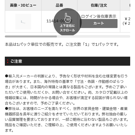
画像・3Dビュー
品番
在庫/注文
価格
ログイン後在庫表示
￥2,
11414-00002
(￥2,
カート
本品は1パック単位での販売です。ご注文数「1」で1パックです。
ご注意
●輸入元メーカーの判断により、予告なく形状や材料を含む仕様変更を行う
場合があります。また、海外特有の基準で「寸法・色調・作動感のばらつ
き」が大きく、日本国内の常識とは異なる製品もございます。予めご了承い
ただいてご使用いただくか、お問い合せください。尚、カタログ記載以上の
情報収集には、時間がかかる場合や、お客様が満足する回答が得られない場
合もございますので、予めご了承ください。
●弊社は、お客様のニーズを満たすべく、世界の家具金物・建築金物・産業
機器部品を長年に渡りご紹介をさせていただいております。弊社独自の厳し
い品質管理を要求しておりますが、一部ご期待に沿わない製品もございます。
現品をご確認いただき、ご理解の上、ご使用くださいますようお願いいたし
ます。