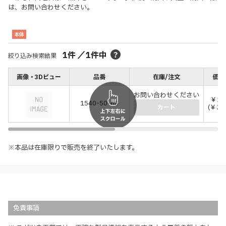
は、お問い合わせください。
本体
1
件
／
1
件中
絞り込み検索結果
画像・3Dビュー
品番
在庫/注文
価格
お問い合わせください
￥2,
1540-50-60
(￥3,
カート
※本品は在庫限りで販売を終了いたします。
免責事項