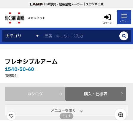
印の家具・建築金物メーカー｜スガツネ工業
スガツネット
メニュー
ログイン
カテゴリ
フレキシブルアーム
1540-50-60
吸盤取付
カタログ
購入・仕様表
メニューを開く
1
/
1