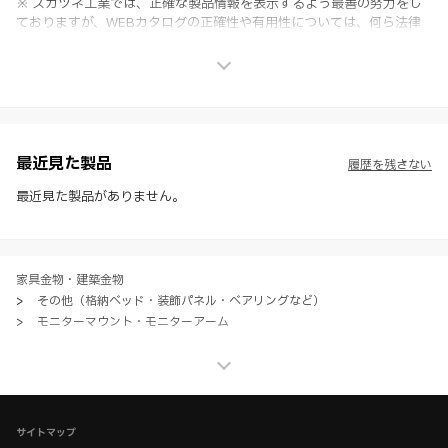
※ スガツネ工業では、正確な製品情報を表示するよう最善の努力をし
ておりますが、WEBカタログの正確性や有用性については、何ら法律
上の保証を行うものではなく、法的な義務や責任を負うものではありま
せん。
※ スガツネ工業は、WEBカタログの情報を予告なく変更（価格及び仕
様・寸法・色など）し、またはWEBカタログの運営を中断または中止
させて頂くことがあります。あらかじめご了承ください。
※ CADデータを含む本WEBサイトに掲載されている全ての情報は、弊
社製品の使用ご検討、又は販売促進目的の利用に限ります。
最近見た製品
履歴を残さない
※ 本WEBサイト製品情報のご利用にあたっては、WEBサイト利用規
約、プライバシーポリシー、製品情報ガイドをご確認いただき、内容の
最近見た製品がありません。
すべてにご同意いただいた上で各サービスをご利用ください。ご利用い
ただく場合、各サービスの注意事項や規約にご同意、承諾いただいたも
のとします。
家具金物・建築金物
>
その他（格納ベッド・装飾パネル・ベアリングなど）
>
モニターマウント・モニターアーム
家具金物・建築金物
>
その他（格納ベッド・装飾パネル・ベアリングなど）
>
全て（格納ベッド・手すり・汎用品）
サイトマップ