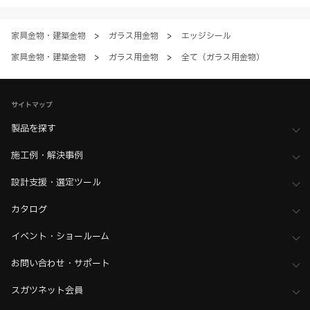
ただく場合、各サービスの注意事項や規約にご同意、承諾いただいたも
のとします。
家具金物・建築金物
>
ガラス用金物
>
エッジシール
家具金物・建築金物
>
ガラス用金物
>
全て（ガラス用金物）
サイトマップ
製品を探す
施工例・解決事例
設計支援・選定ツール
カタログ
イベント・ショールーム
お問い合わせ・サポート
スガツネット会員