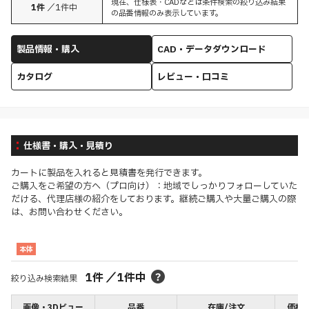
現在、仕様表・CADなどは条件検索の絞り込み結果
1
件
／
1
件中
の品番情報のみ表示しています。
製品情報・購入
CAD・データダウンロード
カタログ
レビュー・口コミ
仕様書・購入・見積り
カートに製品を入れると見積書を発行できます。
ご購入をご希望の方へ（プロ向け）：地域でしっかりフォローしていた
だける、代理店様の紹介をしております。継続ご購入や大量ご購入の際
は、お問い合わせください。
本体
1
件
／
1
件中
絞り込み検索結果
画像・3Dビュー
品番
在庫/注文
価格(