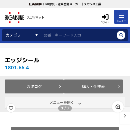
印の家具・建築金物メーカー｜スガツネ工業
スガツネット
メニュー
ログイン
カテゴリ
エッジシール
1801.66.4
カタログ
購入・仕様表
メニューを開く
1
/
3