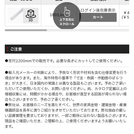
ログイン後在庫表示
￥4,9
1801.66.4
(￥5,4
カート
ご注意
●定尺2200mmでの販売です。必要な長さにカットしてご使用ください。
●輸入元メーカーの判断により、予告なく形状や材料を含む仕様変更を行う
場合があります。また、海外特有の基準で「寸法・色調・作動感のばらつ
き」が大きく、日本国内の常識とは異なる製品もございます。予めご了承い
ただいてご使用いただくか、お問い合せください。尚、カタログ記載以上の
情報収集には、時間がかかる場合や、お客様が満足する回答が得られない場
合もございますので、予めご了承ください。
●弊社は、お客様のニーズを満たすべく、世界の家具金物・建築金物・産業
機器部品を長年に渡りご紹介をさせていただいております。弊社独自の厳し
い品質管理を要求しておりますが、一部ご期待に沿わない製品もございます。
現品をご確認いただき、ご理解の上、ご使用くださいますようお願いいたし
ます。