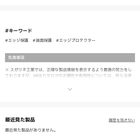
#キーワード
#エッジ保護 #端面保護 #エッジプロテクター
免責事項
※ スガツネ工業では、正確な製品情報を表示するよう最善の努力をし
ておりますが、WEBカタログの正確性や有用性については、何ら法律
上の保証を行うものではなく、法的な義務や責任を負うものではありま
せん。
※ スガツネ工業は、WEBカタログの情報を予告なく変更（価格及び仕
様・寸法・色など）し、またはWEBカタログの運営を中断または中止
させて頂くことがあります。あらかじめご了承ください。
※ CADデータを含む本WEBサイトに掲載されている全ての情報は、弊
社製品の使用ご検討、又は販売促進目的の利用に限ります。
最近見た製品
履歴を残さない
※ 本WEBサイト製品情報のご利用にあたっては、WEBサイト利用規
約、プライバシーポリシー、製品情報ガイドをご確認いただき、内容の
最近見た製品がありません。
すべてにご同意いただいた上で各サービスをご利用ください。ご利用い