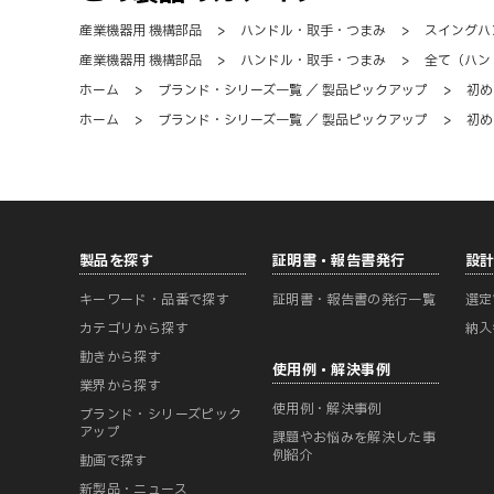
産業機器用 機構部品
>
ハンドル・取手・つまみ
>
スイングハ
産業機器用 機構部品
>
ハンドル・取手・つまみ
>
全て（ハン
ホーム
>
ブランド・シリーズ一覧 ／ 製品ピックアップ
>
初め
ホーム
>
ブランド・シリーズ一覧 ／ 製品ピックアップ
>
初め
製品を探す
証明書・報告書発行
設
キーワード・品番で探す
証明書・報告書の発行一覧
選定
カテゴリから探す
納入
動きから探す
使用例・解決事例
業界から探す
使用例・解決事例
ブランド・シリーズピック
アップ
課題やお悩みを解決した事
例紹介
動画で探す
新製品・ニュース