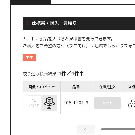
仕様書・購入・見積り
カートに製品を入れると見積書を発行できます。
ご購入をご希望の方へ（プロ向け）：地域でしっかりフォ
本体
1
件
／
1
件中
絞り込み検索結果
画像・3Dビュー
品番
在庫/注文
￥価
￥
208-1501-3
カート
(￥