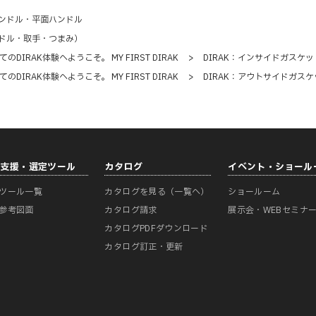
ンドル・平面ハンドル
ドル・取手・つまみ）
てのDIRAK体験へようこそ。 MY FIRST DIRAK
>
DIRAK：インサイドガスケッ
てのDIRAK体験へようこそ。 MY FIRST DIRAK
>
DIRAK：アウトサイドガスケ
計支援・選定ツール
カタログ
イベント・ショール
ツール一覧
カタログを見る（一覧へ）
ショールーム
参考図面
カタログ請求
展示会・WEBセミナ
カタログPDFダウンロード
カタログ訂正・更新