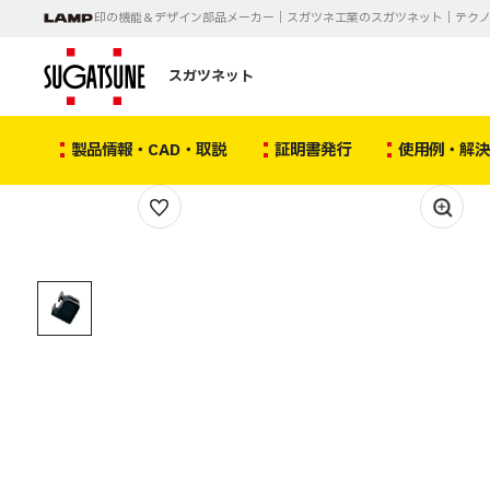
印の機能＆デザイン部品メーカー｜スガツネ工業のスガツネット｜テク
スガツネット
製品情報・CAD・取説
証明書発行
使用例・解
1
/
1