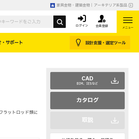
家具金物・建築金物｜アーキテリア系製品
ログイン
会員登録
メニュー
せ・サポート
設計支援・選定ツール
CAD
BIM、IESなど
カタログ
フラットロッド類に
取説