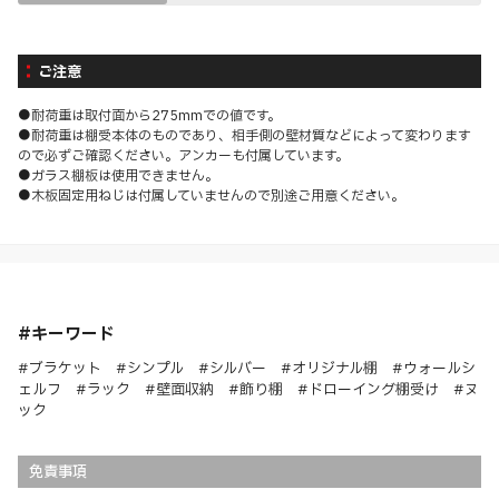
ご注意
●耐荷重は取付面から275mmでの値です。
●耐荷重は棚受本体のものであり、相手側の壁材質などによって変わります
ので必ずご確認ください。アンカーも付属しています。
●ガラス棚板は使用できません。
●木板固定用ねじは付属していませんので別途ご用意ください。
#キーワード
#ブラケット #シンプル #シルバー #オリジナル棚 #ウォールシ
ェルフ #ラック #壁面収納 #飾り棚 #ドローイング棚受け #ヌ
ック
免責事項