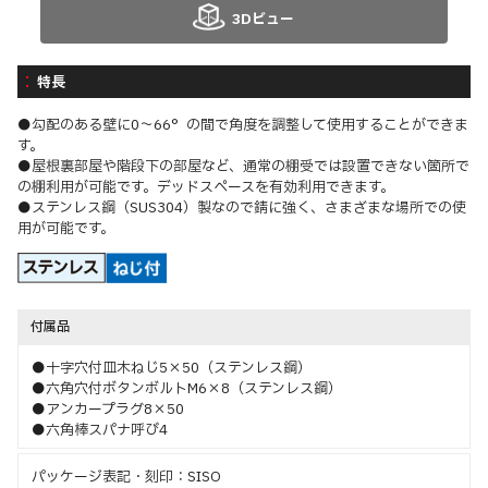
3Dビュー
特長
●勾配のある壁に0～66°の間で角度を調整して使用することができま
す。
●屋根裏部屋や階段下の部屋など、通常の棚受では設置できない箇所で
の棚利用が可能です。デッドスペースを有効利用できます。
●ステンレス鋼（SUS304）製なので錆に強く、さまざまな場所での使
用が可能です。
付属品
●十字穴付皿木ねじ5×50（ステンレス鋼）
●六角穴付ボタンボルトM6×8（ステンレス鋼）
●アンカープラグ8×50
●六角棒スパナ呼び4
パッケージ表記・刻印：SISO