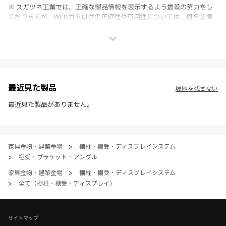
※ スガツネ工業では、正確な製品情報を表示するよう最善の努力をし
ておりますが、WEBカタログの正確性や有用性については、何ら法律
上の保証を行うものではなく、法的な義務や責任を負うものではありま
せん。
※ スガツネ工業は、WEBカタログの情報を予告なく変更（価格及び仕
様・寸法・色など）し、またはWEBカタログの運営を中断または中止
させて頂くことがあります。あらかじめご了承ください。
※ CADデータを含む本WEBサイトに掲載されている全ての情報は、弊
社製品の使用ご検討、又は販売促進目的の利用に限ります。
最近見た製品
履歴を残さない
※ 本WEBサイト製品情報のご利用にあたっては、WEBサイト利用規
約、プライバシーポリシー、製品情報ガイドをご確認いただき、内容の
最近見た製品がありません。
すべてにご同意いただいた上で各サービスをご利用ください。ご利用い
ただく場合、各サービスの注意事項や規約にご同意、承諾いただいたも
のとします。
家具金物・建築金物
>
棚柱・棚受・ディスプレイシステム
>
棚受・ブラケット・アングル
家具金物・建築金物
>
棚柱・棚受・ディスプレイシステム
>
全て（棚柱・棚受・ディスプレイ）
サイトマップ