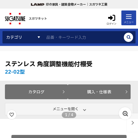
印の家具・建築金物メーカー｜スガツネ工業
スガツネット
メニュー
ログイン
カテゴリ
ステンレス 角度調整機能付棚受
22-02型
カタログ
購入・仕様表
メニューを開く
1
/
4