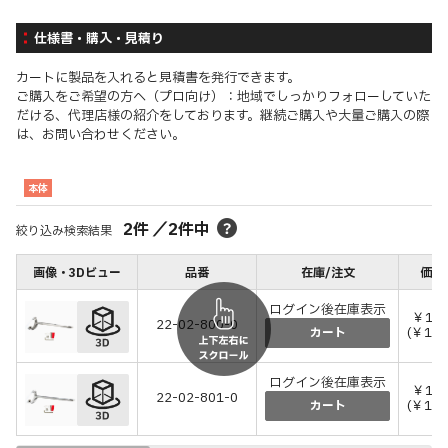
仕様書・購入・見積り
カートに製品を入れると見積書を発行できます。
ご購入をご希望の方へ（プロ向け）：地域でしっかりフォローしていた
だける、代理店様の紹介をしております。継続ご購入や大量ご購入の際
は、お問い合わせください。
本体
2
件
／
2
件中
絞り込み検索結果
画像・3Dビュー
品番
在庫/注文
価格
ログイン後在庫表示
￥10,
22-02-800-0
(￥11,
カート
ログイン後在庫表示
￥11,
22-02-801-0
(￥12,
カート