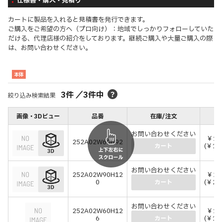
仕様書・購入・見積り
カートに製品を入れると見積書を発行できます。
ご購入をご希望の方へ（プロ向け）：地域でしっかりフォローしていた
だける、代理店様の紹介をしております。継続ご購入や大量ご購入の際
は、お問い合わせください。
本体
3
件
／
3
件中
絞り込み検索結果
画像・3Dビュー
品番
在庫/注文
お問い合わせください
￥14
252A02W60H92
(￥16
カート
お問い合わせください
252A02W90H12
￥23
0
(￥25
カート
お問い合わせください
252A02W60H12
￥18
6
(￥19
カート