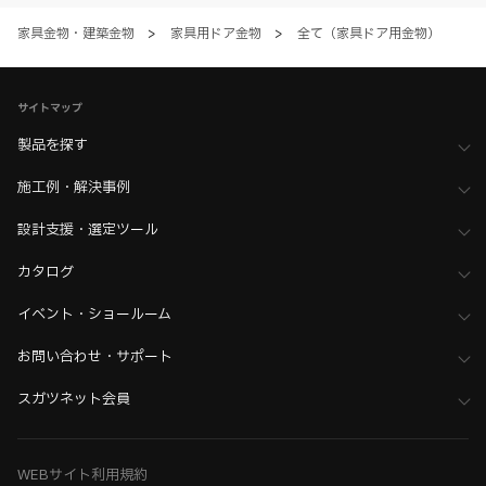
のとします。
家具金物・建築金物
>
家具用ドア金物
>
全て（家具ドア用金物）
サイトマップ
製品を探す
施工例・解決事例
設計支援・選定ツール
カタログ
イベント・ショールーム
お問い合わせ・サポート
スガツネット会員
WEBサイト利用規約