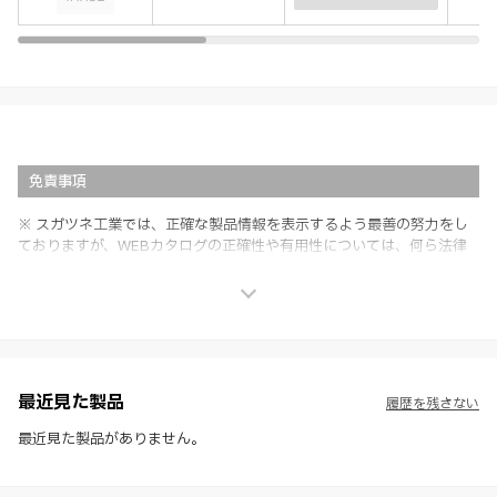
免責事項
※ スガツネ工業では、正確な製品情報を表示するよう最善の努力をし
ておりますが、WEBカタログの正確性や有用性については、何ら法律
上の保証を行うものではなく、法的な義務や責任を負うものではありま
せん。
※ スガツネ工業は、WEBカタログの情報を予告なく変更（価格及び仕
様・寸法・色など）し、またはWEBカタログの運営を中断または中止
させて頂くことがあります。あらかじめご了承ください。
※ CADデータを含む本WEBサイトに掲載されている全ての情報は、弊
社製品の使用ご検討、又は販売促進目的の利用に限ります。
最近見た製品
履歴を残さない
※ 本WEBサイト製品情報のご利用にあたっては、WEBサイト利用規
約、プライバシーポリシー、製品情報ガイドをご確認いただき、内容の
最近見た製品がありません。
すべてにご同意いただいた上で各サービスをご利用ください。ご利用い
ただく場合、各サービスの注意事項や規約にご同意、承諾いただいたも