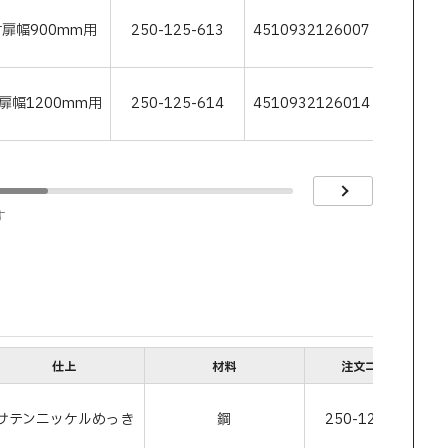
付扉幅900mm用
250-125-613
4510932126007
扉幅1200mm用
250-125-614
4510932126014
す
仕上
材料
注文コード
サテンニッケルめっき
鋼
250-125-587