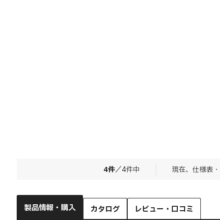
4
件
／
4
件中
現在、仕様表・
製品情報・購入
カタログ
レビュー・口コミ