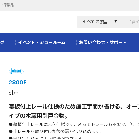
リア系製品
すべての製品
ログ
イベント・ショールーム
お問い合わせ・サポート
2800F
引戸
幕板付上レール仕様のため施工手間が省ける、オー
イプの木扉用引戸金物。
●幕板付上レールは天付仕様です。さらに下レールも不要で、施工
●上レールを取り付けた後で扉を吊り込めます。
●扉は吊り込みに上下調整ができます。