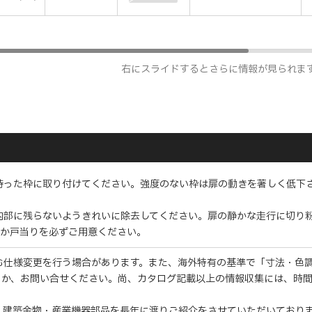
右にスライドするとさらに情報が見られま
持った枠に取り付けてください。強度のない枠は扉の動きを著しく低下
内部に残らないようきれいに除去してください。扉の静かな走行に切り
枠か戸当りを必ずご用意ください。
む仕様変更を行う場合があります。また、海外特有の基準で「寸法・色
くか、お問い合せください。尚、カタログ記載以上の情報収集には、時
・建築金物・産業機器部品を長年に渡りご紹介をさせていただいており