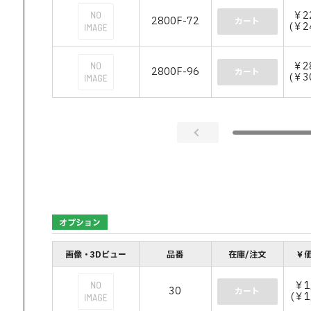
￥2
2800F-72
カート
(￥2
￥2
2800F-96
カート
(￥3
オプション
画像・3Dビュー
品番
在庫/注文
￥価
￥1
30
カート
(￥1