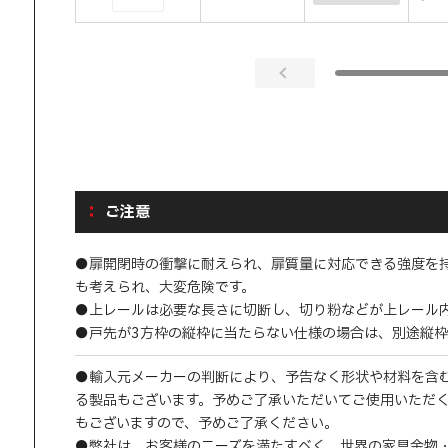
ご注意
●扉開閉時の衝撃に耐えられ、扉質量に対応できる強度を
も考えられ、大変危険です。
●上レールは必要な長さに切断し、切り粉などが上レール
●戸先が3方枠の縦枠に当たらない仕様の場合は、別途縦
●輸入元メーカーの判断により、予告なく形状や材料を含
る製品もございます。予めご了承いただいてご使用いただ
もございますので、予めご了承ください。
●弊社は、お客様のニーズを満たすべく、世界の家具金物