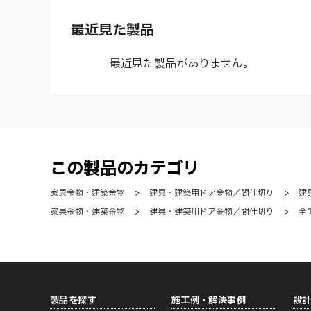
最近見た製品
最近見た製品がありません。
この製品のカテゴリ
家具金物・建築金物
>
建具・建築用ドア金物／間仕切り
>
建
家具金物・建築金物
>
建具・建築用ドア金物／間仕切り
>
全
製品を探す
施工例・解決事例
設