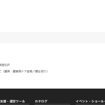
具用引戸
て（建具・建築用ドア金物／間仕切り）
計支援・選定ツール
カタログ
イベント・ショール