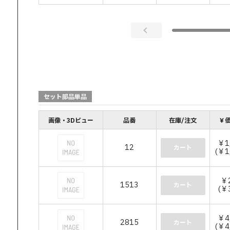
セット部品単品
画像・3Dビュー
品番
在庫/注文
￥価
￥1
12
カート
(￥1
￥
1513
カート
(￥
￥4
2815
カート
(￥4