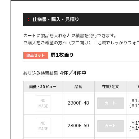
仕様書・購入・見積り
カートに製品を入れると見積書を発行できます。
ご購入をご希望の方へ（プロ向け）：地域でしっかりフォ
扉1枚当り
部品セット
4
件
／
4
件中
絞り込み検索結果
画像・3Dビュー
品番
在庫/注文
￥1
2800F-48
カート
(￥1
￥1
2800F-60
カート
(￥1