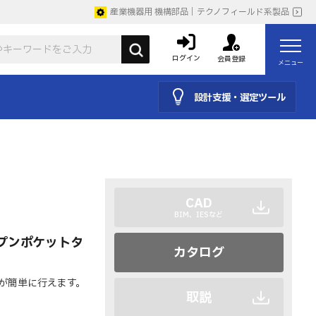
産業機器用 機構部品｜テクノフィールド系製品
ログイン
会員登録
メニュー
設計支援・選定ツール
CAD
BIM、IESなど
プンポケットタ
カタログ
が簡単に行えます。
取説