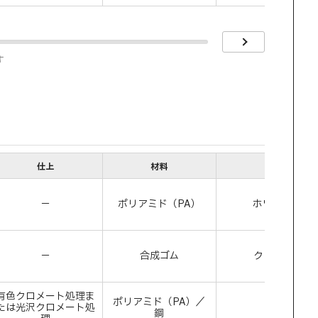
す
仕上
材料
色
－
ポリアミド（PA）
ホワイト
－
合成ゴム
クリーム
有色クロメート処理ま
ポリアミド（PA）／
たは光沢クロメート処
－
鋼