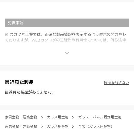
免責事項
※ スガツネ工業では、正確な製品情報を表示するよう最善の努力をし
ておりますが、WEBカタログの正確性や有用性については、何ら法律
上の保証を行うものではなく、法的な義務や責任を負うものではありま
せん。
※ スガツネ工業は、WEBカタログの情報を予告なく変更（価格及び仕
様・寸法・色など）し、またはWEBカタログの運営を中断または中止
させて頂くことがあります。あらかじめご了承ください。
※ CADデータを含む本WEBサイトに掲載されている全ての情報は、弊
社製品の使用ご検討、又は販売促進目的の利用に限ります。
最近見た製品
履歴を残さない
※ 本WEBサイト製品情報のご利用にあたっては、WEBサイト利用規
約、プライバシーポリシー、製品情報ガイドをご確認いただき、内容の
最近見た製品がありません。
すべてにご同意いただいた上で各サービスをご利用ください。ご利用い
ただく場合、各サービスの注意事項や規約にご同意、承諾いただいたも
のとします。
家具金物・建築金物
>
ガラス用金物
>
ガラス・パネル固定用金物
家具金物・建築金物
>
ガラス用金物
>
全て（ガラス用金物）