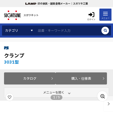
印の家具・建築金物メーカー｜スガツネ工業
スガツネット
メニュー
ログイン
カテゴリ
クランプ
3031型
カタログ
購入・仕様表
メニューを開く
1
/
5