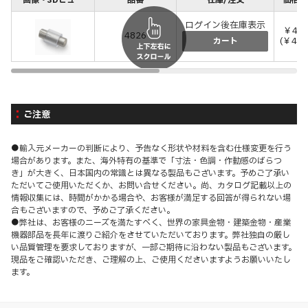
画像・3Dビュー
品番
在庫/注文
価格(
ログイン後在庫表示
￥44
4826
(￥484
カート
ご注意
●輸入元メーカーの判断により、予告なく形状や材料を含む仕様変更を行う
場合があります。また、海外特有の基準で「寸法・色調・作動感のばらつ
き」が大きく、日本国内の常識とは異なる製品もございます。予めご了承い
ただいてご使用いただくか、お問い合せください。尚、カタログ記載以上の
情報収集には、時間がかかる場合や、お客様が満足する回答が得られない場
合もございますので、予めご了承ください。
●弊社は、お客様のニーズを満たすべく、世界の家具金物・建築金物・産業
機器部品を長年に渡りご紹介をさせていただいております。弊社独自の厳し
い品質管理を要求しておりますが、一部ご期待に沿わない製品もございます。
現品をご確認いただき、ご理解の上、ご使用くださいますようお願いいたし
ます。