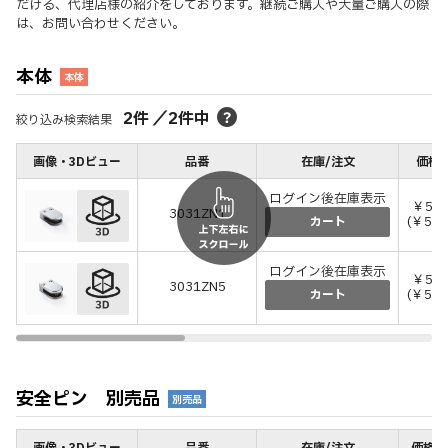
だける、代理店様の紹介をしております。継続ご購入や大量ご購入の際
は、お問い合わせください。
本体
本体
2
件
／
2
件中
絞り込み検索結果
画像・3Dビュー
品番
在庫/注文
価格(
ログイン後在庫表示
￥5,4
3031ZN1
(￥5,9
カート
ログイン後在庫表示
￥5,3
3031ZN5
(￥5,8
カート
安全ピン 別売品
別売品