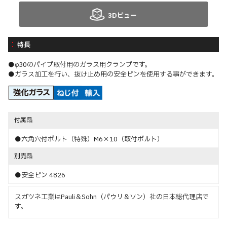
3Dビュー
特長
●φ30のパイプ取付用のガラス用クランプです。
●ガラス加工を行い、抜け止め用の安全ピンを使用する事ができます。
付属品
●六角穴付ボルト（特殊）M6×10（取付ボルト）
別売品
●安全ピン 4826
スガツネ工業はPauli＆Sohn（パウリ＆ソン）社の日本総代理店で
す。