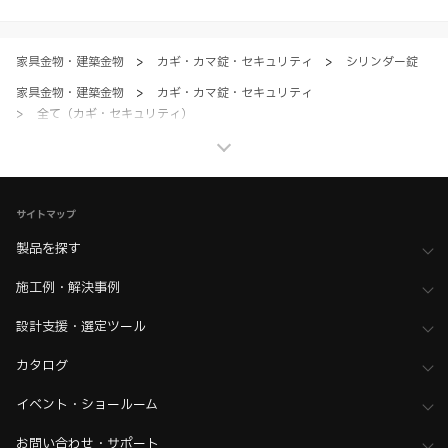
ただく場合、各サービスの注意事項や規約にご同意、承諾いただいたも
のとします。
家具金物・建築金物
>
カギ・カマ錠・セキュリティ
>
シリンダー錠
家具金物・建築金物
>
カギ・カマ錠・セキュリティ
>
全て（カギ・セキュリティ）
ホーム
>
ブランド・シリーズ一覧 ／ 製品ピックアップ
>
トータルロック3310シリーズ
ホーム
>
ブランド・シリーズ一覧 ／ 製品ピックアップ
サイトマップ
>
黒シリーズ金物
>
カギ・シリンダー錠
製品を探す
ホーム
>
木工支援（木工加工機・設計ソフト用データ）について
>
Kiinnovator（キーイノベーター）向けデータ
施工例・解決事例
設計支援・選定ツール
カタログ
イベント・ショールーム
お問い合わせ・サポート