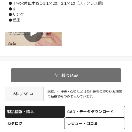
●十字穴付皿木ねじ3.1×20、2.1×10（ステンレス鋼）
●キー
●リング
●受座
調整
絞り込み
現在、仕様表・CADなどは条件検索の絞り込み結果
6
件
／
6
件中
の品番情報のみ表示しています。
製品情報・購入
CAD・データダウンロード
カタログ
レビュー・口コミ