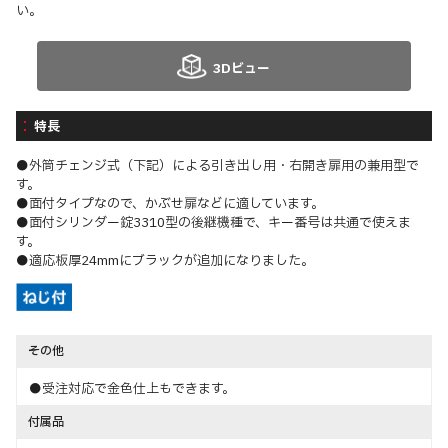
い。
3Dビュー
特長
●外筒チェンジ式（下記）による引き出し用・右開き扉用の兼用型で
す。
●面付タイプなので、かぶせ扉などに適しています。
●面付シリンダー錠3310型の後継機種で、キー番号は共通で使えま
す。
●適応板厚24mmにブラックが追加になりました。
その他
●受注対応で金色仕上もできます。
付属品