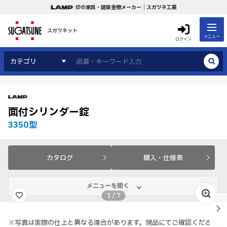
印の家具・建築金物メーカー｜スガツネ工業
スガツネット
メニュー
ログイン
カテゴリ
面付シリンダー錠
3350型
カタログ
購入・仕様表
メニューを開く
1
/
7
※写真は実際の仕上と異なる場合があります。現品にてご確認くださ