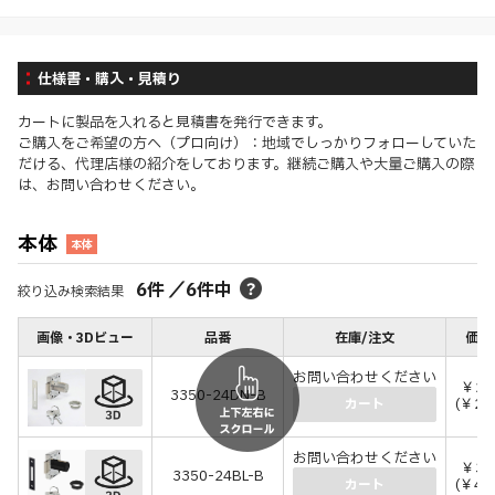
仕様書・購入・見積り
カートに製品を入れると見積書を発行できます。
ご購入をご希望の方へ（プロ向け）：地域でしっかりフォローしていた
だける、代理店様の紹介をしております。継続ご購入や大量ご購入の際
は、お問い合わせください。
本体
本体
6
件
／
6
件中
絞り込み検索結果
画像・3Dビュー
品番
在庫/注文
価格
お問い合わせください
￥2,
3350-24DN-B
(￥2,
カート
お問い合わせください
￥3,
3350-24BL-B
(￥4,
カート