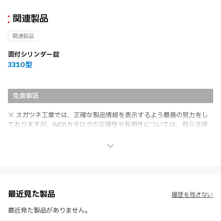
関連製品
関連製品
面付シリンダー錠
3310型
免責事項
※ スガツネ工業では、正確な製品情報を表示するよう最善の努力をし
ておりますが、WEBカタログの正確性や有用性については、何ら法律
上の保証を行うものではなく、法的な義務や責任を負うものではありま
せん。
※ スガツネ工業は、WEBカタログの情報を予告なく変更（価格及び仕
様・寸法・色など）し、またはWEBカタログの運営を中断または中止
させて頂くことがあります。あらかじめご了承ください。
※ CADデータを含む本WEBサイトに掲載されている全ての情報は、弊
社製品の使用ご検討、又は販売促進目的の利用に限ります。
最近見た製品
履歴を残さない
※ 本WEBサイト製品情報のご利用にあたっては、WEBサイト利用規
約、プライバシーポリシー、製品情報ガイドをご確認いただき、内容の
最近見た製品がありません。
すべてにご同意いただいた上で各サービスをご利用ください。ご利用い