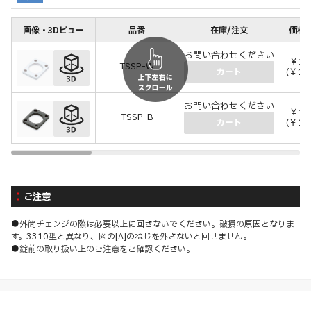
画像・3Dビュー
品番
在庫/注文
価格(
お問い合わせください
￥11
TSSP-W
(￥12
カート
お問い合わせください
￥11
TSSP-B
(￥12
カート
ご注意
●外筒チェンジの際は必要以上に回さないでください。破損の原因となりま
す。3310型と異なり、図の[A]のねじを外さないと回せません。
●錠前の取り扱い上のご注意をご確認ください。