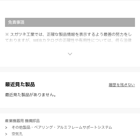
免責事項
※ スガツネ工業では、正確な製品情報を表示するよう最善の努力をし
ておりますが、WEBカタログの正確性や有用性については、何ら法律
上の保証を行うものではなく、法的な義務や責任を負うものではありま
せん。
※ スガツネ工業は、WEBカタログの情報を予告なく変更（価格及び仕
様・寸法・色など）し、またはWEBカタログの運営を中断または中止
させて頂くことがあります。あらかじめご了承ください。
※ CADデータを含む本WEBサイトに掲載されている全ての情報は、弊
社製品の使用ご検討、又は販売促進目的の利用に限ります。
最近見た製品
履歴を残さない
※ 本WEBサイト製品情報のご利用にあたっては、WEBサイト利用規
約、プライバシーポリシー、製品情報ガイドをご確認いただき、内容の
最近見た製品がありません。
すべてにご同意いただいた上で各サービスをご利用ください。ご利用い
ただく場合、各サービスの注意事項や規約にご同意、承諾いただいたも
のとします。
産業機器用 機構部品
>
その他製品・ベアリング・アルミフレームサポートシステム
>
空気孔