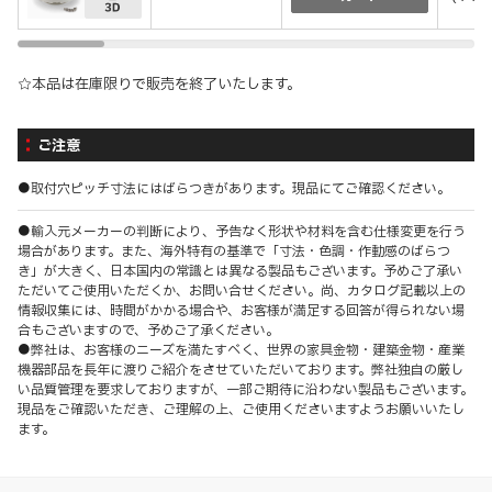
☆本品は在庫限りで販売を終了いたします。
ご注意
●取付穴ピッチ寸法にはばらつきがあります。現品にてご確認ください。
●輸入元メーカーの判断により、予告なく形状や材料を含む仕様変更を行う
場合があります。また、海外特有の基準で「寸法・色調・作動感のばらつ
き」が大きく、日本国内の常識とは異なる製品もございます。予めご了承い
ただいてご使用いただくか、お問い合せください。尚、カタログ記載以上の
情報収集には、時間がかかる場合や、お客様が満足する回答が得られない場
合もございますので、予めご了承ください。
●弊社は、お客様のニーズを満たすべく、世界の家具金物・建築金物・産業
機器部品を長年に渡りご紹介をさせていただいております。弊社独自の厳し
い品質管理を要求しておりますが、一部ご期待に沿わない製品もございます。
現品をご確認いただき、ご理解の上、ご使用くださいますようお願いいたし
ます。