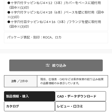
●十字穴付タッピンねじ4×12（3本）/カバーをベースに組付用
（図中※(1)印）
●十字穴付タッピンねじ4×18（6本）/ベースを壁に取付用（図中
※(2)印）
●十字穴付皿タッピンねじ4×16（3本）/フランジを壁に取付用
（図中※(3)印）
パッケージ表記・刻印：ROCA、ロカ
絞り込み
現在、仕様表・CADなどは条件検索の絞り込み結果
2
件
／
2
件中
の品番情報のみ表示しています。
製品情報・購入
CAD・データダウンロード
カタログ
レビュー・口コミ