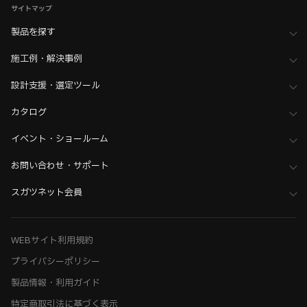
サイトマップ
ホーム
>
ブランド・シリーズ一覧 ／ 製品ピックアップ
>
白シリーズ金物
>
ハンドル・取手・つまみ
製品を探す
ホーム
>
ブランド・シリーズ一覧 ／ 製品ピックアップ
施工例・解決事例
>
黒シリーズ金物
>
ハンドル・取手・つまみ
ホーム
>
木工支援（木工加工機・設計ソフト用データ）について
設計支援・選定ツール
>
SHINX（シンクス） 加工機用データ
カタログ
ホーム
>
建築用途・空間から金物部品を探す
>
商業施設・店舗空間向け部品
イベント・ショールーム
お問い合わせ・サポート
スガツネット会員
WEBサイト利用規約
プライバシーポリシー
製品情報・利用ガイド
特定商取引法に基づく表示