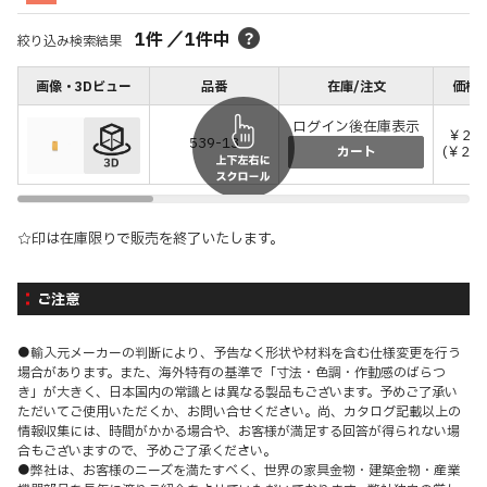
1
件
／
1
件中
絞り込み検索結果
画像・3Dビュー
品番
在庫/注文
価格(
ログイン後在庫表示
￥2,6
539-13
(￥2,8
カート
☆印は在庫限りで販売を終了いたします。
ご注意
●輸入元メーカーの判断により、予告なく形状や材料を含む仕様変更を行う
場合があります。また、海外特有の基準で「寸法・色調・作動感のばらつ
き」が大きく、日本国内の常識とは異なる製品もございます。予めご了承い
ただいてご使用いただくか、お問い合せください。尚、カタログ記載以上の
情報収集には、時間がかかる場合や、お客様が満足する回答が得られない場
合もございますので、予めご了承ください。
●弊社は、お客様のニーズを満たすべく、世界の家具金物・建築金物・産業