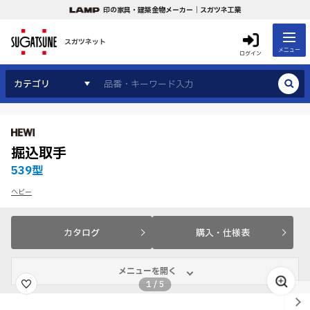
印の家具・建築金物メーカー｜スガツネ工業
スガツネット
メニュー
ログイン
カテゴリ
掘込取手
539型
ヘビー
カタログ
購入・仕様表
メニューを開く
1
/
5