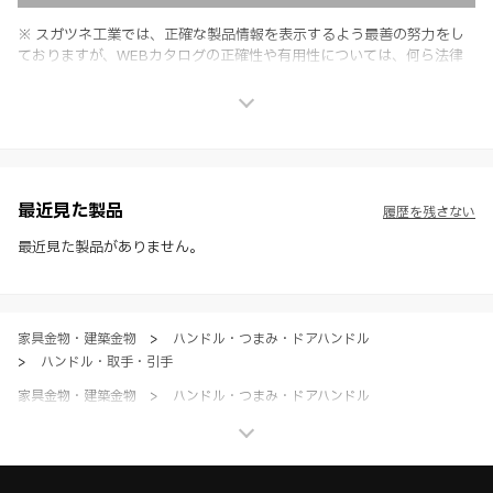
※ スガツネ工業では、正確な製品情報を表示するよう最善の努力をし
ておりますが、WEBカタログの正確性や有用性については、何ら法律
上の保証を行うものではなく、法的な義務や責任を負うものではありま
せん。
※ スガツネ工業は、WEBカタログの情報を予告なく変更（価格及び仕
様・寸法・色など）し、またはWEBカタログの運営を中断または中止
させて頂くことがあります。あらかじめご了承ください。
※ CADデータを含む本WEBサイトに掲載されている全ての情報は、弊
社製品の使用ご検討、又は販売促進目的の利用に限ります。
最近見た製品
履歴を残さない
※ 本WEBサイト製品情報のご利用にあたっては、WEBサイト利用規
約、プライバシーポリシー、製品情報ガイドをご確認いただき、内容の
最近見た製品がありません。
すべてにご同意いただいた上で各サービスをご利用ください。ご利用い
ただく場合、各サービスの注意事項や規約にご同意、承諾いただいたも
のとします。
家具金物・建築金物
>
ハンドル・つまみ・ドアハンドル
>
ハンドル・取手・引手
家具金物・建築金物
>
ハンドル・つまみ・ドアハンドル
>
全て（ハンドル・つまみ・ドアハンドル）
ホーム
>
ブランド・シリーズ一覧 ／ 製品ピックアップ
>
全ての人に優しい、カラフルなアクセサリー HEWIシリーズ