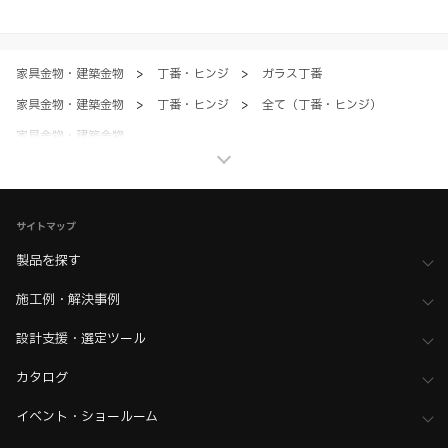
すべてにご同意いただいた上で各サービスをご利用ください。ご利用い
ただく場合、各サービスの注意事項や規約にご同意、承諾いただいたも
のとします。
家具金物・建築金物
>
丁番・ヒンジ
>
ガラス丁番
家具金物・建築金物
>
丁番・ヒンジ
>
全て（丁番・ヒンジ）
家具金物・建築金物
>
その他（格納ベッド・装飾パネル・ベアリングなど）
>
ショーケース金物
家具金物・建築金物
サイトマップ
>
その他（格納ベッド・装飾パネル・ベアリングなど）
>
全て（格納ベッド・手すり・汎用品）
製品を探す
施工例・解決事例
設計支援・選定ツール
カタログ
イベント・ショールーム