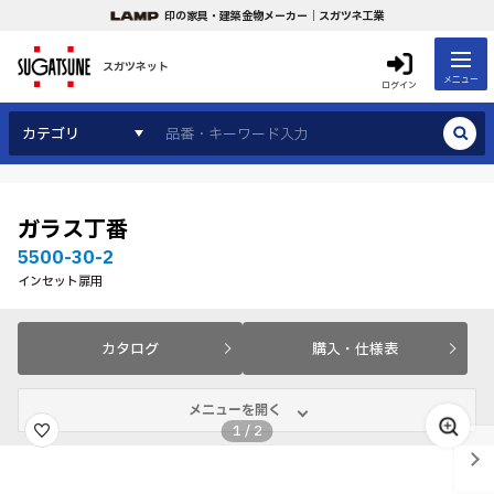
印の家具・建築金物メーカー｜スガツネ工業
スガツネット
メニュー
ログイン
カテゴリ
ガラス丁番
5500-30-2
インセット扉用
カタログ
購入・仕様表
メニューを開く
1
/
2