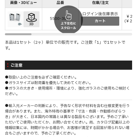
画像・3Dビュー
品番
在庫/注文
価
ログイン後在庫表示
￥24,
5500-30-2
(￥27
カート
本品は1セット（2ヶ）単位での販売です。ご注数「1」で1セットで
す。
ご注意
●取扱い上のご注意を必ずご確認ください。
●ガラスサイズは耐荷重を優先して決めてください。
●ガラスの大きさ・使用場所・環境により、強化ガラスのご使用もご検討く
ださい。
●輸入元メーカーの判断により、予告なく形状や材料を含む仕様変更を行う
場合があります。また、海外特有の基準で「寸法・色調・作動感のばらつ
き」が大きく、日本国内の常識とは異なる製品もございます。予めご了承い
ただいてご使用いただくか、お問い合せください。尚、カタログ記載以上の
情報収集には、時間がかかる場合や、お客様が満足する回答が得られない場
合もございますので、予めご了承ください。