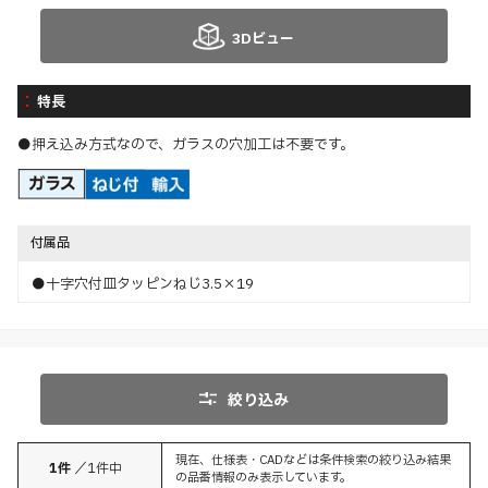
3Dビュー
特長
●押え込み方式なので、ガラスの穴加工は不要です。
付属品
●十字穴付皿タッピンねじ3.5×19
絞り込み
現在、仕様表・CADなどは条件検索の絞り込み結果
1
件
／
1
件中
の品番情報のみ表示しています。