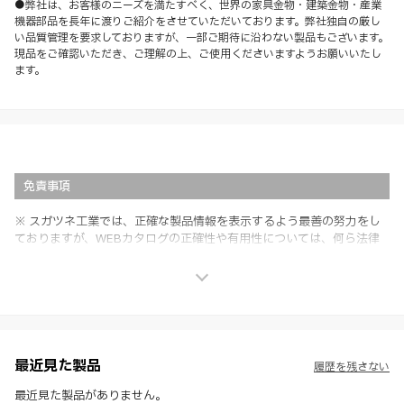
●弊社は、お客様のニーズを満たすべく、世界の家具金物・建築金物・産業
機器部品を長年に渡りご紹介をさせていただいております。弊社独自の厳し
い品質管理を要求しておりますが、一部ご期待に沿わない製品もございます。
現品をご確認いただき、ご理解の上、ご使用くださいますようお願いいたし
ます。
免責事項
※ スガツネ工業では、正確な製品情報を表示するよう最善の努力をし
ておりますが、WEBカタログの正確性や有用性については、何ら法律
上の保証を行うものではなく、法的な義務や責任を負うものではありま
せん。
※ スガツネ工業は、WEBカタログの情報を予告なく変更（価格及び仕
様・寸法・色など）し、またはWEBカタログの運営を中断または中止
させて頂くことがあります。あらかじめご了承ください。
※ CADデータを含む本WEBサイトに掲載されている全ての情報は、弊
社製品の使用ご検討、又は販売促進目的の利用に限ります。
最近見た製品
履歴を残さない
※ 本WEBサイト製品情報のご利用にあたっては、WEBサイト利用規
約、プライバシーポリシー、製品情報ガイドをご確認いただき、内容の
最近見た製品がありません。