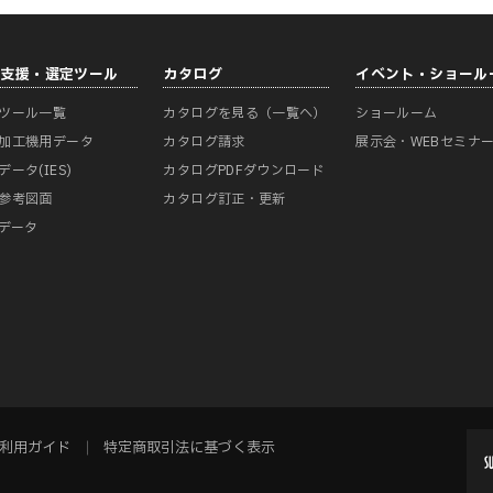
計支援・選定ツール
カタログ
イベント・ショール
ツール一覧
カタログを見る（一覧へ）
ショールーム
加工機用データ
カタログ請求
展示会・WEBセミナ
データ(IES)
カタログPDFダウンロード
参考図面
カタログ訂正・更新
Mデータ
利用ガイド
特定商取引法に基づく表示