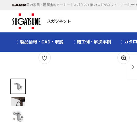
印の家具・建築金物メーカー｜スガツネ工業のスガツネット｜アーキテ
スガツネット
製品情報・CAD・取説
施工例・解決事例
カタ
1
/
3