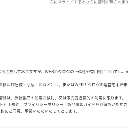
右にスライドするとさらに情報が見られま
の努力をしておりますが、WEBカタログの正確性や有用性については
（価格及び仕様・寸法・色など）し、またはWEBカタログの運営を中断
の情報は、弊社製品の使用ご検討、又は販売促進目的の利用に限ります。
イト利用規約
、
プライバシーポリシー
、
製品情報ガイド
をご確認いただき
規約にご同意、
承諾
いただいたものとします。