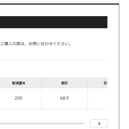
量ご購入の際は、お問い合わせください。
耐荷重N
奥行
引掛寸法
200
68.9
36