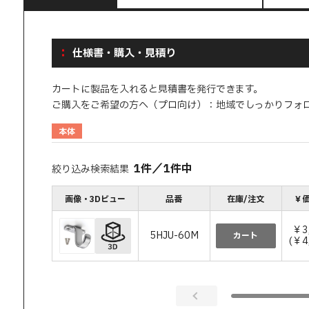
仕様書・購入・見積り
カートに製品を入れると見積書を発行できます。
ご購入をご希望の方へ（プロ向け）：地域でしっかりフォ
本体
1
件
／
1
件中
絞り込み検索結果
画像・3Dビュー
品番
在庫/注文
￥価
￥3
5HJU-60M
カート
(￥4