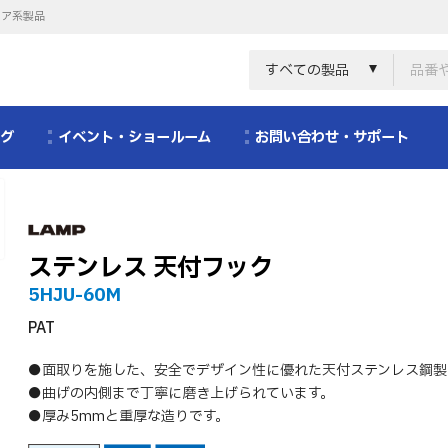
リア系製品
すべての製品
ログ
イベント・ショールーム
お問い合わせ・サポート
ステンレス 天付フック
5HJU-60M
PAT
●面取りを施した、安全でデザイン性に優れた天付ステンレス鋼製
●曲げの内側まで丁寧に磨き上げられています。
●厚み5mmと重厚な造りです。