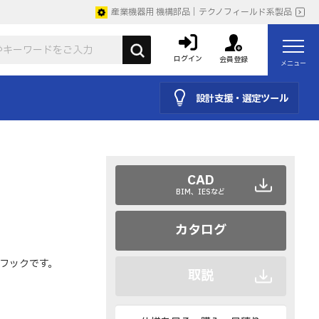
産業機器用 機構部品｜テクノフィールド系製品
ログイン
会員登録
メニュー
設計支援・選定ツール
CAD
BIM、IESなど
カタログ
フックです。
取説