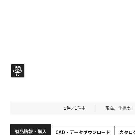
1
件
／
1
件中
現在、仕様表・
製品情報・購入
CAD・データダウンロード
カタロ