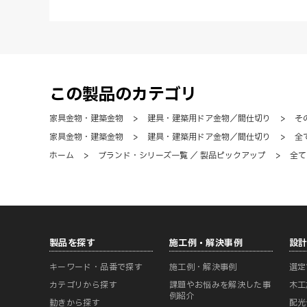
この製品のカテゴリ
家具金物・建築金物
>
建具・建築用ドア金物／間仕切り
>
そ
家具金物・建築金物
>
建具・建築用ドア金物／間仕切り
>
全
ホーム
>
ブランド・シリーズ一覧 ／ 製品ピックアップ
>
全て
製品を探す
施工例・解決事例
設
キーワード・品番で探す
施工例・解決事例
選定
カテゴリから探す
課題やお悩みを解決した事
木工
例紹介
動きから探す
配光