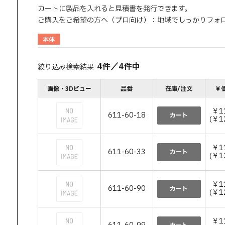
カートに製品を入れると見積書を発行できます。
ご購入をご希望の方へ（プロ向け）：地域でしっかりフォ
本体
4
件
／
4
件中
絞り込み検索結果
画像・3Dビュー
品番
在庫/注文
￥価
￥1
611-60-18
カート
(￥1
￥1
611-60-33
カート
(￥1
￥1
611-60-90
カート
(￥1
￥1