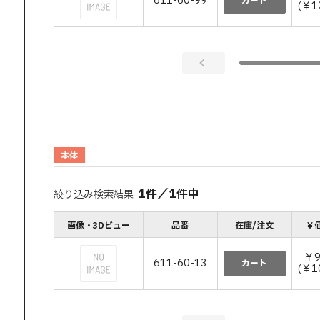
611-60-99
カート
(￥1
本体
1
件
／
1
件中
絞り込み検索結果
画像・3Dビュー
品番
在庫/注文
￥価
￥9
611-60-13
カート
(￥1