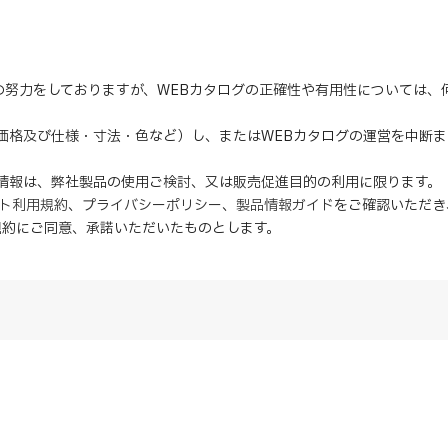
の努力をしておりますが、WEBカタログの正確性や有用性については
（価格及び仕様・寸法・色など）し、またはWEBカタログの運営を中断
の情報は、弊社製品の使用ご検討、又は販売促進目的の利用に限ります。
イト利用規約
、
プライバシーポリシー
、
製品情報ガイド
をご確認いただき
規約にご同意、
承諾
いただいたものとします。