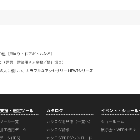
の他（戸当り・ドアボトムなど）
て（建具・建築用ドア金物／間仕切り）
の人に優しい、カラフルなアクセサリー HEWIシリーズ
計支援・選定ツール
カタログ
イベント・ショール
ツール一覧
カタログを見る（一覧へ）
ショールーム
加工機用データ
カタログ請求
展示会・WEBセミナ
データ(IES)
カタログPDFダウンロード