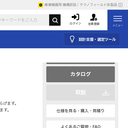
産業機器用 機構部品｜テクノフィールド系製品
ログイン
会員登録
メニュー
設計支援・選定ツール
CAD
BIM、IESなど
カタログ
取説
らげます。
ます。
仕様を見る・購入・見積り
よくあるご質問・FAQ