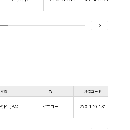
ホワイト
270-170-182
4014884330869
す
材料
色
注文コード
JA
ミド（PA）
イエロー
270-170-181
40148