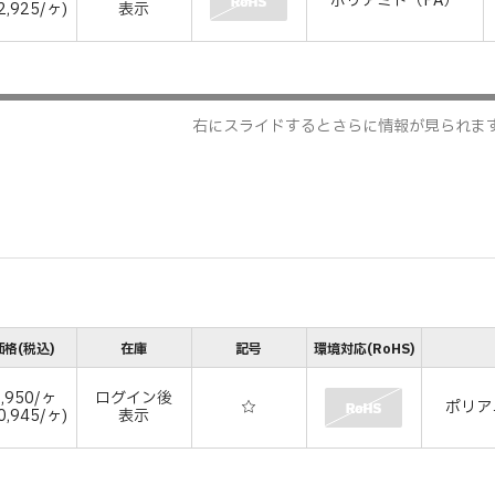
ポリアミド（PA）
2,925/ヶ)
表示
右にスライドするとさらに情報が見られま
格(税込)
在庫
記号
環境対応(RoHS)
,950/ヶ
ログイン後
☆
ポリア
0,945/ヶ)
表示