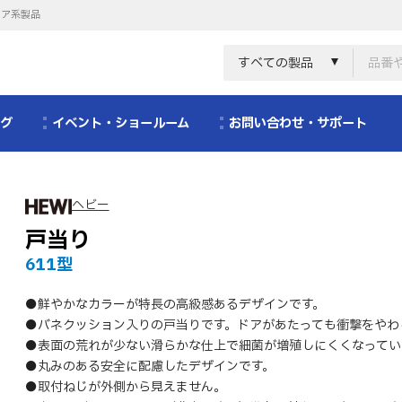
リア系製品
すべての製品
ログ
イベント・ショールーム
お問い合わせ・サポート
ヘビー
戸当り
611型
●鮮やかなカラーが特長の高級感あるデザインです。
●バネクッション入りの戸当りです。ドアがあたっても衝撃をやわ
●表面の荒れが少ない滑らかな仕上で細菌が増殖しにくくなってい
●丸みのある安全に配慮したデザインです。
●取付ねじが外側から見えません。