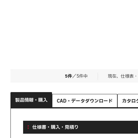
5
件
／
5
件中
現在、仕様表・
製品情報・購入
CAD・データダウンロード
カタロ
仕様書・購入・見積り