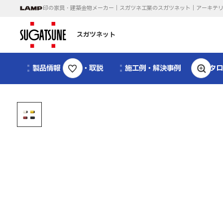
印の家具・建築金物メーカー｜スガツネ工業のスガツネット｜アーキテ
スガツネット
製品情報・CAD・取説
施工例・解決事例
カタ
1
/
1