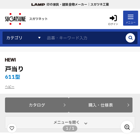
印の家具・建築金物メーカー｜スガツネ工業
スガツネット
メニュー
ログイン
カテゴリ
戸当り
611型
ヘビー
カタログ
購入・仕様表
メニューを開く
1
/
1