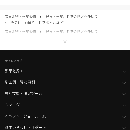
ただく場合、各サービスの注意事項や規約にご同意、承諾いただいたも
のとします。
家具金物・建築金物
>
建具・建築用ドア金物／間仕切り
>
その他（戸当り・ドアボトムなど）
家具金物・建築金物
>
建具・建築用ドア金物／間仕切り
>
全て（建具・建築用ドア金物／間仕切り）
ホーム
>
ブランド・シリーズ一覧 ／ 製品ピックアップ
>
全ての人に優しい、カラフルなアクセサリー HEWIシリーズ
サイトマップ
製品を探す
施工例・解決事例
設計支援・選定ツール
カタログ
イベント・ショールーム
お問い合わせ・サポート