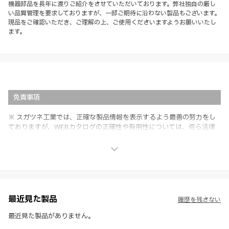
機器部品を長年に渡りご紹介をさせていただいております。弊社独自の厳し
い品質管理を要求しておりますが、一部ご期待に沿わない製品もございます。
現品をご確認いただき、ご理解の上、ご使用くださいますようお願いいたし
ます。
免責事項
※ スガツネ工業では、正確な製品情報を表示するよう最善の努力をし
ておりますが、WEBカタログの正確性や有用性については、何ら法律
上の保証を行うものではなく、法的な義務や責任を負うものではありま
せん。
※ スガツネ工業は、WEBカタログの情報を予告なく変更（価格及び仕
様・寸法・色など）し、またはWEBカタログの運営を中断または中止
させて頂くことがあります。あらかじめご了承ください。
※ CADデータを含む本WEBサイトに掲載されている全ての情報は、弊
社製品の使用ご検討、又は販売促進目的の利用に限ります。
最近見た製品
履歴を残さない
※ 本WEBサイト製品情報のご利用にあたっては、WEBサイト利用規
約、プライバシーポリシー、製品情報ガイドをご確認いただき、内容の
最近見た製品がありません。
すべてにご同意いただいた上で各サービスをご利用ください。ご利用い