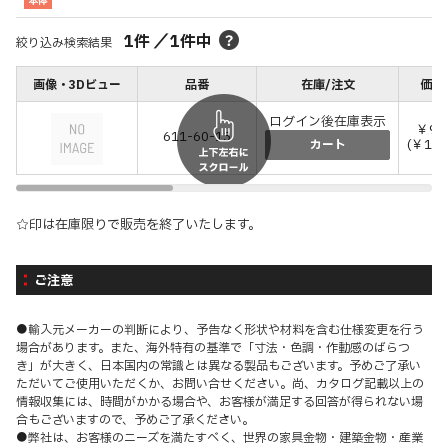
本体
1
件
／
1
件中
絞り込み検索結果
画像・3Dビュー
品番
在庫/注文
価格
ログイン後在庫表示
￥9,
611-60-13
(￥10,
カート
☆印は在庫限りで販売を終了いたします。
ご注意
●輸入元メーカーの判断により、予告なく形状や材料を含む仕様変更を行う
場合があります。また、海外特有の基準で「寸法・色調・作動感のばらつ
き」が大きく、日本国内の常識とは異なる製品もございます。予めご了承い
ただいてご使用いただくか、お問い合せください。尚、カタログ記載以上の
情報収集には、時間がかかる場合や、お客様が満足する回答が得られない場
合もございますので、予めご了承ください。
●弊社は、お客様のニーズを満たすべく、世界の家具金物・建築金物・産業