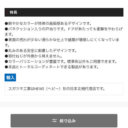
特長
●鮮やかなカラーが特長の高級感あるデザインです。
●バネクッション入りの戸当りです。ドアがあたっても衝撃をやわらげ
ます。
●表面の荒れが少ない滑らかな仕上で細菌が増殖しにくくなっていま
す。
●丸みのある安全に配慮したデザインです。
●取付ねじが外側から見えません。
●カラーバリエーションが豊富です。標準色以外もご用意できます。
●本品とトータルコーディネートできる製品があります。
スガツネ工業はHEWI（ヘビー）社の日本正規代理店です。
絞り込み