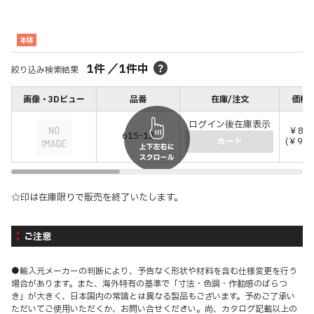
本体
1
件
／
1
件中
絞り込み検索結果
画像・3Dビュー
品番
在庫/注文
価格(
ログイン後在庫表示
￥8,3
615-13
(￥9,1
カート
☆印は在庫限りで販売を終了いたします。
ご注意
●輸入元メーカーの判断により、予告なく形状や材料を含む仕様変更を行う
場合があります。また、海外特有の基準で「寸法・色調・作動感のばらつ
き」が大きく、日本国内の常識とは異なる製品もございます。予めご了承い
ただいてご使用いただくか、お問い合せください。尚、カタログ記載以上の