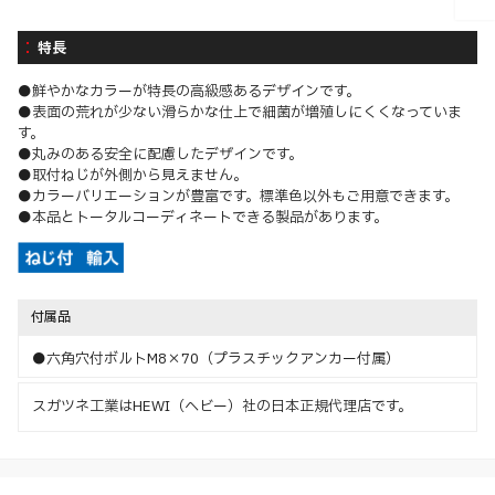
特長
●鮮やかなカラーが特長の高級感あるデザインです。
●表面の荒れが少ない滑らかな仕上で細菌が増殖しにくくなっていま
す。
●丸みのある安全に配慮したデザインです。
●取付ねじが外側から見えません。
●カラーバリエーションが豊富です。標準色以外もご用意できます。
●本品とトータルコーディネートできる製品があります。
付属品
●六角穴付ボルトM8×70（プラスチックアンカー付属）
スガツネ工業はHEWI（ヘビー）社の日本正規代理店です。