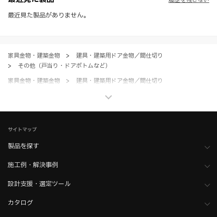
履歴を残さない
※ 本WEBサイト製品情報のご利用にあたっては、WEBサイト利用規
約、プライバシーポリシー、製品情報ガイドをご確認いただき、内容の
最近見た製品がありません。
すべてにご同意いただいた上で各サービスをご利用ください。ご利用い
ただく場合、各サービスの注意事項や規約にご同意、承諾いただいたも
のとします。
家具金物・建築金物
>
建具・建築用ドア金物／間仕切り
>
その他（戸当り・ドアボトムなど）
家具金物・建築金物
>
建具・建築用ドア金物／間仕切り
>
全て（建具・建築用ドア金物／間仕切り）
ホーム
>
ブランド・シリーズ一覧 ／ 製品ピックアップ
>
全ての人に優しい、カラフルなアクセサリー HEWIシリーズ
サイトマップ
製品を探す
施工例・解決事例
設計支援・選定ツール
カタログ