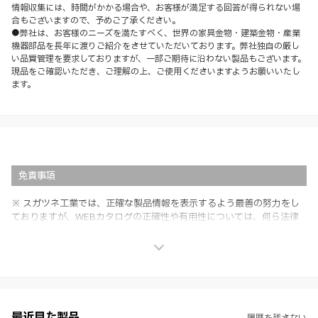
情報収集には、時間がかかる場合や、お客様が満足する回答が得られない場
合もございますので、予めご了承ください。
●弊社は、お客様のニーズを満たすべく、世界の家具金物・建築金物・産業
機器部品を長年に渡りご紹介をさせていただいております。弊社独自の厳し
い品質管理を要求しておりますが、一部ご期待に沿わない製品もございます。
現品をご確認いただき、ご理解の上、ご使用くださいますようお願いいたし
ます。
免責事項
※ スガツネ工業では、正確な製品情報を表示するよう最善の努力をし
ておりますが、WEBカタログの正確性や有用性については、何ら法律
上の保証を行うものではなく、法的な義務や責任を負うものではありま
せん。
※ スガツネ工業は、WEBカタログの情報を予告なく変更（価格及び仕
様・寸法・色など）し、またはWEBカタログの運営を中断または中止
させて頂くことがあります。あらかじめご了承ください。
※ CADデータを含む本WEBサイトに掲載されている全ての情報は、弊
社製品の使用ご検討、又は販売促進目的の利用に限ります。
最近見た製品