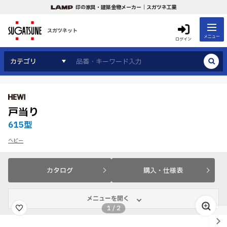
印の家具・建築金物メーカー｜スガツネ工業
スガツネット
メニュー
ログイン
カテゴリ
戸当り
615型
ヘビー
カタログ
購入・仕様表
メニューを開く
1
/
2