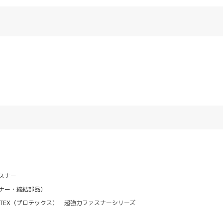
スナー
ナー・締結部品）
OTEX（プロテックス） 超強力ファスナーシリーズ