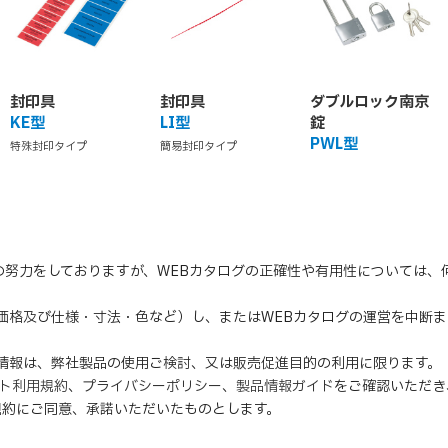
封印具
封印具
ダブルロック南京
KE型
LI型
錠
PWL型
特殊封印タイプ
簡易封印タイプ
の努力をしておりますが、WEBカタログの正確性や有用性については
（価格及び仕様・寸法・色など）し、またはWEBカタログの運営を中断
の情報は、弊社製品の使用ご検討、又は販売促進目的の利用に限ります。
イト利用規約
、
プライバシーポリシー
、
製品情報ガイド
をご確認いただき
規約にご同意、
承諾
いただいたものとします。