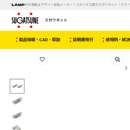
印の機能＆デザイン部品メーカー｜スガツネ工業のスガツネット｜テク
スガツネット
製品情報・CAD・取説
証明書発行
使用例・解
1
/
4