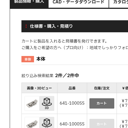
製品情報・購入
CAD・データダウンロード
カタロ
仕様書・購入・見積り
カートに製品を入れると見積書を発行できます。
ご購入をご希望の方へ（プロ向け）：地域でしっかりフォ
本体
本体
2
件
／
2
件中
絞り込み検索結果
画像・3Dビュー
品番
在庫/注文
￥価
￥7
641-1000SS
カート
(￥7
￥7
640-1000SS
カート
(￥7