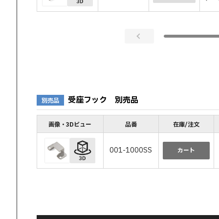
受座フック 別売品
別売品
画像・3Dビュー
品番
在庫/注文
001-1000SS
カート