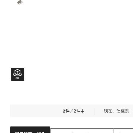
2
件
／
2
件中
現在、仕様表・