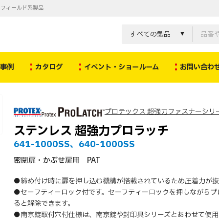
ノフィールド系製品
すべての製品
決事例
カタログ
イベント・ショールーム
お問い合わ
プロテックス 超強力ファスナーシリ
ステンレス 超強力プロラッチ
641-1000SS、640-1000SS
密閉扉・かぶせ扉用 PAT
●締め付け時に扉を押し込む機構が搭載されているため圧着力が抜
●セーフティーロック付です。セーフティーロックを押しながらプ
ると解除できます。
●南京錠取付穴付仕様は、南京錠や封印具シリーズとあわせて使用