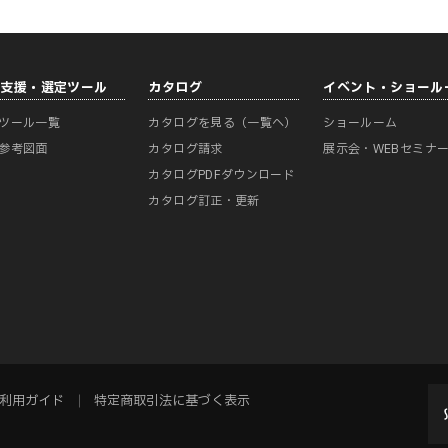
計支援・選定ツール
カタログ
イベント・ショール
ツール一覧
カタログを見る（一覧へ）
ショールーム
参考図面
カタログ請求
展示会・WEBセミナ
カタログPDFダウンロード
カタログ訂正・更新
利用ガイド
特定商取引法に基づく表示