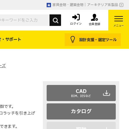
家具金物・建築金物｜アーキテリア系製品
ログイン
会員登録
メニュー
せ・サポート
設計支援・選定ツール
ーズ
CAD
BIM、IESなど
群です。
カタログ
ロラッチを引き上げ
できます。