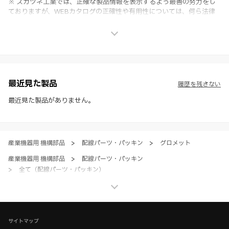
※ スガツネ工業では、正確な製品情報を表示するよう最善の努力をし
ておりますが、WEBカタログの正確性や有用性については、何ら法律
上の保証を行うものではなく、法的な義務や責任を負うものではありま
せん。
※ スガツネ工業は、WEBカタログの情報を予告なく変更（価格及び仕
様・寸法・色など）し、またはWEBカタログの運営を中断または中止
させて頂くことがあります。あらかじめご了承ください。
※ CADデータを含む本WEBサイトに掲載されている全ての情報は、弊
社製品の使用ご検討、又は販売促進目的の利用に限ります。
最近見た製品
履歴を残さない
※ 本WEBサイト製品情報のご利用にあたっては、WEBサイト利用規
約、プライバシーポリシー、製品情報ガイドをご確認いただき、内容の
最近見た製品がありません。
すべてにご同意いただいた上で各サービスをご利用ください。ご利用い
ただく場合、各サービスの注意事項や規約にご同意、承諾いただいたも
のとします。
産業機器用 機構部品
>
配線パーツ・パッキン
>
グロメット
産業機器用 機構部品
>
配線パーツ・パッキン
>
全て（配線パーツ・パッキン）
家具金物・建築金物
>
スイッチ・コンセントカバー・電気関連部品
>
ケーブル関連部品
家具金物・建築金物
>
スイッチ・コンセントカバー・電気関連部品
サイトマップ
>
全て（スイッチ・コンセントプレート・電気関連部品）