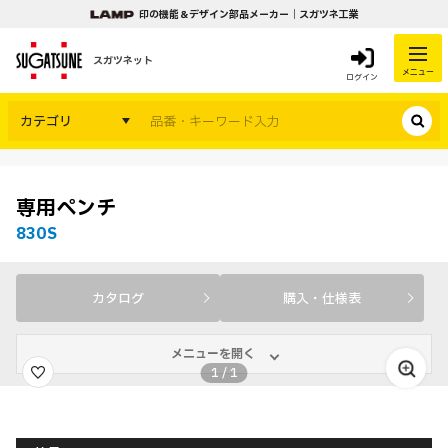
印の機能＆デザイン部品メーカー｜スガツネ工業
スガツネット
メニュー
ログイン
カテゴリ
専用ペンチ
830S
カタログ
購入・仕様表
メニューを開く
1
/
1