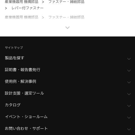
産業機器用 機構部品
>
ファスナー・締結部品
>
レバー付ファスナー
産業機器用 機構部品
>
ファスナー・締結部品
>
全て（ファスナー・締結部品）
ホーム
>
ブランド・シリーズ一覧 ／ 製品ピックアップ
>
PROTEX（プロテックス） 超強力ファスナーシリーズ
サイトマップ
製品を探す
証明書・報告書発行
使用例・解決事例
設計支援・選定ツール
カタログ
イベント・ショールーム
お問い合わせ・サポート