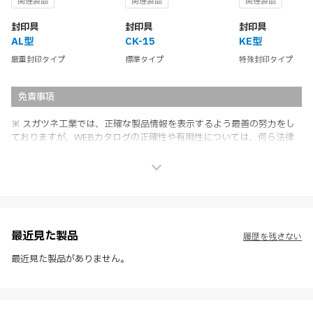
関連製品
関連製品
関連製品
封印具
封印具
封印具
AL型
CK-15
KE型
厳重封印タイプ
標準タイプ
特殊封印タイプ
免責事項
※ スガツネ工業では、正確な製品情報を表示するよう最善の努力をし
ておりますが、WEBカタログの正確性や有用性については、何ら法律
上の保証を行うものではなく、法的な義務や責任を負うものではありま
せん。
※ スガツネ工業は、WEBカタログの情報を予告なく変更（価格及び仕
様・寸法・色など）し、またはWEBカタログの運営を中断または中止
させて頂くことがあります。あらかじめご了承ください。
※ CADデータを含む本WEBサイトに掲載されている全ての情報は、弊
社製品の使用ご検討、又は販売促進目的の利用に限ります。
最近見た製品
履歴を残さない
※ 本WEBサイト製品情報のご利用にあたっては、WEBサイト利用規
約、プライバシーポリシー、製品情報ガイドをご確認いただき、内容の
最近見た製品がありません。
すべてにご同意いただいた上で各サービスをご利用ください。ご利用い
ただく場合、各サービスの注意事項や規約にご同意、承諾いただいたも
のとします。