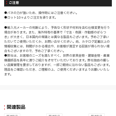
ご注意
●バネの力が強いため、操作時にはご注意ください。
●ロット10ヶよりご注文を承ります。
●輸入元メーカーの判断により、予告なく形状や材料を含む仕様変更を行う
場合があります。また、海外特有の基準で「寸法・色調・作動感のばらつ
き」が大きく、日本国内の常識とは異なる製品もございます。予めご了承い
ただいてご使用いただくか、お問い合せください。尚、カタログ記載以上の
情報収集には、時間がかかる場合や、お客様が満足する回答が得られない場
合もございますので、予めご了承ください。
●弊社は、お客様のニーズを満たすべく、世界の家具金物・建築金物・産業
機器部品を長年に渡りご紹介をさせていただいております。弊社独自の厳し
い品質管理を要求しておりますが、一部ご期待に沿わない製品もございます。
現品をご確認いただき、ご理解の上、ご使用くださいますようお願いいたし
ます。
関連製品