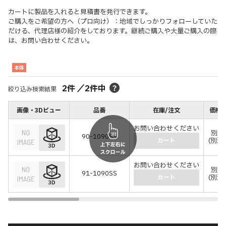
カートに製品を入れると見積書を発行できます。
ご購入をご希望の方へ（プロ向け）：地域でしっかりフォローしていた
だける、代理店様の紹介をしております。継続ご購入や大量ご購入の際
は、お問い合わせください。
本体
2
件
／
2
件中
絞り込み検索結果
画像・3Dビュー
品番
在庫/注文
価格(
お問い合わせください
別途
90-1090SS
(別途
カート
お問い合わせください
別途
91-1090SS
(別途
カート