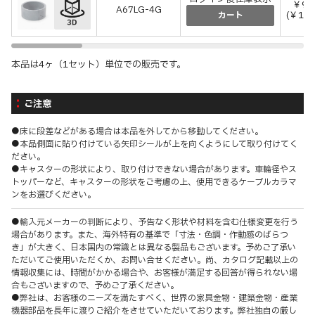
￥97
A67LG-4G
(￥10
カート
本品は4ヶ（1セット）単位での販売です。
ご注意
●床に段差などがある場合は本品を外してから移動してください。
●本品側面に貼り付けている矢印シールが上を向くようにして取り付けてく
ださい。
●キャスターの形状により、取り付けできない場合があります。車輪径やス
トッパーなど、キャスターの形状をご考慮の上、使用できるケーブルカラマ
ンをお選びください。
●輸入元メーカーの判断により、予告なく形状や材料を含む仕様変更を行う
場合があります。また、海外特有の基準で「寸法・色調・作動感のばらつ
き」が大きく、日本国内の常識とは異なる製品もございます。予めご了承い
ただいてご使用いただくか、お問い合せください。尚、カタログ記載以上の
情報収集には、時間がかかる場合や、お客様が満足する回答が得られない場
合もございますので、予めご了承ください。
●弊社は、お客様のニーズを満たすべく、世界の家具金物・建築金物・産業
機器部品を長年に渡りご紹介をさせていただいております。弊社独自の厳し