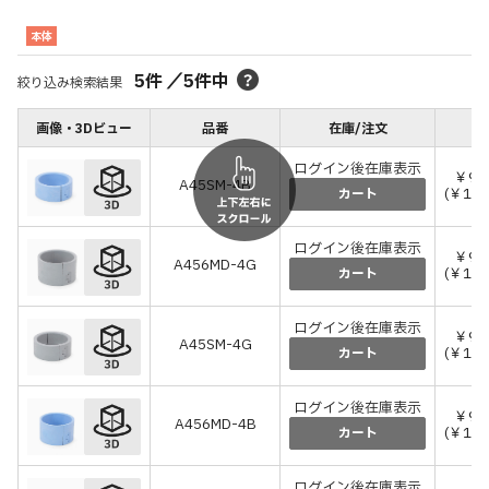
本体
5
件
／
5
件中
絞り込み検索結果
画像・3Dビュー
品番
在庫/注文
ログイン後在庫表示
￥97
A45SM-4B
(￥10
カート
ログイン後在庫表示
￥97
A456MD-4G
(￥10
カート
ログイン後在庫表示
￥97
A45SM-4G
(￥10
カート
ログイン後在庫表示
￥97
A456MD-4B
(￥10
カート
ログイン後在庫表示