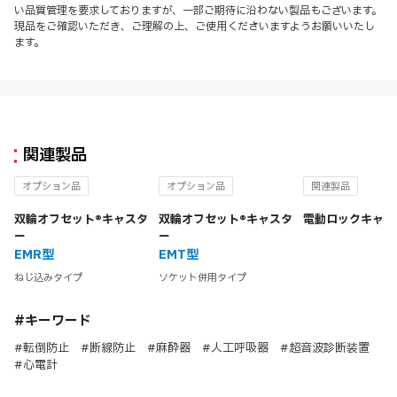
い品質管理を要求しておりますが、一部ご期待に沿わない製品もございます。
現品をご確認いただき、ご理解の上、ご使用くださいますようお願いいたし
ます。
関連製品
オプション品
オプション品
関連製品
双輪オフセット®キャスタ
双輪オフセット®キャスタ
電動ロックキャス
ー
ー
EMR型
EMT型
ねじ込みタイプ
ソケット併用タイプ
#キーワード
#転倒防止 #断線防止 #麻酔器 #人工呼吸器 #超音波診断装置
#心電計