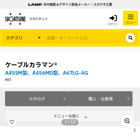
印の機能＆デザイン部品メーカー｜スガツネ工業
スガツネット
メニュー
ログイン
カテゴリ
ケーブルカラマン®
A45SM型、A456MD型、A67LG-4G
PAT
カタログ
購入・仕様表
メニューを開く
1
/
12