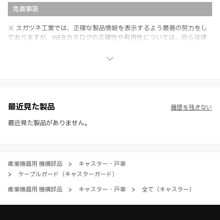
免責事項
※ スガツネ工業では、正確な製品情報を表示するよう最善の努力をし
ておりますが、WEBカタログの正確性や有用性については、何ら法律
上の保証を行うものではなく、法的な義務や責任を負うものではありま
せん。
※ スガツネ工業は、WEBカタログの情報を予告なく変更（価格及び仕
様・寸法・色など）し、またはWEBカタログの運営を中断または中止
させて頂くことがあります。あらかじめご了承ください。
※ CADデータを含む本WEBサイトに掲載されている全ての情報は、弊
社製品の使用ご検討、又は販売促進目的の利用に限ります。
最近見た製品
履歴を残さない
※ 本WEBサイト製品情報のご利用にあたっては、WEBサイト利用規
約、プライバシーポリシー、製品情報ガイドをご確認いただき、内容の
最近見た製品がありません。
すべてにご同意いただいた上で各サービスをご利用ください。ご利用い
ただく場合、各サービスの注意事項や規約にご同意、承諾いただいたも
のとします。
産業機器用 機構部品
>
キャスター・戸車
>
ケーブルガード（キャスターガード）
産業機器用 機構部品
>
キャスター・戸車
>
全て（キャスター）