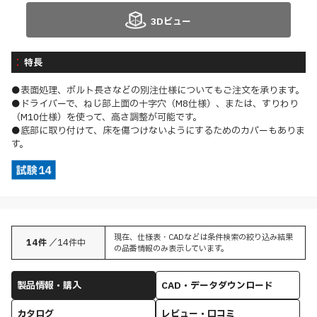
3Dビュー
特長
●表面処理、ボルト長さなどの別注仕様についてもご注文を承ります。
●ドライバーで、ねじ部上面の十字穴（M8仕様）、または、すりわり
（M10仕様）を使って、高さ調整が可能です。
●底部に取り付けて、床を傷つけないようにするためのカバーもありま
す。
現在、仕様表・CADなどは条件検索の絞り込み結果
14
件
／
14
件中
の品番情報のみ表示しています。
製品情報・購入
CAD・データダウンロード
カタログ
レビュー・口コミ