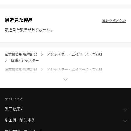
様・寸法・色など）し、またはWEBカタログの運営を中断または中止
させて頂くことがあります。あらかじめご了承ください。
※ CADデータを含む本WEBサイトに掲載されている全ての情報は、弊
社製品の使用ご検討、又は販売促進目的の利用に限ります。
最近見た製品
履歴を残さない
※ 本WEBサイト製品情報のご利用にあたっては、WEBサイト利用規
約、プライバシーポリシー、製品情報ガイドをご確認いただき、内容の
最近見た製品がありません。
すべてにご同意いただいた上で各サービスをご利用ください。ご利用い
ただく場合、各サービスの注意事項や規約にご同意、承諾いただいたも
のとします。
産業機器用 機構部品
>
アジャスター・五股ベース・ゴム脚
>
各種アジャスター
産業機器用 機構部品
>
アジャスター・五股ベース・ゴム脚
>
全て（アジャスター・五股ベース）
家具金物・建築金物
>
キャスター・アジャスター・脚部品・昇降装置
>
アジャスター
サイトマップ
家具金物・建築金物
>
キャスター・アジャスター・脚部品・昇降装置
>
全て（キャスター・アジャスター・脚部品・昇降装置）
製品を探す
施工例・解決事例