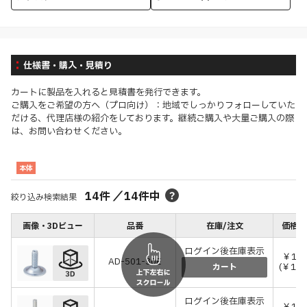
仕様書・購入・見積り
カートに製品を入れると見積書を発行できます。
ご購入をご希望の方へ（プロ向け）：地域でしっかりフォローしていた
だける、代理店様の紹介をしております。継続ご購入や大量ご購入の際
は、お問い合わせください。
本体
14
件
／
14
件中
絞り込み検索結果
画像・3Dビュー
品番
在庫/注文
価格(
ログイン後在庫表示
￥13
AD-501-30E
(￥143
カート
ログイン後在庫表示