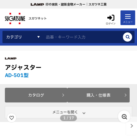
印の家具・建築金物メーカー｜スガツネ工業
スガツネット
メニュー
ログイン
カテゴリ
アジャスター
AD-501型
カタログ
購入・仕様表
メニューを開く
1
/
17