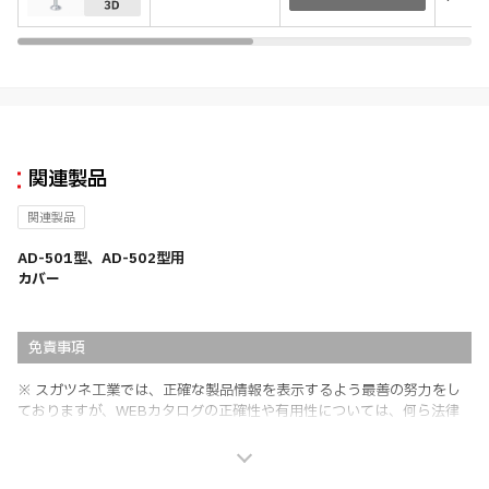
関連製品
関連製品
AD-501型、AD-502型用
カバー
免責事項
※ スガツネ工業では、正確な製品情報を表示するよう最善の努力をし
ておりますが、WEBカタログの正確性や有用性については、何ら法律
上の保証を行うものではなく、法的な義務や責任を負うものではありま
せん。
※ スガツネ工業は、WEBカタログの情報を予告なく変更（価格及び仕