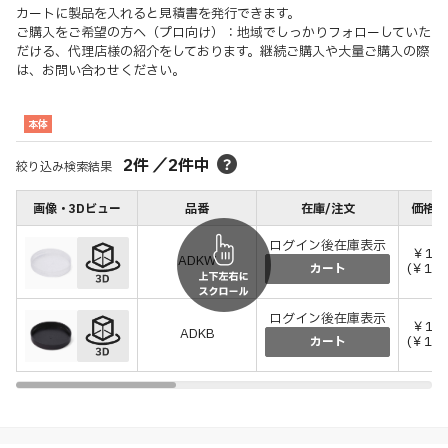
カートに製品を入れると見積書を発行できます。
ご購入をご希望の方へ（プロ向け）：地域でしっかりフォローしていた
だける、代理店様の紹介をしております。継続ご購入や大量ご購入の際
は、お問い合わせください。
本体
2
件
／
2
件中
絞り込み検索結果
画像・3Dビュー
品番
在庫/注文
価格(
ログイン後在庫表示
￥12
ADKW
(￥132
カート
ログイン後在庫表示
￥12
ADKB
(￥132
カート