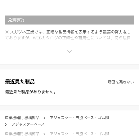
免責事項
※ スガツネ工業では、正確な製品情報を表示するよう最善の努力をし
ておりますが、WEBカタログの正確性や有用性については、何ら法律
上の保証を行うものではなく、法的な義務や責任を負うものではありま
せん。
※ スガツネ工業は、WEBカタログの情報を予告なく変更（価格及び仕
様・寸法・色など）し、またはWEBカタログの運営を中断または中止
させて頂くことがあります。あらかじめご了承ください。
※ CADデータを含む本WEBサイトに掲載されている全ての情報は、弊
社製品の使用ご検討、又は販売促進目的の利用に限ります。
最近見た製品
履歴を残さない
※ 本WEBサイト製品情報のご利用にあたっては、WEBサイト利用規
約、プライバシーポリシー、製品情報ガイドをご確認いただき、内容の
最近見た製品がありません。
すべてにご同意いただいた上で各サービスをご利用ください。ご利用い
ただく場合、各サービスの注意事項や規約にご同意、承諾いただいたも
のとします。
産業機器用 機構部品
>
アジャスター・五股ベース・ゴム脚
>
アジャスターベース
産業機器用 機構部品
>
アジャスター・五股ベース・ゴム脚