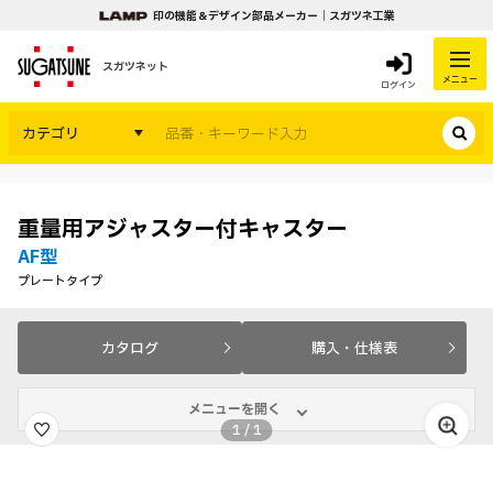
印の機能＆デザイン部品メーカー｜スガツネ工業
スガツネット
メニュー
ログイン
カテゴリ
重量用アジャスター付キャスター
AF型
プレートタイプ
カタログ
購入・仕様表
メニューを開く
1
/
1