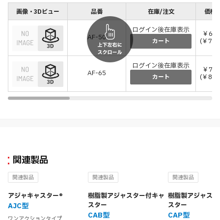
画像・3Dビュー
品番
在庫/注文
価格(
ログイン後在庫表示
￥6,6
AF-50
(￥7,3
カート
ログイン後在庫表示
￥7,5
AF-65
(￥8,2
カート
関連製品
関連製品
関連製品
関連製品
アジャキャスター®
樹脂製アジャスター付キャ
樹脂製アジャスタ
スター
スター
AJC型
CAB型
CAP型
ワンアクションタイプ