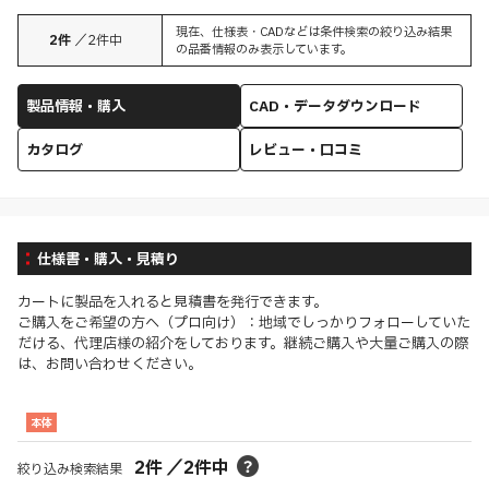
現在、仕様表・CADなどは条件検索の絞り込み結果
2
件
／
2
件中
の品番情報のみ表示しています。
製品情報・購入
CAD・データダウンロード
カタログ
レビュー・口コミ
仕様書・購入・見積り
カートに製品を入れると見積書を発行できます。
ご購入をご希望の方へ（プロ向け）：地域でしっかりフォローしていた
だける、代理店様の紹介をしております。継続ご購入や大量ご購入の際
は、お問い合わせください。
本体
2
件
／
2
件中
絞り込み検索結果