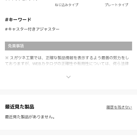
ねじ込みタイプ
プレートタイプ
#キーワード
#キャスター付きアジャスター
免責事項
※ スガツネ工業では、正確な製品情報を表示するよう最善の努力をし
ておりますが、WEBカタログの正確性や有用性については、何ら法律
上の保証を行うものではなく、法的な義務や責任を負うものではありま
せん。
※ スガツネ工業は、WEBカタログの情報を予告なく変更（価格及び仕
様・寸法・色など）し、またはWEBカタログの運営を中断または中止
させて頂くことがあります。あらかじめご了承ください。
※ CADデータを含む本WEBサイトに掲載されている全ての情報は、弊
社製品の使用ご検討、又は販売促進目的の利用に限ります。
最近見た製品
履歴を残さない
※ 本WEBサイト製品情報のご利用にあたっては、WEBサイト利用規
約、プライバシーポリシー、製品情報ガイドをご確認いただき、内容の
最近見た製品がありません。
すべてにご同意いただいた上で各サービスをご利用ください。ご利用い
ただく場合、各サービスの注意事項や規約にご同意、承諾いただいたも
のとします。