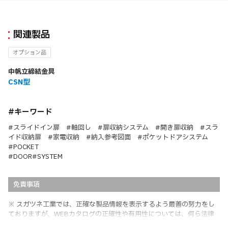
関連製品
オプション品
中帆立締結金具
CSN型
#キーワード
#スライドイン扉 #軸回し #扉収納システム #開き扉収納 #スラ
イド収納扉 #家電収納 #納入参考図面 #ポケットドアシステム
#POCKET
#DOOR
#SYSTEM
免責事項
※ スガツネ工業では、正確な製品情報を表示するよう最善の努力をし
ておりますが、WEBカタログの正確性や有用性については、何ら法律
上の保証を行うものではなく、法的な義務や責任を負うものではありま