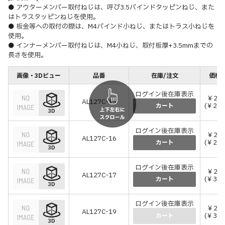
● アウターメンバー取付ねじは、呼び3.5バインドタッピンねじ、また
はトラスタッピンねじを使用。
● 板金等への取付の際は、M4バインド小ねじ、またはトラス小ねじを
使用。
● インナーメンバー取付ねじは、M4小ねじ、取付板厚+3.5mmまでの
長さを使用。
画像・3Dビュー
品番
在庫/注文
価格(
ログイン後在庫表示
￥2,5
AL127C-15
(￥2,8
カート
ログイン後在庫表示
￥2,6
AL127C-16
(￥2,9
カート
ログイン後在庫表示
￥2,7
AL127C-17
(￥3,0
カート
ログイン後在庫表示
￥2,9
AL127C-19
(￥3,2
カート