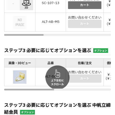
￥1
SC-107-13
(￥17
カート
お問い合わせください
￥8
ALT-AB-M5
(￥88
カート
ステップ3 必要に応じてオプションを選ぶ
オプション
画像・3Dビュー
品番
在庫/注文
価格(
お問い合わせください
￥32
ALT-BR
(￥35
カート
ステップ3 必要に応じてオプションを選ぶ 中帆立締
結金具
オプション