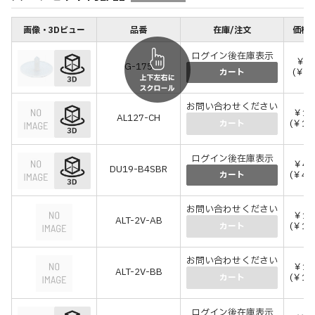
画像・3Dビュー
品番
在庫/注文
価格(
ログイン後在庫表示
￥1
G-175
(￥12
カート
お問い合わせください
￥14
AL127-CH
(￥15
カート
ログイン後在庫表示
￥44
DU19-B4SBR
(￥48
カート
お問い合わせください
￥15
ALT-2V-AB
(￥16
カート
お問い合わせください
￥15
ALT-2V-BB
(￥16
カート
ログイン後在庫表示