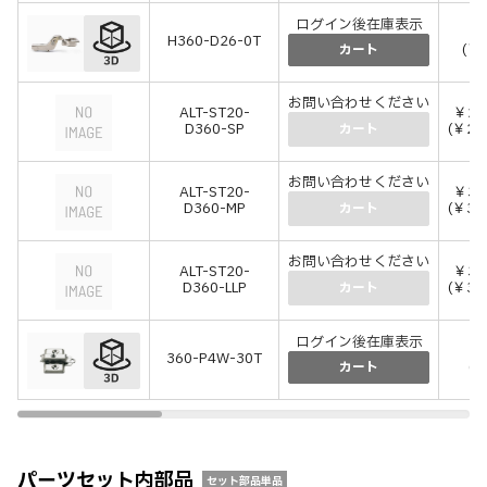
ログイン後在庫表示
￥1
H360-D26-0T
(￥1
カート
お問い合わせください
ALT-ST20-
￥2,
D360-SP
(￥2,
カート
お問い合わせください
ALT-ST20-
￥3,
D360-MP
(￥3,
カート
お問い合わせください
ALT-ST20-
￥3,
D360-LLP
(￥3,
カート
ログイン後在庫表示
￥
360-P4W-30T
(￥
カート
パーツセット内部品
セット部品単品