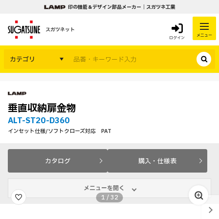
印の機能＆デザイン部品メーカー｜スガツネ工業
スガツネット
メニュー
ログイン
カテゴリ
垂直収納扉金物
ALT-ST20-D360
インセット仕様/ソフトクローズ対応 PAT
カタログ
購入・仕様表
メニューを開く
1
/
32