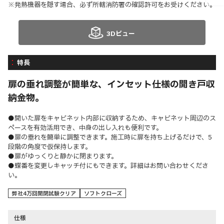
※発熱機器を隠す場合、必ず所轄消防署の確認許可をお受けください。
3Dビュー
特長
扉の垂れ調整が簡単な、インセット仕様の開き戸収
納金物。
●開いた扉をキャビネット内部に収納するため、キャビネット周辺のス
ペースを有効活用でき、中身の出し入れも便利です。
●扉の垂れを簡単に調整できます。施工時に扉を持ち上げるだけで、5
段階の角度で仮保持します。
●扉がゆっくりと静かに閉まります。
●蝶番を変更しキャッチ付にもできます。詳細はお問い合わせくださ
い。
弊社4万回開閉試験クリア
ソフトクローズ
仕様