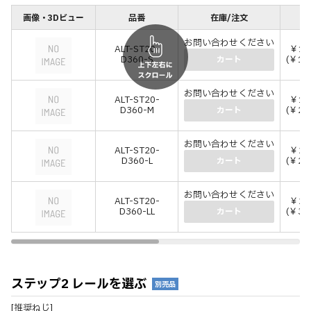
画像・3Dビュー
品番
在庫/注文
価
お問い合わせください
ALT-ST20-
￥14
D360-S
(￥15
カート
お問い合わせください
ALT-ST20-
￥19
D360-M
(￥21
カート
お問い合わせください
ALT-ST20-
￥25
D360-L
(￥27
カート
お問い合わせください
ALT-ST20-
￥28
D360-LL
(￥31
カート
ステップ2 レールを選ぶ
別売品
[推奨ねじ]