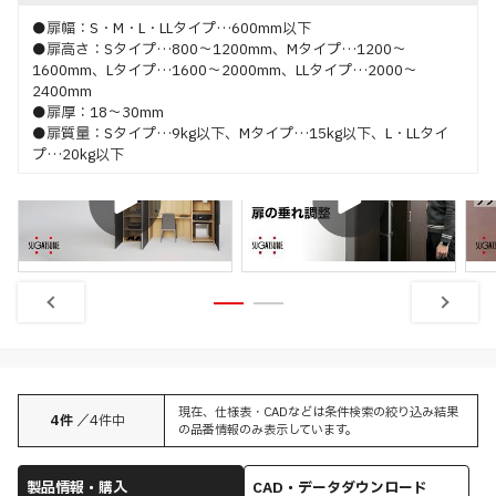
●扉幅：S・M・L・LLタイプ…600mm以下
●扉高さ：Sタイプ…800～1200mm、Mタイプ…1200～
1600mm、Lタイプ…1600～2000mm、LLタイプ…2000～
2400mm
●扉厚：18～30mm
●扉質量：Sタイプ…9kg以下、Mタイプ…15kg以下、L・LLタイ
プ…20kg以下
特長
調整
垂直収納扉金物とは
現在、仕様表・CADなどは条件検索の絞り込み結果
4
件
／
4
件中
の品番情報のみ表示しています。
製品情報・購入
CAD・データダウンロード