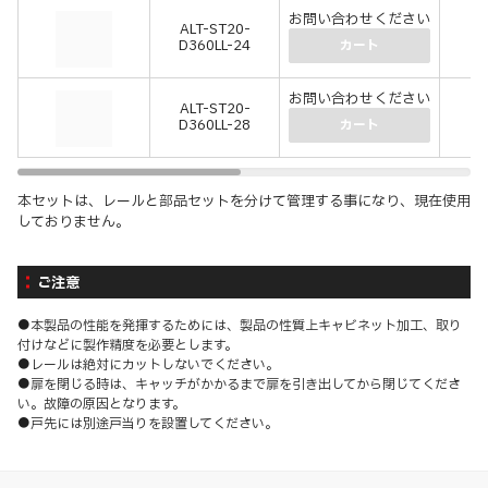
お問い合わせください
ALT-ST20-
-
D360LL-24
(-
カート
お問い合わせください
ALT-ST20-
-
D360LL-28
(-
カート
本セットは、レールと部品セットを分けて管理する事になり、現在使用
しておりません。
ご注意
●本製品の性能を発揮するためには、製品の性質上キャビネット加工、取り
付けなどに製作精度を必要とします。
●レールは絶対にカットしないでください。
●扉を閉じる時は、キャッチがかかるまで扉を引き出してから閉じてくださ
い。故障の原因となります。
●戸先には別途戸当りを設置してください。