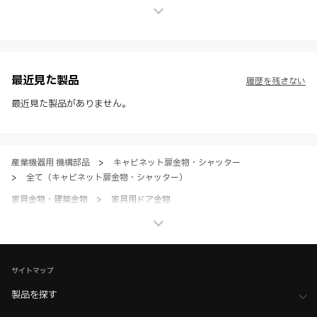
せん。
※ スガツネ工業は、WEBカタログの情報を予告なく変更（価格及び仕
様・寸法・色など）し、またはWEBカタログの運営を中断または中止
させて頂くことがあります。あらかじめご了承ください。
※ CADデータを含む本WEBサイトに掲載されている全ての情報は、弊
社製品の使用ご検討、又は販売促進目的の利用に限ります。
最近見た製品
履歴を残さない
※ 本WEBサイト製品情報のご利用にあたっては、WEBサイト利用規
約、プライバシーポリシー、製品情報ガイドをご確認いただき、内容の
最近見た製品がありません。
すべてにご同意いただいた上で各サービスをご利用ください。ご利用い
ただく場合、各サービスの注意事項や規約にご同意、承諾いただいたも
のとします。
産業機器用 機構部品
>
キャビネット扉金物・シャッター
>
全て（キャビネット扉金物・シャッター）
家具金物・建築金物
>
家具用ドア金物
>
垂直収納扉金物（開き扉収納・折戸収納）
家具金物・建築金物
>
家具用ドア金物
>
全て（家具ドア用金物）
ホーム
>
ブランド・シリーズ一覧 ／ 製品ピックアップ
サイトマップ
>
新築・リフォームの空間設計に！生活感を隠す収納家具と金物アイデア
7選
製品を探す