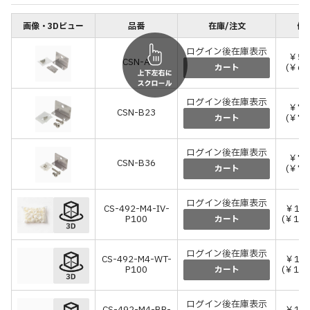
画像・3Dビュー
品番
在庫/注文
価格
ログイン後在庫表示
￥55
CSN-A
(￥6
カート
ログイン後在庫表示
￥70
CSN-B23
(￥7
カート
ログイン後在庫表示
￥70
CSN-B36
(￥7
カート
ログイン後在庫表示
CS-492-M4-IV-
￥1,
P100
(￥1,
カート
ログイン後在庫表示
CS-492-M4-WT-
￥1,
P100
(￥1,
カート
ログイン後在庫表示