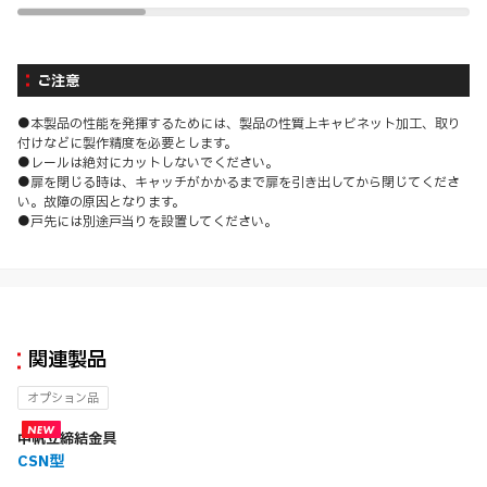
ご注意
●本製品の性能を発揮するためには、製品の性質上キャビネット加工、取り
付けなどに製作精度を必要とします。
●レールは絶対にカットしないでください。
●扉を閉じる時は、キャッチがかかるまで扉を引き出してから閉じてくださ
い。故障の原因となります。
●戸先には別途戸当りを設置してください。
関連製品
オプション品
中帆立締結金具
CSN型