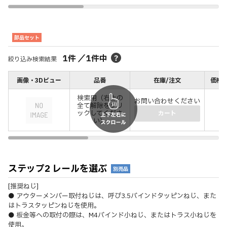
部品セット
1
件
／
1
件中
絞り込み検索結果
画像・3Dビュー
品番
在庫/注文
価格(
検索用（右上の
お問い合わせください
全て解除をクリ
ックしてくださ
(－
カート
い）
ステップ2 レールを選ぶ
別売品
[推奨ねじ]
● アウターメンバー取付ねじは、呼び3.5バインドタッピンねじ、また
はトラスタッピンねじを使用。
● 板金等への取付の際は、M4バインド小ねじ、またはトラス小ねじを
使用。