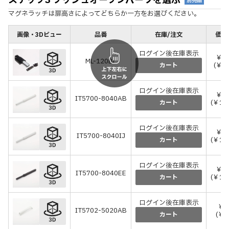
ステップ3 プッシュオープンパーツを選ぶ
別売品
マグネラッチは扉高さによってどちらか一方をお選びください。
画像・3Dビュー
品番
在庫/注文
価格
ログイン後在庫表示
￥7
ML-120BL
(￥7
カート
ログイン後在庫表示
￥9
IT5700-8040AB
(￥1,
カート
ログイン後在庫表示
￥9
IT5700-8040IJ
(￥1,
カート
ログイン後在庫表示
￥9
IT5700-8040EE
(￥1,
カート
ログイン後在庫表示
￥6
IT5702-5020AB
(￥6
カート