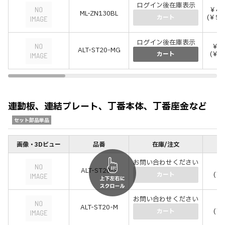
ログイン後在庫表示
￥4,
ML-ZN130BL
(￥5,
カート
ログイン後在庫表示
￥6
ALT-ST20-MG
(￥7
カート
連動板、連結プレート、丁番本体、丁番座金など
セット部品単品
画像・3Dビュー
品番
在庫/注文
価
お問い合わせください
￥3
ALT-ST20-S
(￥3
カート
お問い合わせください
￥5
ALT-ST20-M
(￥5
カート