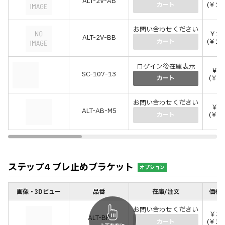
ALT-2V-AB
(￥16
カート
お問い合わせください
￥15
ALT-2V-BB
(￥16
カート
ログイン後在庫表示
￥1
SC-107-13
(￥17
カート
お問い合わせください
￥8
ALT-AB-M5
(￥88
カート
ステップ4 ブレ止めブラケット
オプション
画像・3Dビュー
品番
在庫/注文
価格(
お問い合わせください
￥32
ALT-BR
(￥35
カート