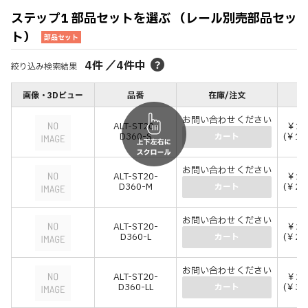
ステップ1 部品セットを選ぶ （レール別売部品セッ
ト）
部品セット
4
件
／
4
件中
絞り込み検索結果
画像・3Dビュー
品番
在庫/注文
価
お問い合わせください
ALT-ST20-
￥14
D360-S
(￥15
カート
お問い合わせください
ALT-ST20-
￥19
D360-M
(￥21
カート
お問い合わせください
ALT-ST20-
￥25
D360-L
(￥27
カート
お問い合わせください
ALT-ST20-
￥28
D360-LL
(￥31
カート