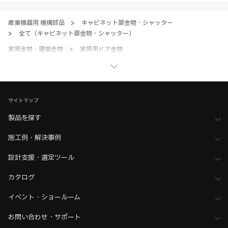
のとします。
産業機器用 機構部品
>
キャビネット扉金物・シャッター
>
全て（キャビネット扉金物・シャッター）
家具金物・建築金物
>
家具用ドア金物
>
垂直収納扉金物（開き扉収納・折戸収納）
家具金物・建築金物
>
家具用ドア金物
>
全て（家具ドア用金物）
サイトマップ
製品を探す
施工例・解決事例
設計支援・選定ツール
カタログ
イベント・ショールーム
お問い合わせ・サポート