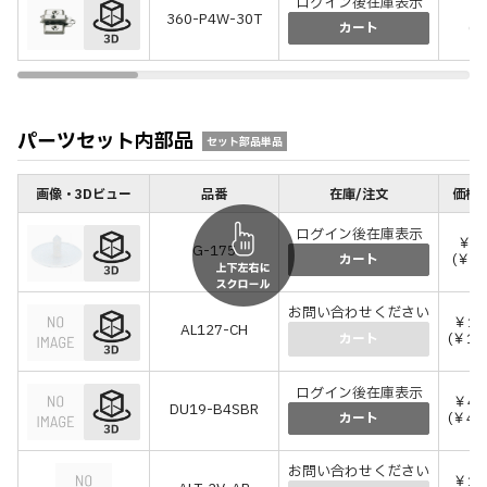
ログイン後在庫表示
￥
360-P4W-30T
(￥
カート
パーツセット内部品
セット部品単品
画像・3Dビュー
品番
在庫/注文
価格(
ログイン後在庫表示
￥1
G-175
(￥12
カート
お問い合わせください
￥14
AL127-CH
(￥15
カート
ログイン後在庫表示
￥44
DU19-B4SBR
(￥48
カート
お問い合わせください
￥15