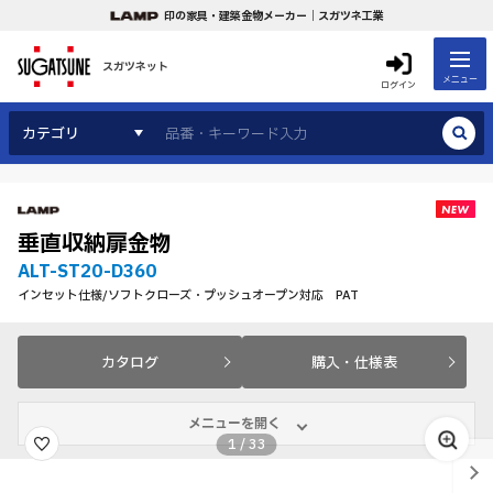
印の家具・建築金物メーカー｜スガツネ工業
スガツネット
メニュー
ログイン
カテゴリ
垂直収納扉金物
ALT-ST20-D360
インセット仕様/ソフトクローズ・プッシュオープン対応 PAT
カタログ
購入・仕様表
メニューを開く
1
/
33