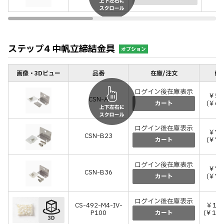
ステップ4 中帆立締結金具
オプション
画像・3Dビュー
品番
在庫/注文
価格
ログイン後在庫表示
￥55
CSN-A
(￥6
カート
ログイン後在庫表示
￥70
CSN-B23
(￥7
カート
ログイン後在庫表示
￥70
CSN-B36
(￥7
カート
ログイン後在庫表示
CS-492-M4-IV-
￥1,
P100
(￥1,
カート