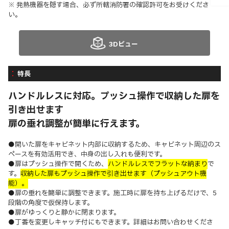
※ 発熱機器を隠す場合、必ず所轄消防署の確認許可をお受けくださ
い。
3Dビュー
特長
ハンドルレスに対応。プッシュ操作で収納した扉を
引き出せます
扉の垂れ調整が簡単に行えます。
●開いた扉をキャビネット内部に収納するため、キャビネット周辺のス
ペースを有効活用でき、中身の出し入れも便利です。
●扉はプッシュ操作で開くため、
ハンドルレスでフラットな納まり
で
す。
収納した扉もプッシュ操作で引き出せます（プッシュアウト機
能）。
●扉の垂れを簡単に調整できます。施工時に扉を持ち上げるだけで、5
段階の角度で仮保持します。
●扉がゆっくりと静かに閉まります。
●丁番を変更しキャッチ付にもできます。詳細はお問い合わせくださ