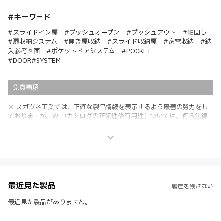
#キーワード
#スライドイン扉 #プッシュオープン #プッシュアウト #軸回し
#扉収納システム #開き扉収納 #スライド収納扉 #家電収納 #納
入参考図面 #ポケットドアシステム #POCKET
#DOOR
#SYSTEM
免責事項
※ スガツネ工業では、正確な製品情報を表示するよう最善の努力をし
ておりますが、WEBカタログの正確性や有用性については、何ら法律
上の保証を行うものではなく、法的な義務や責任を負うものではありま
せん。
※ スガツネ工業は、WEBカタログの情報を予告なく変更（価格及び仕
様・寸法・色など）し、またはWEBカタログの運営を中断または中止
させて頂くことがあります。あらかじめご了承ください。
※ CADデータを含む本WEBサイトに掲載されている全ての情報は、弊
社製品の使用ご検討、又は販売促進目的の利用に限ります。
最近見た製品
履歴を残さない
※ 本WEBサイト製品情報のご利用にあたっては、WEBサイト利用規
約、プライバシーポリシー、製品情報ガイドをご確認いただき、内容の
最近見た製品がありません。
すべてにご同意いただいた上で各サービスをご利用ください。ご利用い
ただく場合、各サービスの注意事項や規約にご同意、承諾いただいたも