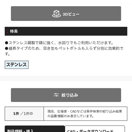
3Dビュー
特長
●ステンレス鋼製で錆に強く、水回りでもご利用いただけます。
●細長タイプのため、空き缶もペットボトルも入らず分別に効果的で
す。
絞り込み
現在、仕様表・CADなどは条件検索の絞り込み結果
1
件
／
1
件中
の品番情報のみ表示しています。
製品情報・購入
CAD・データダウンロード