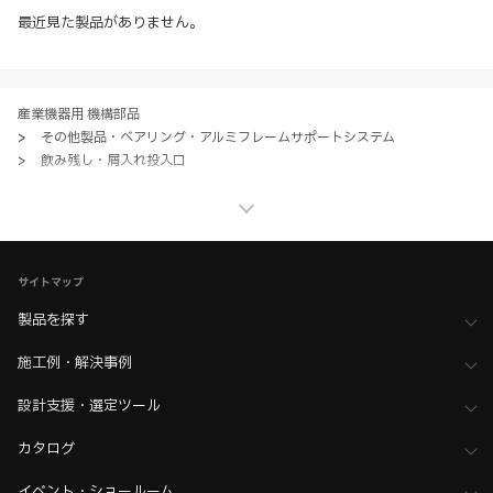
約、プライバシーポリシー、製品情報ガイドをご確認いただき、内容の
最近見た製品がありません。
すべてにご同意いただいた上で各サービスをご利用ください。ご利用い
ただく場合、各サービスの注意事項や規約にご同意、承諾いただいたも
のとします。
産業機器用 機構部品
>
その他製品・ベアリング・アルミフレームサポートシステム
>
飲み残し・屑入れ投入口
産業機器用 機構部品
>
その他製品・ベアリング・アルミフレームサポートシステム
>
全て（その他製品・ベアリング）
家具金物・建築金物
>
配線孔・空気孔・投入口
>
屑入れ投入口
サイトマップ
家具金物・建築金物
>
配線孔・空気孔・投入口
製品を探す
>
全て（配線孔・空気孔・投入口）
施工例・解決事例
ホーム
>
木工支援（木工加工機・設計ソフト用データ）について
>
SHINX（シンクス） 加工機用データ
設計支援・選定ツール
カタログ
イベント・ショールーム