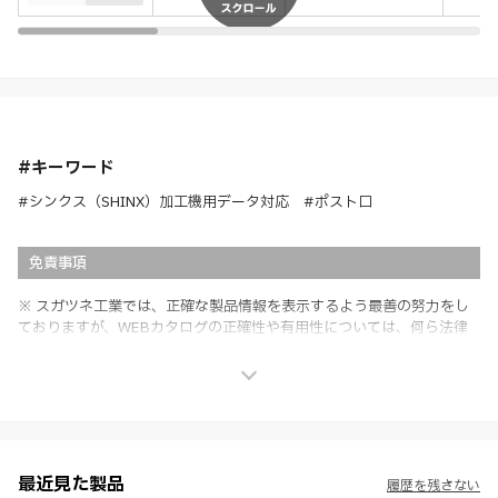
#キーワード
#シンクス（SHINX）加工機用データ対応 #ポスト口
免責事項
※ スガツネ工業では、正確な製品情報を表示するよう最善の努力をし
ておりますが、WEBカタログの正確性や有用性については、何ら法律
上の保証を行うものではなく、法的な義務や責任を負うものではありま
せん。
※ スガツネ工業は、WEBカタログの情報を予告なく変更（価格及び仕
様・寸法・色など）し、またはWEBカタログの運営を中断または中止
させて頂くことがあります。あらかじめご了承ください。
※ CADデータを含む本WEBサイトに掲載されている全ての情報は、弊
社製品の使用ご検討、又は販売促進目的の利用に限ります。
最近見た製品
履歴を残さない
※ 本WEBサイト製品情報のご利用にあたっては、WEBサイト利用規