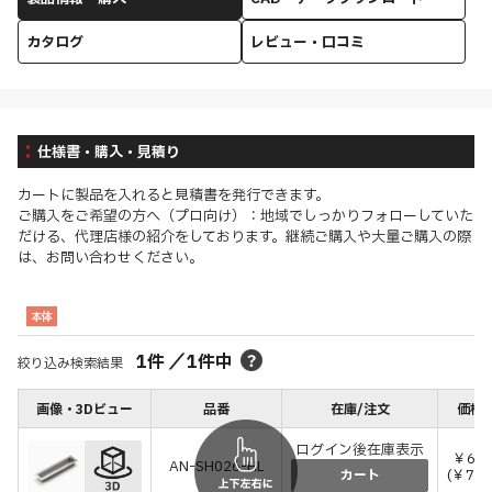
カタログ
レビュー・口コミ
仕様書・購入・見積り
カートに製品を入れると見積書を発行できます。
ご購入をご希望の方へ（プロ向け）：地域でしっかりフォローしていた
だける、代理店様の紹介をしております。継続ご購入や大量ご購入の際
は、お問い合わせください。
本体
1
件
／
1
件中
絞り込み検索結果
画像・3Dビュー
品番
在庫/注文
価格(
ログイン後在庫表示
￥6,8
AN-SH026-HL
(￥7,4
カート