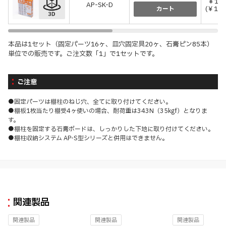
￥1,
AP-SK-D
(￥1,
カート
本品は1セット（固定パーツ16ヶ、皿穴固定具20ヶ、石膏ピン85本）
単位での販売です。ご注文数「1」で1セットです。
ご注意
●固定パーツは棚柱のねじ穴、全てに取り付けてください。
●棚板1枚当たり棚受4ヶ使いの場合、耐荷重は343N（35kgf）となりま
す。
●棚柱を固定する石膏ボードは、しっかりした下地に取り付けてください。
●棚柱収納システム AP-S型シリーズと併用はできません。
関連製品
関連製品
関連製品
関連製品