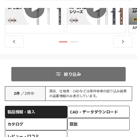
特長
特長
SPE型シリーズ
AP-DM型シリーズ
石
A
絞り込み
現在、仕様表・CADなどは条件検索の絞り込み結果
2
件
／
2
件中
の品番情報のみ表示しています。
製品情報・購入
CAD・データダウンロード
カタログ
取説
レビュー・口コミ