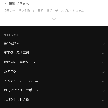
>
棚柱（4本使い）
家具金物・建築金物
>
棚柱・棚受・ディスプレイシステム
>
全て（棚柱・棚受・ディスプレイ）
ホーム
>
木工支援（木工加工機・設計ソフト用データ）について
>
Kiinnovator（キーイノベーター）向けデータ
サイトマップ
製品を探す
施工例・解決事例
設計支援・選定ツール
カタログ
イベント・ショールーム
お問い合わせ・サポート
スガツネット会員