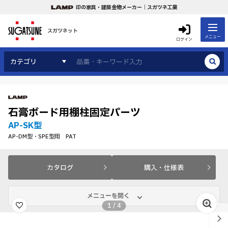
印の家具・建築金物メーカー｜スガツネ工業
スガツネット
メニュー
ログイン
カテゴリ
石膏ボード用棚柱固定パーツ
AP-SK型
AP-DM型・SPE型用 PAT
カタログ
購入・仕様表
メニューを開く
1
/
4