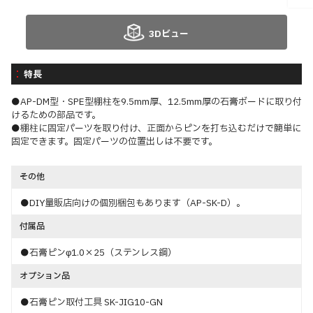
3Dビュー
特長
●AP-DM型・SPE型棚柱を9.5mm厚、12.5mm厚の石膏ボードに取り付
けるための部品です。
●棚柱に固定パーツを取り付け、正面からピンを打ち込むだけで簡単に
固定できます。固定パーツの位置出しは不要です。
その他
●DIY量販店向けの個別梱包もあります（AP-SK-D）。
付属品
●石膏ピンφ1.0×25（ステンレス鋼）
オプション品
●石膏ピン取付工具 SK-JIG10-GN