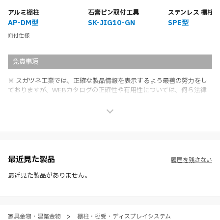
アルミ棚柱
石膏ピン取付工具
ステンレス 棚柱
AP-DM型
SK-JIG10-GN
SPE型
面付仕様
免責事項
※ スガツネ工業では、正確な製品情報を表示するよう最善の努力をし
ておりますが、WEBカタログの正確性や有用性については、何ら法律
上の保証を行うものではなく、法的な義務や責任を負うものではありま
せん。
※ スガツネ工業は、WEBカタログの情報を予告なく変更（価格及び仕
様・寸法・色など）し、またはWEBカタログの運営を中断または中止
させて頂くことがあります。あらかじめご了承ください。
※ CADデータを含む本WEBサイトに掲載されている全ての情報は、弊
社製品の使用ご検討、又は販売促進目的の利用に限ります。
最近見た製品
履歴を残さない
※ 本WEBサイト製品情報のご利用にあたっては、WEBサイト利用規
約、プライバシーポリシー、製品情報ガイドをご確認いただき、内容の
最近見た製品がありません。
すべてにご同意いただいた上で各サービスをご利用ください。ご利用い
ただく場合、各サービスの注意事項や規約にご同意、承諾いただいたも
のとします。
家具金物・建築金物
>
棚柱・棚受・ディスプレイシステム