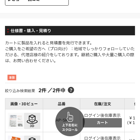
仕様書・購入・見積り
カートに製品を入れると見積書を発行できます。
ご購入をご希望の方へ（プロ向け）：地域でしっかりフォローしていた
だける、代理店様の紹介をしております。継続ご購入や大量ご購入の際
は、お問い合わせください。
本体
2
件
／
2
件中
絞り込み検索結果
画像・3Dビュー
品番
在庫/注文
価格
ログイン後在庫表示
￥1,
AP-SK
(￥1,
カート
ログイン後在庫表示