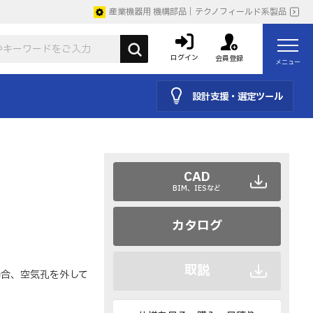
産業機器用 機構部品｜テクノフィールド系製品
ログイン
会員登録
メニュー
設計支援・選定ツール
CAD
BIM、IESなど
カタログ
取説
た場合、空気孔を外して