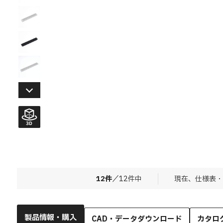
12
件
／
12
件中
現在、仕様表・
製品情報・購入
CAD・データダウンロード
カタロ