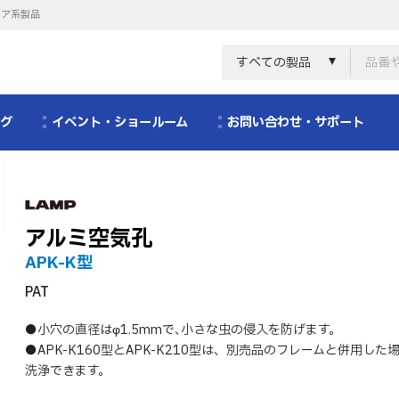
リア系製品
すべての製品
ログ
イベント・ショールーム
お問い合わせ・サポート
アルミ空気孔
APK-K型
PAT
●小穴の直径はφ1.5mmで､小さな虫の侵入を防げます。
●APK-K160型とAPK-K210型は、別売品のフレームと併用し
洗浄できます。