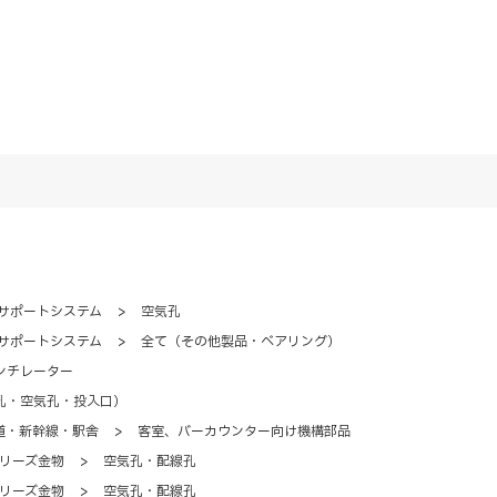
サポートシステム
>
空気孔
サポートシステム
>
全て（その他製品・ベアリング）
ンチレーター
孔・空気孔・投入口）
道・新幹線・駅舎
>
客室、バーカウンター向け機構部品
リーズ金物
>
空気孔・配線孔
リーズ金物
>
空気孔・配線孔