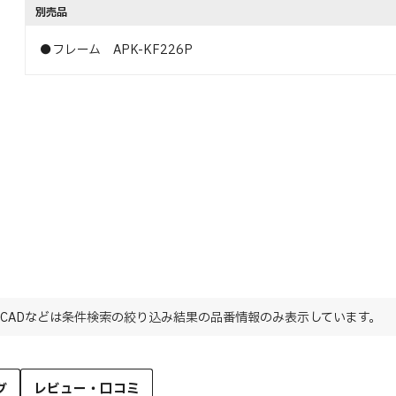
別売品
●フレーム APK-KF226P
CADなどは条件検索の絞り込み結果の品番情報のみ表示しています。
グ
レビュー・口コミ