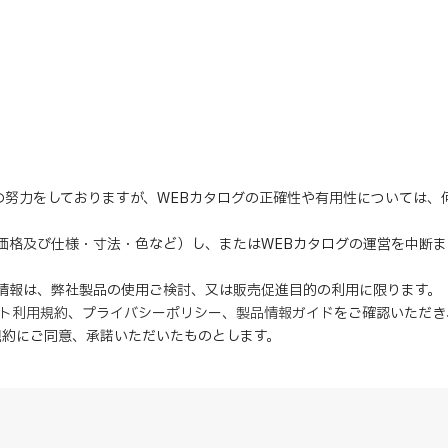
の努力をしておりますが、WEBカタログの正確性や有用性については
（価格及び仕様・寸法・色など）し、またはWEBカタログの運営を中断
の情報は、弊社製品の使用ご検討、又は販売促進目的の利用に限ります。
イト利用規約
、
プライバシーポリシー
、
製品情報ガイド
をご確認いただき
規約にご同意、
承諾
いただいたものとします。