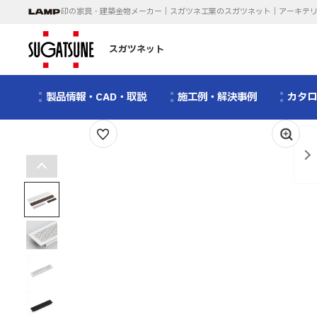
印の家具・建築金物メーカー｜スガツネ工業のスガツネット｜アーキテ
スガツネット
製品情報・CAD・取説
施工例・解決事例
カタ
1
/
14