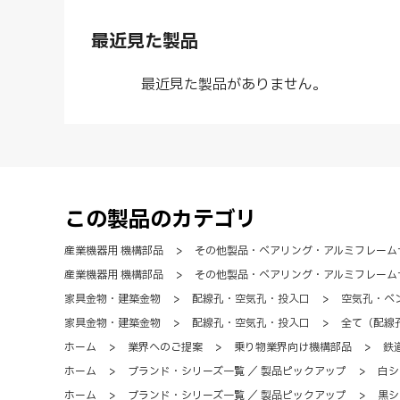
最近見た製品
最近見た製品がありません。
この製品のカテゴリ
産業機器用 機構部品
>
その他製品・ベアリング・アルミフレーム
産業機器用 機構部品
>
その他製品・ベアリング・アルミフレーム
家具金物・建築金物
>
配線孔・空気孔・投入口
>
空気孔・ベ
家具金物・建築金物
>
配線孔・空気孔・投入口
>
全て（配線
ホーム
>
業界へのご提案
>
乗り物業界向け機構部品
>
鉄
ホーム
>
ブランド・シリーズ一覧 ／ 製品ピックアップ
>
白シ
ホーム
>
ブランド・シリーズ一覧 ／ 製品ピックアップ
>
黒シ