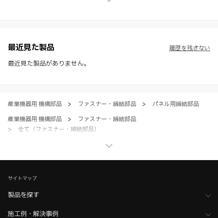
※ スガツネ工業は、WEBカタログの情報を予告なく変更（価格及び仕
様・寸法・色など）し、またはWEBカタログの運営を中断または中止
させて頂くことがあります。あらかじめご了承ください。
※ CADデータを含む本WEBサイトに掲載されている全ての情報は、弊
社製品の使用ご検討、又は販売促進目的の利用に限ります。
最近見た製品
履歴を残さない
※ 本WEBサイト製品情報のご利用にあたっては、WEBサイト利用規
約、プライバシーポリシー、製品情報ガイドをご確認いただき、内容の
最近見た製品がありません。
すべてにご同意いただいた上で各サービスをご利用ください。ご利用い
ただく場合、各サービスの注意事項や規約にご同意、承諾いただいたも
のとします。
産業機器用 機構部品
>
ファスナー・締結部品
>
パネル用締結部品
産業機器用 機構部品
>
ファスナー・締結部品
>
全て（ファスナー・締結部品）
家具金物・建築金物
>
フック・タオル掛け・吊金物
>
パネル吊金具・ソケット
家具金物・建築金物
>
フック・タオル掛け・吊金物
サイトマップ
>
全て（フック・吊金物）
製品を探す
家具金物・建築金物
>
締結金物
>
キャビネット吊金具／壁面取付
家具金物・建築金物
>
締結金物
>
全て（締結金物）
施工例・解決事例