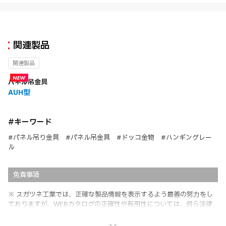
関連製品
関連製品
パネル吊金具
AUH型
#キーワード
#パネル吊り金具 #パネル吊金具 #ドッコ金物 #ハンギングレー
ル
免責事項
※ スガツネ工業では、正確な製品情報を表示するよう最善の努力をし
ておりますが、WEBカタログの正確性や有用性については、何ら法律
上の保証を行うものではなく、法的な義務や責任を負うものではありま
せん。