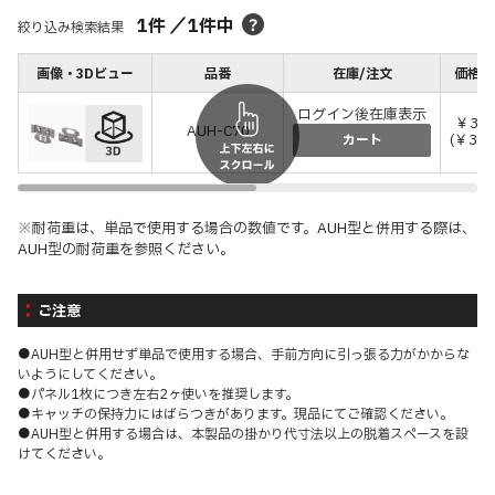
1
件
／
1
件中
絞り込み検索結果
画像・3Dビュー
品番
在庫/注文
価格(
ログイン後在庫表示
￥35
AUH-C70
(￥385
カート
※耐荷重は、単品で使用する場合の数値です。AUH型と併用する際は、
AUH型の耐荷重を参照ください。
ご注意
●AUH型と併用せず単品で使用する場合、手前方向に引っ張る力がかからな
いようにしてください。
●パネル1枚につき左右2ヶ使いを推奨します。
●キャッチの保持力にはばらつきがあります。現品にてご確認ください。
●AUH型と併用する場合は、本製品の掛かり代寸法以上の脱着スペースを設
けてください。