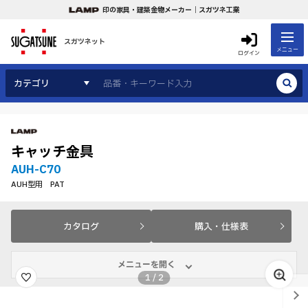
印の家具・建築金物メーカー｜スガツネ工業
スガツネット
メニュー
ログイン
カテゴリ
キャッチ金具
AUH-C70
AUH型用 PAT
カタログ
購入・仕様表
メニューを開く
1
/
2