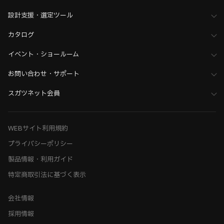
ホーム
>
建築用途・空間から金物部品を探す
>
ホテル空間から探す
設計支援・選定ツール
>
意匠にこだわる、ホテル向け洗面化粧室（レストルーム） 金物選びの
アイデア
カタログ
イベント・ショールーム
お問い合わせ・サポート
スガツネット会員
WEBサイト利用規約
プライバシーポリシー
製品情報・利用ガイド
特定商取引法に基づく表示
会社情報
採用情報