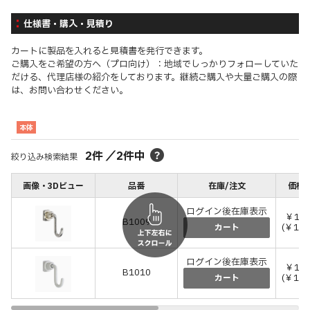
仕様書・購入・見積り
カートに製品を入れると見積書を発行できます。
ご購入をご希望の方へ（プロ向け）：地域でしっかりフォローしていた
だける、代理店様の紹介をしております。継続ご購入や大量ご購入の際
は、お問い合わせください。
本体
2
件
／
2
件中
絞り込み検索結果
画像・3Dビュー
品番
在庫/注文
価格(
ログイン後在庫表示
￥1,3
B1009
(￥1,4
カート
ログイン後在庫表示
￥1,3
B1010
(￥1,4
カート