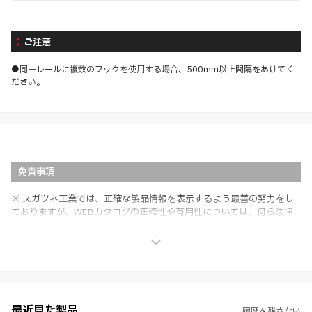
ご注意
●同一レールに複数のフックを使用する場合、500mm以上間隔をあけてく
ださい。
免責事項
※ スガツネ工業では、正確な製品情報を表示するよう最善の努力をし
ておりますが、WEBカタログの正確性や有用性については、何ら法律
上の保証を行うものではなく、法的な義務や責任を負うものではありま
せん。
※ スガツネ工業は、WEBカタログの情報を予告なく変更（価格及び仕
様・寸法・色など）し、またはWEBカタログの運営を中断または中止
させて頂くことがあります。あらかじめご了承ください。
※ CADデータを含む本WEBサイトに掲載されている全ての情報は、弊
社製品の使用ご検討、又は販売促進目的の利用に限ります。
最近見た製品
履歴を残さない