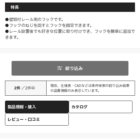
特長
●壁取付レール用のフックです。
●フックのねじを回すとフックを固定できます。
●レール設置後でも好きな位置に取り付けでき、フックを簡単に追加で
きます。
絞り込み
現在、仕様表・CADなどは条件検索の絞り込み結果
2
件
／
2
件中
の品番情報のみ表示しています。
製品情報・購入
カタログ
レビュー・口コミ