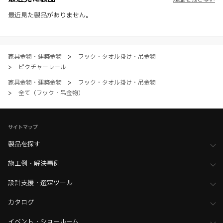
※ 本WEBサイト製品情報のご利用にあたっては、WEBサイト利用規
約、プライバシーポリシー、製品情報ガイドをご確認いただき、内容の
最近見た製品がありません。
すべてにご同意いただいた上で各サービスをご利用ください。ご利用い
ただく場合、各サービスの注意事項や規約にご同意、承諾いただいたも
のとします。
家具金物・建築金物
>
フック・タオル掛け・吊金物
>
ピクチャーレール
家具金物・建築金物
>
フック・タオル掛け・吊金物
>
全て（フック・吊金物）
サイトマップ
製品を探す
施工例・解決事例
設計支援・選定ツール
カタログ
イベント・ショールーム