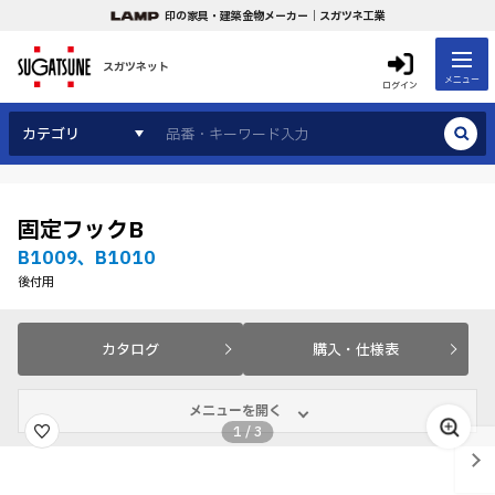
印の家具・建築金物メーカー｜スガツネ工業
スガツネット
メニュー
ログイン
カテゴリ
固定フックB
B1009、B1010
後付用
カタログ
購入・仕様表
メニューを開く
1
/
3