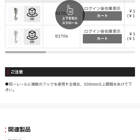
ログイン後在庫表示
￥1,3
B1705
(￥1,4
カート
ログイン後在庫表示
￥1,5
B1706
(￥1,6
カート
ご注意
●同一レールに複数のフックを使用する場合、500mm以上間隔をあけて下
さい。
関連製品