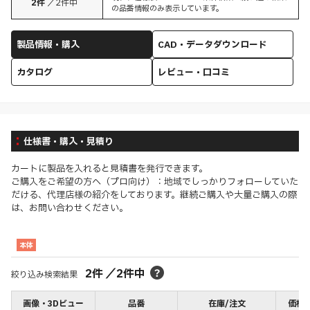
2
件
／
2
件中
の品番情報のみ表示しています。
製品情報・購入
CAD・データダウンロード
カタログ
レビュー・口コミ
仕様書・購入・見積り
カートに製品を入れると見積書を発行できます。
ご購入をご希望の方へ（プロ向け）：地域でしっかりフォローしていた
だける、代理店様の紹介をしております。継続ご購入や大量ご購入の際
は、お問い合わせください。
本体
2
件
／
2
件中
絞り込み検索結果
画像・3Dビュー
品番
在庫/注文
価格(