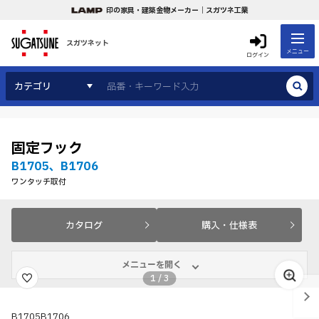
印の家具・建築金物メーカー｜スガツネ工業
スガツネット
メニュー
ログイン
カテゴリ
固定フック
B1705、B1706
ワンタッチ取付
カタログ
購入・仕様表
メニューを開く
1
/
3
B1705B1706