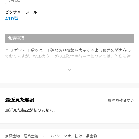
関連製品
ピクチャーレール
A10型
免責事項
※ スガツネ工業では、正確な製品情報を表示するよう最善の努力をし
ておりますが、WEBカタログの正確性や有用性については、何ら法律
上の保証を行うものではなく、法的な義務や責任を負うものではありま
せん。
※ スガツネ工業は、WEBカタログの情報を予告なく変更（価格及び仕
様・寸法・色など）し、またはWEBカタログの運営を中断または中止
させて頂くことがあります。あらかじめご了承ください。
※ CADデータを含む本WEBサイトに掲載されている全ての情報は、弊
社製品の使用ご検討、又は販売促進目的の利用に限ります。
最近見た製品
履歴を残さない
※ 本WEBサイト製品情報のご利用にあたっては、WEBサイト利用規
約、プライバシーポリシー、製品情報ガイドをご確認いただき、内容の
最近見た製品がありません。
すべてにご同意いただいた上で各サービスをご利用ください。ご利用い
ただく場合、各サービスの注意事項や規約にご同意、承諾いただいたも
のとします。
家具金物・建築金物
>
フック・タオル掛け・吊金物