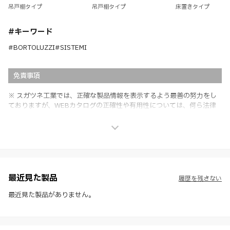
吊戸棚タイプ
吊戸棚タイプ
床置きタイプ
#キーワード
#BORTOLUZZI
#SISTEMI
免責事項
※ スガツネ工業では、正確な製品情報を表示するよう最善の努力をし
ておりますが、WEBカタログの正確性や有用性については、何ら法律
上の保証を行うものではなく、法的な義務や責任を負うものではありま
せん。
※ スガツネ工業は、WEBカタログの情報を予告なく変更（価格及び仕
様・寸法・色など）し、またはWEBカタログの運営を中断または中止
させて頂くことがあります。あらかじめご了承ください。
※ CADデータを含む本WEBサイトに掲載されている全ての情報は、弊
社製品の使用ご検討、又は販売促進目的の利用に限ります。
最近見た製品
履歴を残さない
※ 本WEBサイト製品情報のご利用にあたっては、WEBサイト利用規
約、プライバシーポリシー、製品情報ガイドをご確認いただき、内容の
最近見た製品がありません。
すべてにご同意いただいた上で各サービスをご利用ください。ご利用い
ただく場合、各サービスの注意事項や規約にご同意、承諾いただいたも
のとします。