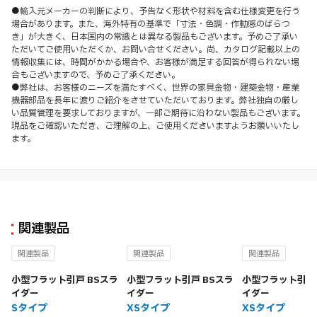
●輸入元メーカーの判断により、予告なく形状や材料を含む仕様変更を行う
場合があります。また、海外特有の基準で「寸法・色調・作動感のばらつ
き」が大きく、日本国内の常識とは異なる製品もございます。予めご了承い
ただいてご使用いただくか、お問い合せください。尚、カタログ記載以上の
情報収集には、時間がかかる場合や、お客様が満足する回答が得られない場
合もございますので、予めご了承ください。
●弊社は、お客様のニーズを満たすべく、世界の家具金物・建築金物・産業
機器部品を長年に渡りご紹介をさせていただいております。弊社独自の厳し
い品質管理を要求しておりますが、一部ご期待に沿わない製品もございます。
現品をご確認いただき、ご理解の上、ご使用くださいますようお願いいたし
ます。
関連製品
関連製品
関連製品
関連製品
小型フラット引戸 BSスラ
小型フラット引戸 BSスラ
小型フラット引戸 
イダー
イダー
イダー
Sタイプ
XSタイプ
XSタイプ