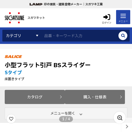
印の家具・建築金物メーカー｜スガツネ工業
スガツネット
メニュー
ログイン
カテゴリ
小型フラット引戸 BSスライダー
Sタイプ
床置きタイプ
カタログ
購入・仕様表
メニューを開く
1
/
4