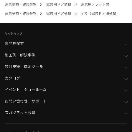
家具金物・建築金物
>
家具用ドア金物
>
家具用フラット扉
家具金物・建築金物
>
家具用ドア金物
>
全て（家具ドア用金物）
サイトマップ
製品を探す
施工例・解決事例
設計支援・選定ツール
カタログ
イベント・ショールーム
お問い合わせ・サポート
スガツネット会員