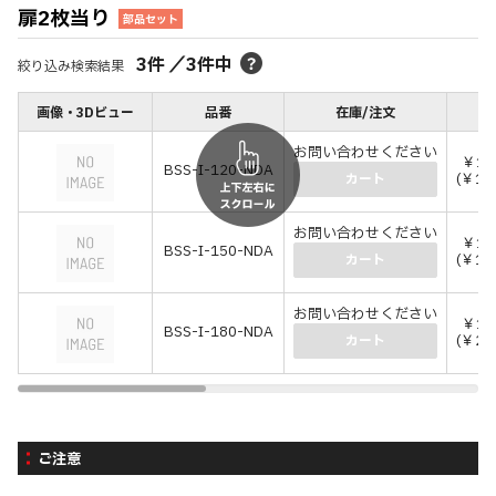
扉2枚当り
部品セット
3
件
／
3
件中
絞り込み検索結果
画像・3Dビュー
品番
在庫/注文
お問い合わせください
￥16
BSS-I-120-NDA
(￥18
カート
お問い合わせください
￥17
BSS-I-150-NDA
(￥19
カート
お問い合わせください
￥18
BSS-I-180-NDA
(￥20
カート
ご注意