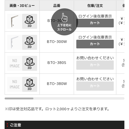
画像・3Dビュー
品番
在庫/注文
価格
ログイン後在庫表示
￥14
BTO-300S
(￥16
カート
ログイン後在庫表示
￥10
BTO-300W
(￥12
カート
お問い合わせください
別
BTO-380S
(別
カート
お問い合わせください
別
BTO-380W
(別
カート
※印は受注対応品です。ロット2,000ヶよりご注文を承ります。
ご注意