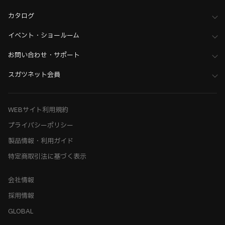
ホーム
>
木工支援（木工加工機・設計ソフト用データ）について
カタログ
>
Kiinnovator（キーイノベーター）向けデータ
イベント・ショールーム
お問い合わせ・サポート
スガツネット会員
WEBサイト利用規約
プライバシーポリシー
製品情報・利用ガイド
特定商取引法に基づく表示
会社情報
採用情報
GLOBAL