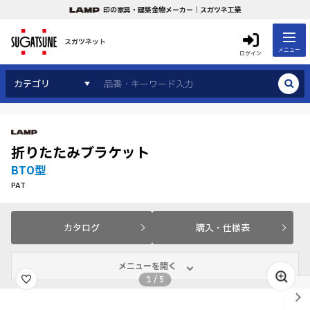
印の家具・建築金物メーカー｜スガツネ工業
スガツネット
メニュー
ログイン
カテゴリ
折りたたみブラケット
BTO型
PAT
カタログ
購入・仕様表
メニューを開く
1
/
5