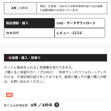
現在、仕様表・CADなどは条件検索の絞り込み結果
4
件
／
4
件中
の品番情報のみ表示しています。
製品情報・購入
CAD・データダウンロード
カタログ
レビュー・口コミ
仕様書・購入・見積り
カートに製品を入れると見積書を発行できます。
ご購入をご希望の方へ（プロ向け）：地域でしっかりフォローしていた
だける、代理店様の紹介をしております。継続ご購入や大量ご購入の際
は、お問い合わせください。
本体
4
件
／
4
件中
絞り込み検索結果