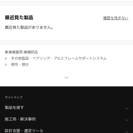
させて頂くことがあります。あらかじめご了承ください。
※ CADデータを含む本WEBサイトに掲載されている全ての情報は、弊
社製品の使用ご検討、又は販売促進目的の利用に限ります。
最近見た製品
履歴を残さない
※ 本WEBサイト製品情報のご利用にあたっては、WEBサイト利用規
約、プライバシーポリシー、製品情報ガイドをご確認いただき、内容の
最近見た製品がありません。
すべてにご同意いただいた上で各サービスをご利用ください。ご利用い
ただく場合、各サービスの注意事項や規約にご同意、承諾いただいたも
のとします。
産業機器用 機構部品
>
その他製品・ベアリング・アルミフレームサポートシステム
>
棚受・棚柱
産業機器用 機構部品
>
その他製品・ベアリング・アルミフレームサポートシステム
>
全て（その他製品・ベアリング）
家具金物・建築金物
>
棚柱・棚受・ディスプレイシステム
サイトマップ
>
折りたたみ棚受
製品を探す
家具金物・建築金物
>
棚柱・棚受・ディスプレイシステム
>
棚受・ブラケット・アングル
施工例・解決事例
家具金物・建築金物
>
棚柱・棚受・ディスプレイシステム
設計支援・選定ツール
>
全て（棚柱・棚受・ディスプレイ）