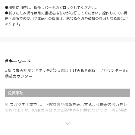
●棚受使用時は、操作レバーを必ずロックしてください。
●折りたたみ操作は常に棚板を持ちながら行ってください。操作しにくい用
途・場所での使用や本品への負荷は、思わぬケガや破損の原因となる場合が
あります。
#キーワード
#折り畳み棚受け#タッチポン#跳ね上げ天板#跳ね上げカウンター#可
動式カウンター
免責事項
※ スガツネ工業では、正確な製品情報を表示するよう最善の努力をし
ておりますが、WEBカタログの正確性や有用性については、何ら法律
上の保証を行うものではなく、法的な義務や責任を負うものではありま
せん。
※ スガツネ工業は、WEBカタログの情報を予告なく変更（価格及び仕
様・寸法・色など）し、またはWEBカタログの運営を中断または中止