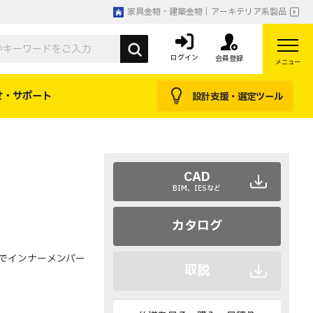
家具金物・建築金物｜アーキテリア系製品
ログイン
会員登録
メニュー
せ・サポート
設計支援・選定ツール
CAD
BIM、IESなど
カタログ
でインナーメンバー
取説