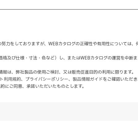
の努力をしておりますが、WEBカタログの正確性や有用性については
（価格及び仕様・寸法・色など）し、またはWEBカタログの運営を中断
の情報は、弊社製品の使用ご検討、又は販売促進目的の利用に限ります。
イト利用規約
、
プライバシーポリシー
、
製品情報ガイド
をご確認いただき
規約にご同意、
承諾
いただいたものとします。