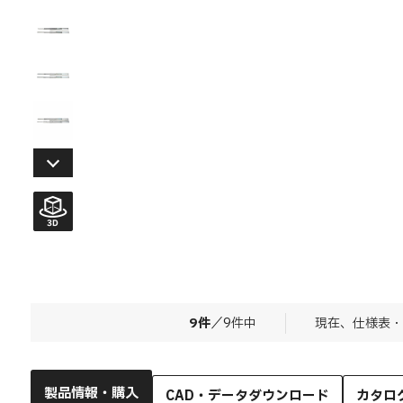
9
件
／
9
件中
現在、仕様表・
製品情報・購入
CAD・データダウンロード
カタロ