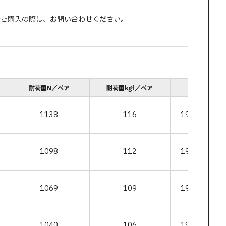
量ご購入の際は、お問い合わせください。
耐荷重N／ペア
耐荷重kgf／ペア
注文コード
1138
116
190-111-26
1098
112
190-111-26
1069
109
190-111-26
1040
106
190-111-26