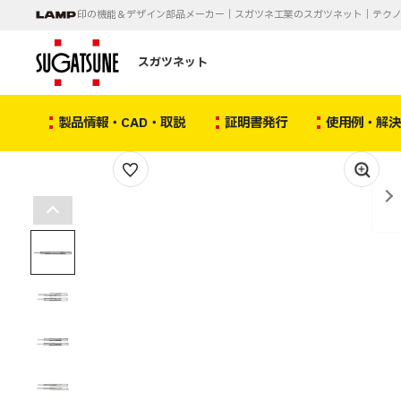
印の機能＆デザイン部品メーカー｜スガツネ工業のスガツネット｜テク
スガツネット
製品情報・CAD・取説
証明書発行
使用例・解
1
/
10