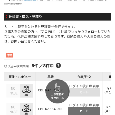
仕様書・購入・見積り
カートに製品を入れると見積書を発行できます。
ご購入をご希望の方へ（プロ向け）：地域でしっかりフォローしていた
だける、代理店様の紹介をしております。継続ご購入や大量ご購入の際
は、お問い合わせください。
本体
8
件
／
8
件中
絞り込み検索結果
画像・3Dビュー
品番
在庫/注文
価格
ログイン後在庫表示
￥99
CBL-RA654-250
(￥109
カート
ログイン後在庫表示
￥105
CBL-RA654-300
(￥115
カート