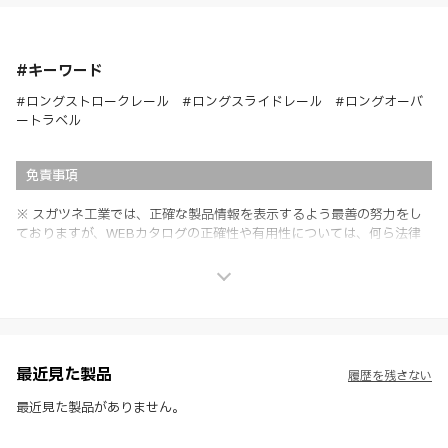
#キーワード
#ロングストロークレール #ロングスライドレール #ロングオーバ
ートラベル
免責事項
※ スガツネ工業では、正確な製品情報を表示するよう最善の努力をし
ておりますが、WEBカタログの正確性や有用性については、何ら法律
上の保証を行うものではなく、法的な義務や責任を負うものではありま
せん。
※ スガツネ工業は、WEBカタログの情報を予告なく変更（価格及び仕
様・寸法・色など）し、またはWEBカタログの運営を中断または中止
させて頂くことがあります。あらかじめご了承ください。
※ CADデータを含む本WEBサイトに掲載されている全ての情報は、弊
社製品の使用ご検討、又は販売促進目的の利用に限ります。
最近見た製品
履歴を残さない
※ 本WEBサイト製品情報のご利用にあたっては、WEBサイト利用規
約、プライバシーポリシー、製品情報ガイドをご確認いただき、内容の
最近見た製品がありません。
すべてにご同意いただいた上で各サービスをご利用ください。ご利用い
ただく場合、各サービスの注意事項や規約にご同意、承諾いただいたも