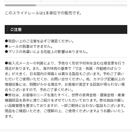
このスライドレールは1本単位での販売です。
ご注意
●取扱い上のご注意を必ずご確認ください。
●レールの脱着はできません。
●グリスの色違いによる性能上の影響はありません。
●輸入元メーカーの判断により、予告なく形状や材料を含む仕様変更を行う
場合があります。また、海外特有の基準で「寸法・色調・作動感のばらつ
き」が大きく、日本国内の常識とは異なる製品もございます。予めご了承い
ただいてご使用いただくか、お問い合せください。尚、カタログ記載以上の
情報収集には、時間がかかる場合や、お客様が満足する回答が得られない場
合もございますので、予めご了承ください。
●弊社は、お客様のニーズを満たすべく、世界の家具金物・建築金物・産業
機器部品を長年に渡りご紹介をさせていただいております。弊社独自の厳し
い品質管理を要求しておりますが、一部ご期待に沿わない製品もございます。
現品をご確認いただき、ご理解の上、ご使用くださいますようお願いいたし
ます。