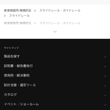
のとします。
産業機器用 機構部品
>
スライドレール・ガイドレール
>
スライドレール
産業機器用 機構部品
>
スライドレール・ガイドレール
>
超重量用スライドレール
産業機器用 機構部品
>
スライドレール・ガイドレール
>
全て（スライドレール・ガイドレール）
サイトマップ
家具金物・建築金物
>
スライドレール・収納テーブル金物
>
スライドレール
製品を探す
家具金物・建築金物
>
スライドレール・収納テーブル金物
証明書・報告書発行
>
全て（スライドレール・収納テーブル金物）
ホーム
>
ブランド・シリーズ一覧 ／ 製品ピックアップ
使用例・解決事例
>
CHAMBRELAN（シャンブレラン） 超重量用スライドレール
設計支援・選定ツール
カタログ
イベント・ショールーム