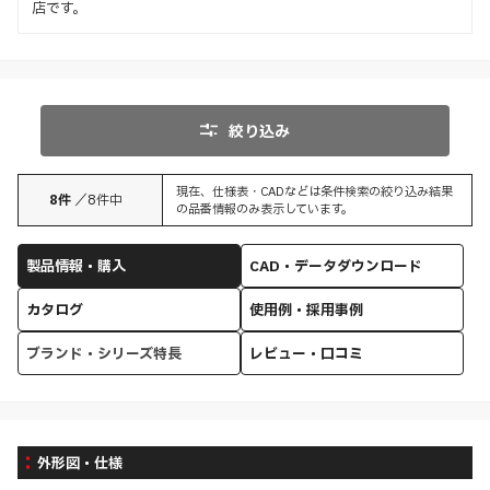
店です。
絞り込み
現在、仕様表・CADなどは条件検索の絞り込み結果
8
件
／
8
件中
の品番情報のみ表示しています。
製品情報・購入
CAD・データダウンロード
カタログ
使用例・採用事例
ブランド・シリーズ特長
レビュー・口コミ
外形図・仕様