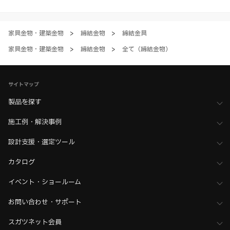
ただく場合、各サービスの注意事項や規約にご同意、承諾いただいたも
のとします。
家具金物・建築金物
>
締結金物
>
締結金具
家具金物・建築金物
>
締結金物
>
全て（締結金物）
サイトマップ
製品を探す
施工例・解決事例
設計支援・選定ツール
カタログ
イベント・ショールーム
お問い合わせ・サポート
スガツネット会員