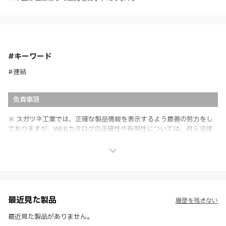
#キーワード
#連結
免責事項
※ スガツネ工業では、正確な製品情報を表示するよう最善の努力をし
ておりますが、WEBカタログの正確性や有用性については、何ら法律
上の保証を行うものではなく、法的な義務や責任を負うものではありま
せん。
※ スガツネ工業は、WEBカタログの情報を予告なく変更（価格及び仕
様・寸法・色など）し、またはWEBカタログの運営を中断または中止
させて頂くことがあります。あらかじめご了承ください。
※ CADデータを含む本WEBサイトに掲載されている全ての情報は、弊
社製品の使用ご検討、又は販売促進目的の利用に限ります。
最近見た製品
履歴を残さない
※ 本WEBサイト製品情報のご利用にあたっては、WEBサイト利用規
約、プライバシーポリシー、製品情報ガイドをご確認いただき、内容の
最近見た製品がありません。
すべてにご同意いただいた上で各サービスをご利用ください。ご利用い