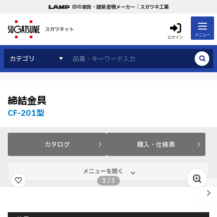
印の家具・建築金物メーカー｜スガツネ工業
スガツネット
メニュー
ログイン
カテゴリ
締結金具
CF-201型
カタログ
購入・仕様表
メニューを開く
1
/
3