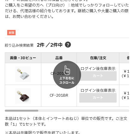
ご購入をご希望の方へ（プロ向け）：地域でしっかりフォローしていた
だける、代理店様の紹介をしております。継続ご購入や大量ご購入の際
は、お問い合わせください。
本体
2
件
／
2
件中
絞り込み検索結果
画像・3Dビュー
品番
在庫/注文
価格
ログイン後在庫表示
￥10
CF-201W
(￥11
カート
ログイン後在庫表示
￥10
CF-201BR
(￥11
カート
本品は1セット（本体とインサートめねじ）単位での販売です。ご注文
数「1」で1セットです。
※本品は在庫限りで販売を終了いたします。