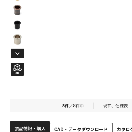
8
件
／
8
件中
現在、仕様表・
製品情報・購入
CAD・データダウンロード
カタロ