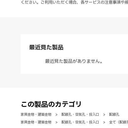
ください。ご利用いただく場合、各サービスの注意事項や
最近見た製品
最近見た製品がありません。
この製品のカテゴリ
家具金物・建築金物
>
配線孔・空気孔・投入口
>
配線孔
家具金物・建築金物
>
配線孔・空気孔・投入口
>
全て（配線