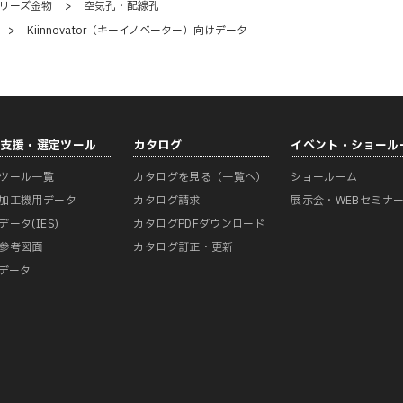
リーズ金物
>
空気孔・配線孔
>
Kiinnovator（キーイノベーター）向けデータ
計支援・選定ツール
カタログ
イベント・ショール
ツール一覧
カタログを見る（一覧へ）
ショールーム
加工機用データ
カタログ請求
展示会・WEBセミナ
データ(IES)
カタログPDFダウンロード
参考図面
カタログ訂正・更新
Mデータ