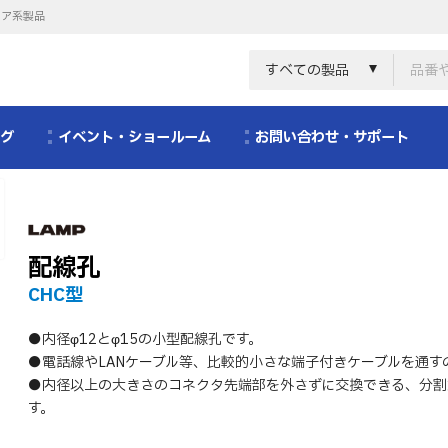
リア系製品
すべての製品
ログ
イベント・ショールーム
お問い合わせ・サポート
配線孔
CHC型
●内径φ12とφ15の小型配線孔です。
●電話線やLANケーブル等、比較的小さな端子付きケーブルを通す
●内径以上の大きさのコネクタ先端部を外さずに交換できる、分割
す。