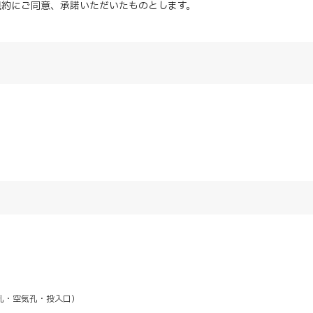
規約にご同意、
承諾
いただいたものとします。
孔・空気孔・投入口）