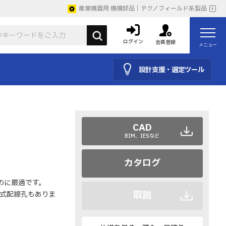
産業機器用 機構部品｜テクノフィールド系製品
ログイン
会員登録
メニュー
設計支援・選定ツール
CAD
BIM、IESなど
カタログ
のに最適です。
取説
式配線孔もありま