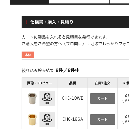
仕様書・購入・見積り
カートに製品を入れると見積書を発行できます。
ご購入をご希望の方へ（プロ向け）：地域でしっかりフォ
本体
8
件
／
8
件中
絞り込み検索結果
画像・3Dビュー
品番
在庫/注文
￥価
￥
CHC-18WB
カート
(￥
￥
CHC-18GA
カート
(￥