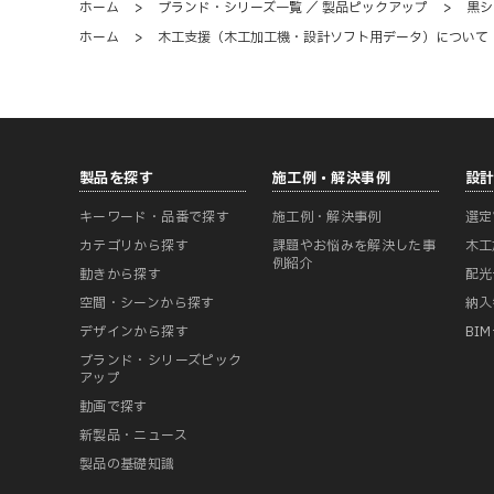
ホーム
>
ブランド・シリーズ一覧 ／ 製品ピックアップ
>
黒シ
ホーム
>
木工支援（木工加工機・設計ソフト用データ）について
製品を探す
施工例・解決事例
設
キーワード・品番で探す
施工例・解決事例
選定
カテゴリから探す
課題やお悩みを解決した事
木工
例紹介
動きから探す
配光
空間・シーンから探す
納入
デザインから探す
BI
ブランド・シリーズピック
アップ
動画で探す
新製品・ニュース
製品の基礎知識