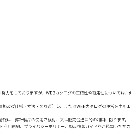
の努力をしておりますが、WEBカタログの正確性や有用性については
（価格及び仕様・寸法・色など）し、またはWEBカタログの運営を中断
の情報は、弊社製品の使用ご検討、又は販売促進目的の利用に限ります。
イト利用規約
、
プライバシーポリシー
、
製品情報ガイド
をご確認いただき