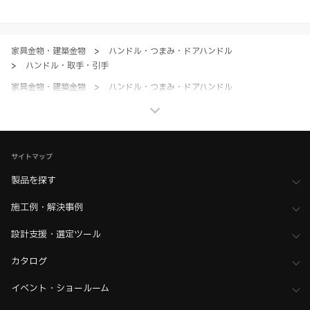
すべてにご同意いただいた上で各サービスをご利用ください。ご利用い
ただく場合、各サービスの注意事項や規約にご同意、承諾いただいたも
のとします。
家具金物・建築金物
>
ハンドル・つまみ・ドアハンドル
>
ハンドル・取手・引手
家具金物・建築金物
>
ハンドル・つまみ・ドアハンドル
>
全て（ハンドル・つまみ・ドアハンドル）
ホーム
>
ブランド・シリーズ一覧 ／ 製品ピックアップ
>
ROCKY MOUNTAIN（ロッキーマウンテン）シリーズ
サイトマップ
製品を探す
施工例・解決事例
設計支援・選定ツール
カタログ
イベント・ショールーム