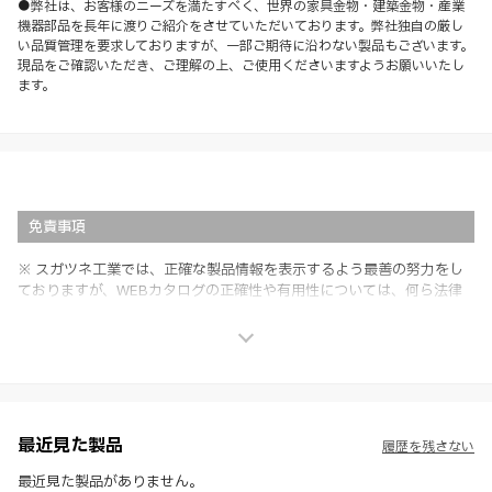
●弊社は、お客様のニーズを満たすべく、世界の家具金物・建築金物・産業
機器部品を長年に渡りご紹介をさせていただいております。弊社独自の厳し
い品質管理を要求しておりますが、一部ご期待に沿わない製品もございます。
現品をご確認いただき、ご理解の上、ご使用くださいますようお願いいたし
ます。
免責事項
※ スガツネ工業では、正確な製品情報を表示するよう最善の努力をし
ておりますが、WEBカタログの正確性や有用性については、何ら法律
上の保証を行うものではなく、法的な義務や責任を負うものではありま
せん。
※ スガツネ工業は、WEBカタログの情報を予告なく変更（価格及び仕
様・寸法・色など）し、またはWEBカタログの運営を中断または中止
させて頂くことがあります。あらかじめご了承ください。
※ CADデータを含む本WEBサイトに掲載されている全ての情報は、弊
社製品の使用ご検討、又は販売促進目的の利用に限ります。
最近見た製品
履歴を残さない
※ 本WEBサイト製品情報のご利用にあたっては、WEBサイト利用規
約、プライバシーポリシー、製品情報ガイドをご確認いただき、内容の
最近見た製品がありません。