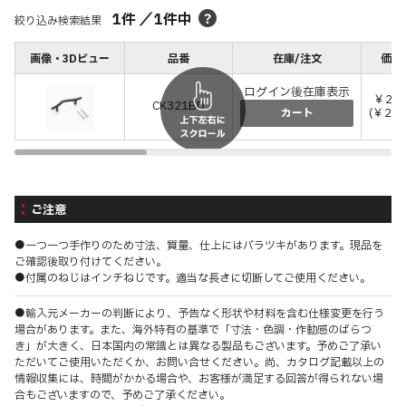
1
件
／
1
件中
絞り込み検索結果
画像・3Dビュー
品番
在庫/注文
価格
ログイン後在庫表示
￥24,
CK321BD
(￥27,
カート
ご注意
●一つ一つ手作りのため寸法、質量、仕上にはバラツキがあります。現品を
ご確認後取り付けてください。
●付属のねじはインチねじです。適当な長さに切断してご使用ください。
●輸入元メーカーの判断により、予告なく形状や材料を含む仕様変更を行う
場合があります。また、海外特有の基準で「寸法・色調・作動感のばらつ
き」が大きく、日本国内の常識とは異なる製品もございます。予めご了承い
ただいてご使用いただくか、お問い合せください。尚、カタログ記載以上の
情報収集には、時間がかかる場合や、お客様が満足する回答が得られない場
合もございますので、予めご了承ください。