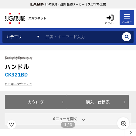
印の家具・建築金物メーカー｜スガツネ工業
スガツネット
メニュー
ログイン
カテゴリ
ハンドル
CK321BD
ロッキーマウンテン
カタログ
購入・仕様表
メニューを開く
1
/
3