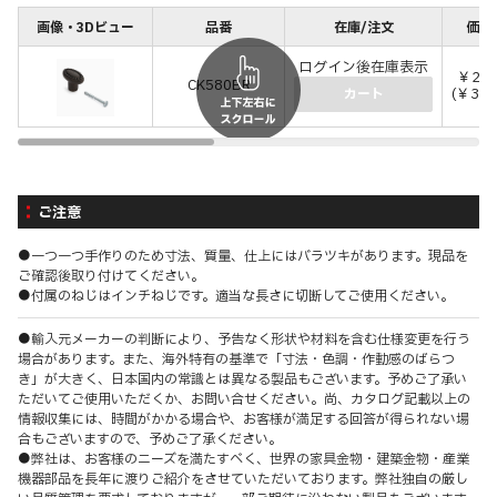
画像・3Dビュー
品番
在庫/注文
価格
ログイン後在庫表示
￥28,
CK580BR
(￥30,
カート
ご注意
●一つ一つ手作りのため寸法、質量、仕上にはバラツキがあります。現品を
ご確認後取り付けてください。
●付属のねじはインチねじです。適当な長さに切断してご使用ください。
●輸入元メーカーの判断により、予告なく形状や材料を含む仕様変更を行う
場合があります。また、海外特有の基準で「寸法・色調・作動感のばらつ
き」が大きく、日本国内の常識とは異なる製品もございます。予めご了承い
ただいてご使用いただくか、お問い合せください。尚、カタログ記載以上の
情報収集には、時間がかかる場合や、お客様が満足する回答が得られない場
合もございますので、予めご了承ください。
●弊社は、お客様のニーズを満たすべく、世界の家具金物・建築金物・産業
機器部品を長年に渡りご紹介をさせていただいております。弊社独自の厳し