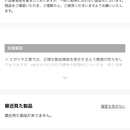
い品質管理を要求しておりますが、一部ご期待に沿わない製品もございます。
現品をご確認いただき、ご理解の上、ご使用くださいますようお願いいたし
ます。
免責事項
※ スガツネ工業では、正確な製品情報を表示するよう最善の努力をし
ておりますが、WEBカタログの正確性や有用性については、何ら法律
上の保証を行うものではなく、法的な義務や責任を負うものではありま
せん。
※ スガツネ工業は、WEBカタログの情報を予告なく変更（価格及び仕
様・寸法・色など）し、またはWEBカタログの運営を中断または中止
させて頂くことがあります。あらかじめご了承ください。
※ CADデータを含む本WEBサイトに掲載されている全ての情報は、弊
社製品の使用ご検討、又は販売促進目的の利用に限ります。
最近見た製品
履歴を残さない
※ 本WEBサイト製品情報のご利用にあたっては、WEBサイト利用規
約、プライバシーポリシー、製品情報ガイドをご確認いただき、内容の
最近見た製品がありません。
すべてにご同意いただいた上で各サービスをご利用ください。ご利用い
ただく場合、各サービスの注意事項や規約にご同意、承諾いただいたも