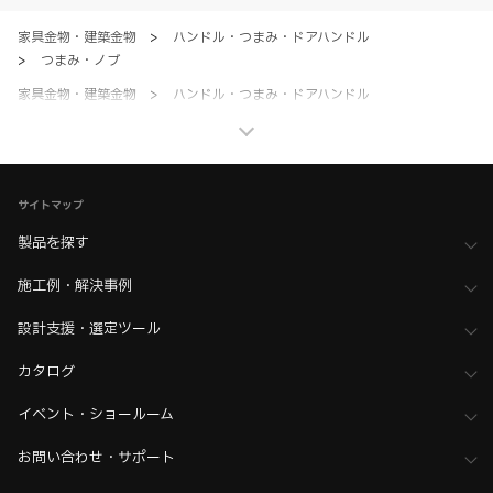
のとします。
家具金物・建築金物
>
ハンドル・つまみ・ドアハンドル
>
つまみ・ノブ
家具金物・建築金物
>
ハンドル・つまみ・ドアハンドル
>
全て（ハンドル・つまみ・ドアハンドル）
ホーム
>
ブランド・シリーズ一覧 ／ 製品ピックアップ
>
ROCKY MOUNTAIN（ロッキーマウンテン）シリーズ
サイトマップ
製品を探す
施工例・解決事例
設計支援・選定ツール
カタログ
イベント・ショールーム
お問い合わせ・サポート