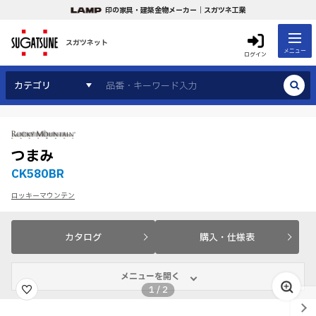
印の家具・建築金物メーカー｜スガツネ工業
スガツネット
メニュー
ログイン
カテゴリ
つまみ
CK580BR
ロッキーマウンテン
カタログ
購入・仕様表
メニューを開く
1
/
2