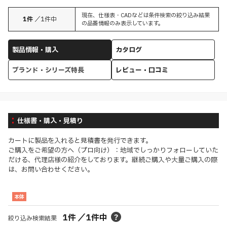
現在、仕様表・CADなどは条件検索の絞り込み結果
1
件
／
1
件中
の品番情報のみ表示しています。
製品情報・購入
カタログ
ブランド・シリーズ特長
レビュー・口コミ
仕様書・購入・見積り
カートに製品を入れると見積書を発行できます。
ご購入をご希望の方へ（プロ向け）：地域でしっかりフォローしていた
だける、代理店様の紹介をしております。継続ご購入や大量ご購入の際
は、お問い合わせください。
本体
1
件
／
1
件中
絞り込み検索結果