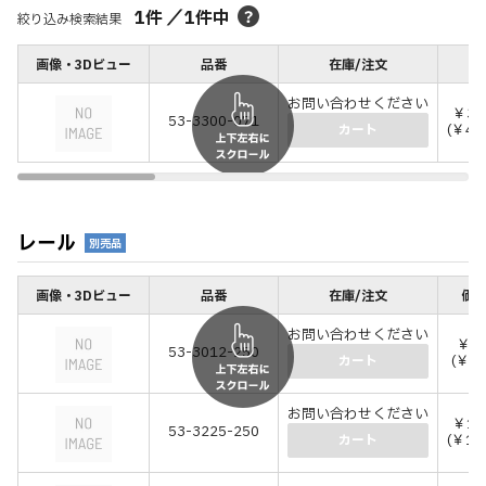
1
件
／
1
件中
絞り込み検索結果
画像・3Dビュー
品番
在庫/注文
価
お問い合わせください
￥37
53-3300-071
(￥41
カート
レール
別売品
画像・3Dビュー
品番
在庫/注文
価格
お問い合わせください
￥4,
53-3012-250
(￥5,
カート
お問い合わせください
￥12
53-3225-250
(￥13
カート