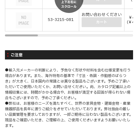
お問い合わせください
￥4,
53-3215-081
(￥4,
カート
ご注意
●輸入元メーカーの判断により、予告なく形状や材料を含む仕様変更を行う
場合があります。また、海外特有の基準で「寸法・色調・作動感のばらつ
き」が大きく、日本国内の常識とは異なる製品もございます。予めご了承い
ただいてご使用いただくか、お問い合せください。尚、カタログ記載以上の
情報収集には、時間がかかる場合や、お客様が満足する回答が得られない場
合もございますので、予めご了承ください。
●弊社は、お客様のニーズを満たすべく、世界の家具金物・建築金物・産業
機器部品を長年に渡りご紹介をさせていただいております。弊社独自の厳し
い品質管理を要求しておりますが、一部ご期待に沿わない製品もございます。
現品をご確認いただき、ご理解の上、ご使用くださいますようお願いいたし
ます。