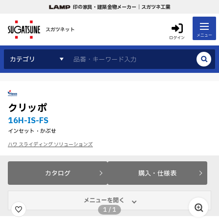
印の家具・建築金物メーカー｜スガツネ工業
スガツネット
メニュー
ログイン
カテゴリ
クリッポ
16H-IS-FS
インセット・かぶせ
ハワ スライディング ソリューションズ
カタログ
購入・仕様表
メニューを開く
1
/
1