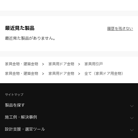
※ スガツネ工業は、WEBカタログの情報を予告なく変更（価格及び仕
様・寸法・色など）し、またはWEBカタログの運営を中断または中止
させて頂くことがあります。あらかじめご了承ください。
※ CADデータを含む本WEBサイトに掲載されている全ての情報は、弊
社製品の使用ご検討、又は販売促進目的の利用に限ります。
最近見た製品
履歴を残さない
※ 本WEBサイト製品情報のご利用にあたっては、WEBサイト利用規
約、プライバシーポリシー、製品情報ガイドをご確認いただき、内容の
最近見た製品がありません。
すべてにご同意いただいた上で各サービスをご利用ください。ご利用い
ただく場合、各サービスの注意事項や規約にご同意、承諾いただいたも
のとします。
家具金物・建築金物
>
家具用ドア金物
>
家具用引戸
家具金物・建築金物
>
家具用ドア金物
>
全て（家具ドア用金物）
サイトマップ
製品を探す
施工例・解決事例
設計支援・選定ツール