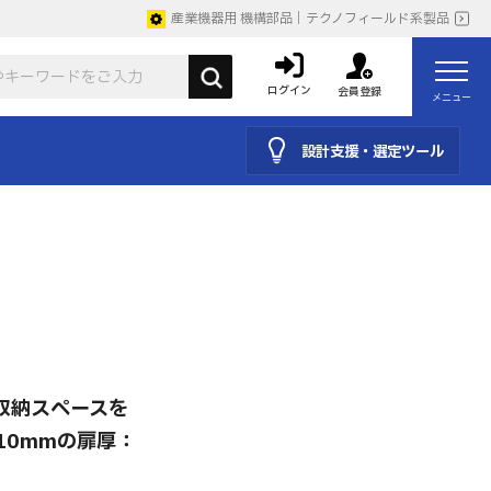
産業機器用 機構部品｜テクノフィールド系製品
ログイン
会員登録
メニュー
設計支援・選定ツール
収納スペースを
10mmの扉厚：