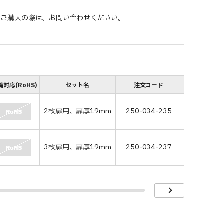
量ご購入の際は、お問い合わせください。
境対応(RoHS)
セット名
注文コード
JANコ
2枚扉用、扉厚19mm
250-034-235
7640143
3枚扉用、扉厚19mm
250-034-237
7640143
す