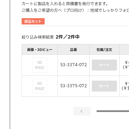
カートに製品を入れると見積書を発行できます。
ご購入をご希望の方へ（プロ向け）：地域でしっかりフォ
部品セット
2
件
／
2
件中
絞り込み検索結果
画像・3Dビュー
品番
在庫/注文
￥
53-3374-072
カート
(￥
￥
53-3375-072
カート
(￥