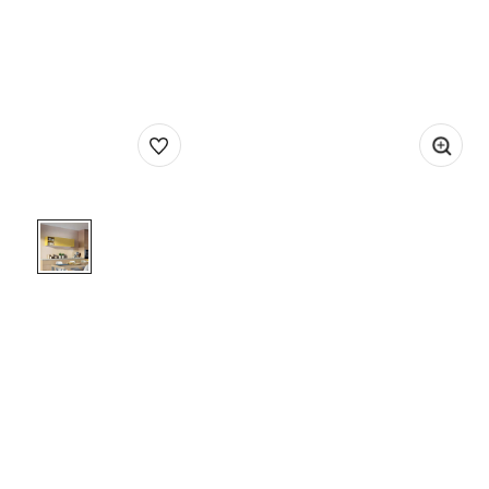
1
/
1