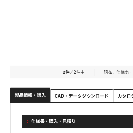
2
件
／
2
件中
現在、仕様表・
製品情報・購入
CAD・データダウンロード
カタロ
仕様書・購入・見積り