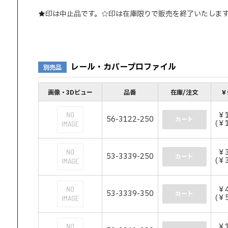
★印は中止品です。☆印は在庫限りで販売を終了いたしま
レール・カバープロファイル
別売品
画像・3Dビュー
品番
在庫/注文
￥
￥1
56-3122-250
カート
(￥1
￥3
53-3339-250
カート
(￥3
￥4
53-3339-350
カート
(￥5
￥1