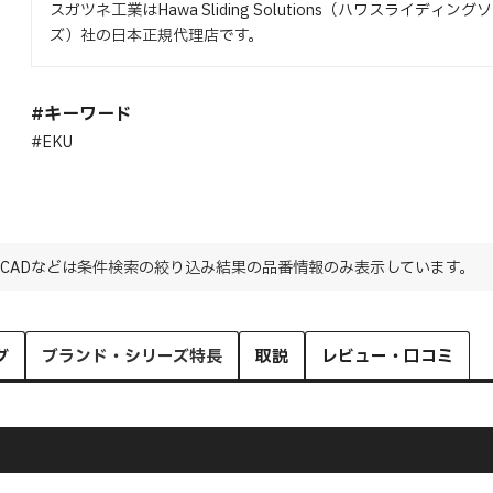
スガツネ工業はHawa Sliding Solutions（ハワスライディン
ズ）社の日本正規代理店です。
#キーワード
#EKU
CADなどは条件検索の絞り込み結果の品番情報のみ表示しています。
グ
ブランド・シリーズ特長
取説
レビュー・口コミ