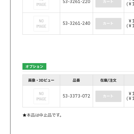
53-3261-220
カート
(￥1
￥1
53-3261-240
カート
(￥1
オプション
画像・3Dビュー
品番
在庫/注文
￥1
53-3373-072
カート
(￥
★本品は中止品です。