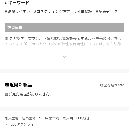
#キーワード
#結線しやすい #コネクティング方式 #簡単接続 #配光データ
免責事項
※ スガツネ工業では、正確な製品情報を表示するよう最善の努力をし
ておりますが、WEBカタログの正確性や有用性については、何ら法律
上の保証を行うものではなく、法的な義務や責任を負うものではありま
せん。
※ スガツネ工業は、WEBカタログの情報を予告なく変更（価格及び仕
様・寸法・色など）し、またはWEBカタログの運営を中断または中止
させて頂くことがあります。あらかじめご了承ください。
※ CADデータを含む本WEBサイトに掲載されている全ての情報は、弊
社製品の使用ご検討、又は販売促進目的の利用に限ります。
最近見た製品
履歴を残さない
※ 本WEBサイト製品情報のご利用にあたっては、WEBサイト利用規
約、プライバシーポリシー、製品情報ガイドをご確認いただき、内容の
最近見た製品がありません。
すべてにご同意いただいた上で各サービスをご利用ください。ご利用い
ただく場合、各サービスの注意事項や規約にご同意、承諾いただいたも
のとします。
家具金物・建築金物
>
店舗什器・家具用 LED照明
>
LEDダウンライト