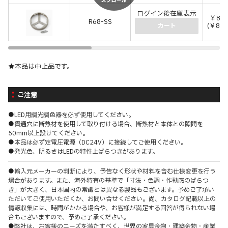
ログイン後在庫表示
￥80
R68-SS
(￥880
カート
★本品は中止品です。
ご注意
●LED用調光調色器を必ず使用してください。
●貫通穴に断熱材を使用して取り付ける場合、断熱材と本体との隙間を
50mm以上設けてください。
●本品は必ず定電圧電源（DC24V）に接続してご使用ください。
●発光色、明るさはLEDの特性上ばらつきがあります。
●輸入元メーカーの判断により、予告なく形状や材料を含む仕様変更を行う
場合があります。また、海外特有の基準で「寸法・色調・作動感のばらつ
き」が大きく、日本国内の常識とは異なる製品もございます。予めご了承い
ただいてご使用いただくか、お問い合せください。尚、カタログ記載以上の
情報収集には、時間がかかる場合や、お客様が満足する回答が得られない場
合もございますので、予めご了承ください。
●弊社は、お客様のニーズを満たすべく、世界の家具金物・建築金物・産業