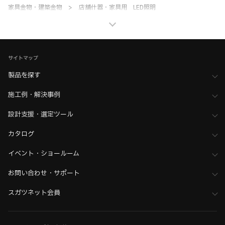
家具金物・建築金物
>
店舗什器・家具用 LED照明
>
全て（照明器具）
ホーム
>
ブランド・シリーズ一覧 ／ 製品ピックアップ
>
Hera（ヘラ）
サイトマップ
製品を探す
施工例・解決事例
設計支援・選定ツール
カタログ
イベント・ショールーム
お問い合わせ・サポート
スガツネット会員