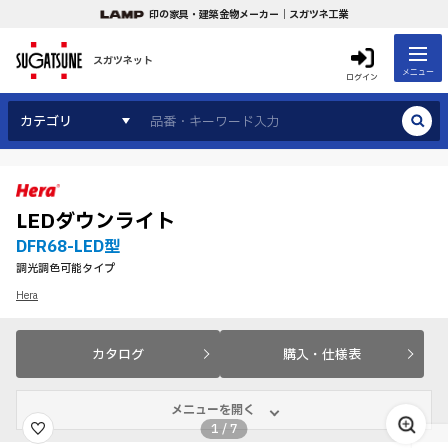
印の家具・建築金物メーカー｜スガツネ工業
スガツネット
メニュー
ログイン
カテゴリ
LEDダウンライト
DFR68-LED型
調光調色可能タイプ
Hera
カタログ
購入・仕様表
メニューを開く
1
/
7