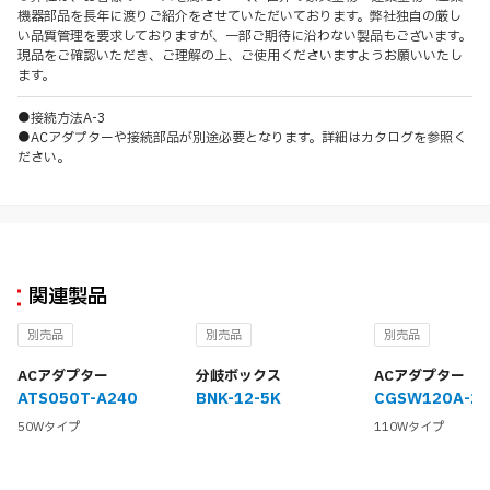
機器部品を長年に渡りご紹介をさせていただいております。弊社独自の厳し
い品質管理を要求しておりますが、一部ご期待に沿わない製品もございます。
現品をご確認いただき、ご理解の上、ご使用くださいますようお願いいたし
ます。
●接続方法A-3
●ACアダプターや接続部品が別途必要となります。詳細はカタログを参照く
ださい。
関連製品
別売品
別売品
別売品
ACアダプター
分岐ボックス
ACアダプター
ATS050T-A240
BNK-12-5K
CGSW120A-2
50Wタイプ
110Wタイプ