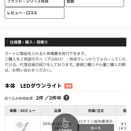
ブランド・シリーズ特長
取説
レビュー・口コミ
仕様書・購入・見積り
カートに製品を入れると見積書を発行できます。
ご購入をご希望の方へ（プロ向け）：地域でしっかりフォローしていた
だける、代理店様の紹介をしております。継続ご購入や大量ご購入の際
は、お問い合わせください。
本体 LEDダウンライト
本体
2
件
／
2
件中
絞り込み検索結果
画像・3Dビュー
品番
在庫/注文
価格
ログイン後在庫表示
DFR68-LED-4W-
￥12,
MC
(￥13,
カート