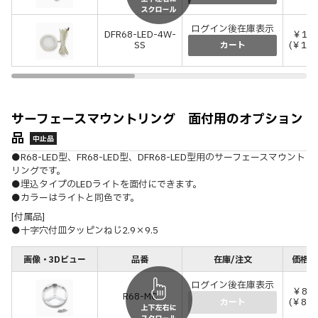
ログイン後在庫表示
DFR68-LED-4W-
￥12,
SS
(￥13,
カート
サーフェースマウントリング 面付用のオプション
品
中止品
●R68-LED型、FR68-LED型、DFR68-LED型用のサーフェースマウント
リングです。
●埋込タイプのLEDライトを面付にできます。
●カラーはライトと同色です。
[付属品]
●十字穴付皿タッピンねじ2.9×9.5
画像・3Dビュー
品番
在庫/注文
価格(
ログイン後在庫表示
￥80
R68-MC
(￥880
カート